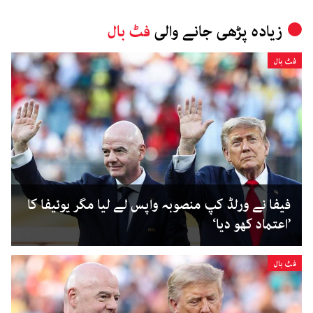
زیادہ پڑھی جانے والی
فٹ بال
فٹ بال
فیفا نے ورلڈ کپ منصوبہ واپس لے لیا مگر یوئیفا کا
’اعتماد کھو دیا‘
فٹ بال