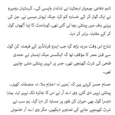
تاہم دفاعی چیمپئن ارجنٹینا نے شاندار واپسی کی۔ کرسٹیان رومیرو
نے ایک گول کر کے خسارہ کم کیا، جبکہ لیونل میسی نے، جن کی
پہلے ہاف میں پینلٹی بچا لی گئی تھی، ٹورنامنٹ کا اپنا آٹھواں گول
کر کے مقابلہ برابر کر دیا۔
تنازع اس وقت مزید بڑھ گیا جب اینزو فرنانڈیز کے فیصلہ کن گول
سے قبل مصر کا مؤقف تھا کہ الیکسس میک ایلسٹر نے حمدی
فتحی کی شرٹ کھینچی تھی، جس پر انہیں پینلٹی ملنی چاہیے
تھی۔
حسام حسن کہتے ہیں کہ ’ہمیں نہ احترام ملا، نہ منصفانہ کھیل۔
پینلٹی نہیں دی گئی، وی اے آر نے اس کا جائزہ تک نہیں لیا۔ ہمارا
دوسرا گول بھی حیران کن طور پر مسترد کر دیا گیا۔ ہم سب نے
شرٹ کھینچے جانے کی تصاویر دیکھیں، مگر وی اے آر خاموش