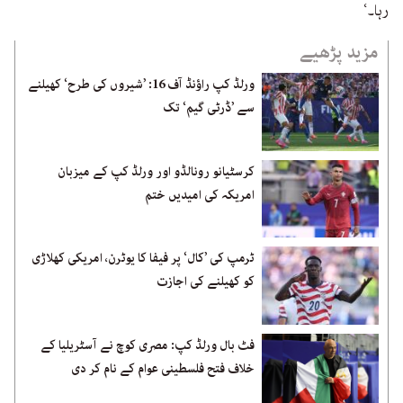
رہا۔‘
مزید پڑھیے
ورلڈ کپ راؤنڈ آف 16: ’شیروں کی طرح‘ کھیلنے
سے ’ڈرٹی گیم‘ تک
کرسٹیانو رونالڈو اور ورلڈ کپ کے میزبان
امریکہ کی امیدیں ختم
ٹرمپ کی ’کال‘ پر فیفا کا یوٹرن، امریکی کھلاڑی
کو کھیلنے کی اجازت
فٹ بال ورلڈ کپ: مصری کوچ نے آسٹریلیا کے
خلاف فتح فلسطینی عوام کے نام کر دی