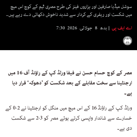
seconds
سوشل میڈیا صارفین اور ہزاروں فینز کی طرح مصری ٹیم کے کوچ اس میچ
میں شکست اور ریفری کے کردار سے شدید ناخوش دکھائی دے رہے ہیں۔
اے ایف پی
بدھ 8 جولائی 2026 7:30
مصر کے کوچ حسام حسن نے فیفا ورلڈ کپ کے راؤنڈ آف 16 میں
ارجنٹینا سے سخت مقابلے کے بعد شکست کو ’دھوکہ‘ قرار دیا
ہے۔
ورلڈ کپ کے راؤنڈ 16 کے اس میچ میں منگل کو ارجنٹینا نے 2-0 کے
خسارے سے شاندار واپسی کرتے ہوئے مصر کو 3-2 سے شکست
دی ہے۔