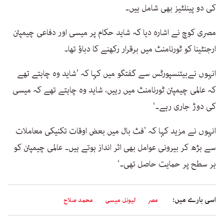
کی دو پینلٹیز بھی شامل ہیں۔
مصری کوچ نے اشارہ دیا کہ شاید حکام پر میسی اور دفاعی چیمپئن
ارجنٹینا کو ٹورنامنٹ میں برقرار رکھنے کا دباؤ تھا۔
انہوں نےبیئنسپورٹس سے گفتگو میں کہا کہ ’شاید وہ چاہتے تھے
کہ عالمی چیمپئن ٹورنامنٹ میں رہیں، شاید وہ چاہتے تھے کہ میسی
کی دوڑ جاری رہے۔‘
انہوں نے مزید کہا کہ ’فٹ بال میں بعض اوقات تکنیکی معاملات
سے بڑھ کر بیرونی عوامل بھی اثر انداز ہوتے ہیں۔ عالمی چیمپئن کو
ہر سطح پر حمایت حاصل تھی۔‘
اسی بارے میں:
مصر
لیونل میسی
محمد صلاح