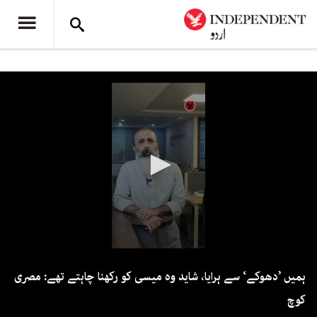
0
seconds
ہمیں ’دھوکے‘ سے ہرایا، شاید وہ میسی کو رکھنا چاہتے تھے: مصری
of
1
کوچ
minute,
21