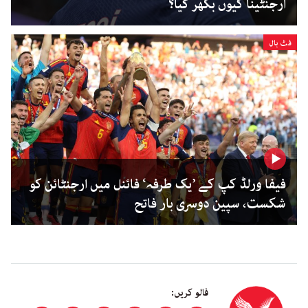
ارجنٹینا کیوں بکھر گیا؟
فٹ بال
فیفا ورلڈ کپ کے ’یک طرفہ‘ فائنل میں ارجنٹائن کو
شکست، سپین دوسری بار فاتح
فالو کریں: