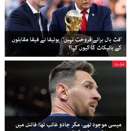
’فٹ بال برائے فروخت نہیں‘: یوئیفا نے فیفا مقابلوں
کے بائیکاٹ کا کیوں کہا؟
فٹ بال
میسی موجود تھے، مگر جادو غائب تھا: فائنل میں