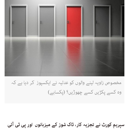
مخصوص زاویہ لینے والوں کو عدلیہ نے ایکسپوز کر دیا ہے کہ
وہ کسے پکڑیں کسے چھوڑیں؟ (پکسابے)
‏سپریم کورٹ نے تجزیہ کار، ٹاک شوز کے میزبانوں اور پی ٹی آئی