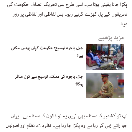
پکڑا جانا یقینی ہوتا ہے۔ اسی طرح بس تحریک انصاف حکومت کی
تعریفوں کے پل کھڑے کرتے رہو۔ بس لفاظی اور لفاظی پر زور
دینا۔
مزید پڑھیے
جنرل باجوہ توسیع: حکومت کہاں پھنس سکتی
ہے؟
جنرل باجوہ کی ممکنہ توسیع سے کون متاثر
ہوگا؟
اب تو کشمیر کا مسئلہ بھی نہیں یہ تو قانون کا مسئلہ ہے۔ یہاں
جو رائے زنی کر رہا ہے وہ پکڑا جا رہا ہے۔ نظریات، نظام اور اصولوں