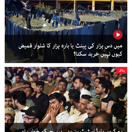
میں دس ہزار کی پینٹ یا بارہ ہزار کا شلوار قمیض
کیوں نہیں خرید سکتا؟
بلاگ
ہم کیوں ہارڈ اسٹیٹ بن رہے ہیں جبکہ خواب تو