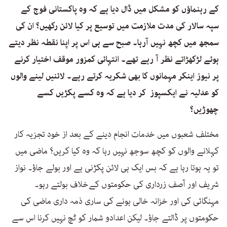
کے رہنماؤں کو مشکل میں ڈال دیا ہے کہ وہ پاکستانی فوج کے
سپہ سالار کی مدت ملازمت میں توسیع پر کیا لائن رکھیں؟ ان کی
سمجھ میں کچھ نہیں آرہا۔ صبح سے ہی اس پر اپنا نقطہ نظر دیتے
ہوئے لڑکھڑاتے نظر آ رہے تھے۔ انتہائی کمزور موقف اختیار کرنے
پر نیوز اینکر مہمانوں کا بھی شکریہ کرتے رہے۔ لائنیں لینے والوں
کو عدلیہ نے ایکسپوز کر دیا ہے کہ وہ کسے پکڑیں کسے
چھوڑیں؟
مختلف شعبوں میں خدمات انجام دینے کے بعد از خود تجزیہ کار
کہلانے والوں کو کچھ سوجھ نہیں رہا کہ وہ کیا کریں؟ ماضی میں
تو یہ ہوتا رہا ہے کہ بس ایک ہی لائن پکڑنی ہے اور بولے جاؤ۔ نواز
شریف اور آصف زرداری کی حکومتوں کےخلاف بولتے رہو۔
مہنگائی کی اور خزانہ خالی ہونے کی ساری ذمہ داری ماضی کی
حکومتوں پر ڈالتے جاؤ۔ لیکن اعدادو شمار کو ٹچ نہیں کرنا اس سے