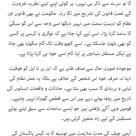
کا تو سرے سے ذکر ہی نہیں۔ ہر کوئی اپنے اپنے نظریہ ضرورت
کے تحت قانون کی تشریح میں لگا رہا۔ حکومت نے بھی قانون اور
نظام کو درست سمت میں نہیں دیکھا اسی وجہ سے اس کو سبکی
کا سامنا کرنا پڑا۔ اسی لیے کہا جاتا ہے کہ نوکری یا کرسی پر کسی
کو بھی بٹھایا جاسکتا ہے۔ اسے کچھ وقت تک کام سکھایا بھی جاتا
ہے لیکن مستقل بنیادوں پر اپنا کام اسے خود ہی کرنا پڑتا ہے۔
موجودہ صورت حال سے صاف ظاہر ہے کہ اہل پر نا اہل کو فوقیت
دینا نہ صرف خود اس شخص کے خلاف ہے بلکہ یہ عمل نظام کی
تباہی و بربادی کا سبب بھی بنتا ہے۔ حادثات و واقعات انسانوں کی
تاریخ میں رونما ہوتے رہے ہیں اس سے قطعی گھبرانا نہیں چاہیے۔
قومیں وہی آگے بڑھتی ہیں جو ایسے سانحات سے سبق لیتے ہوئے
مستقبل کے لیے راہ متعین کرتی ہیں۔
آرمی چیف کی مدت ملازمت میں توسیع کا یہ کیس پاکستان کی