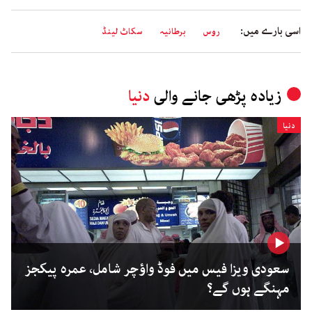
اسی بارے میں:
روس
برطانیہ
سکاٹ لینڈ
زیادہ پڑھی جانے والی
دنیا
دنیا
سعودی ویزا فیس میں فوڈ واؤچر شامل، عمرہ پیکجز
مہنگے ہوں گے؟