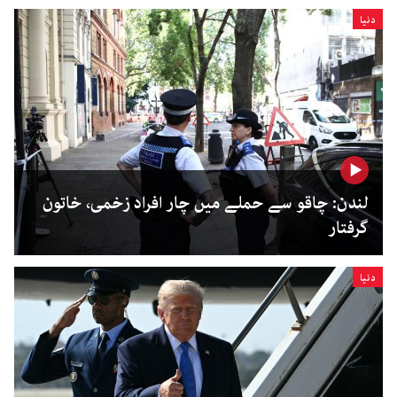
دنیا
لندن: چاقو سے حملے میں چار افراد زخمی، خاتون
گرفتار
دنیا