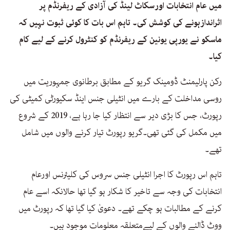
میں عام انتخابات اورسکاٹ لینڈ کی آزادی کے ریفرنڈم پر
اثراندازہونے کی کوشش کی۔ تاہم اس بات کا کوئی ثبوت نہیں کہ
ماسکو نے یورپی یونین کے ریفرنڈم کو کنٹرول کرنے کے لیے کام
کیا۔
رکن پارلیمنٹ ڈومینک گریو کے مطابق برطانوی جمہوریت میں
روسی مداخلت کے بارے میں انٹیلی جنس اینڈ سکیورٹی کمیٹی کی
رپورٹ، جس کا بڑی دیر سے انتظار کیا جا رہا ہے، 2019 کے شروع
میں مکمل کی گئی تھی۔گریو رپورٹ تیار کرنے والوں میں شامل
تھے۔
تاہم اس رپورٹ کا اجرا انٹیلی جنس سروس کی کلیئرنس اورعام
انتخابات کی وجہ سے تاخیر کا شکار ہو گیا تھا حالانکہ اسے عام
کرنے کے مطالبات ہو چکے تھے۔ دعویٰ کیا گیا تھا کہ رپورٹ میں
ووٹ ڈالنے والوں کے لیےمتعلقہ معلومات موجود ہیں۔