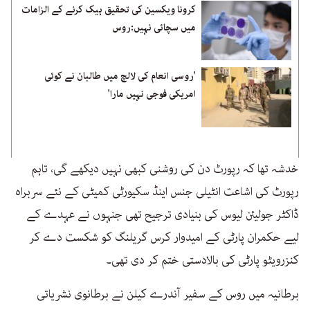
کرونا ویکسین کی تحقیق ہیک کرنے کے الزامات
میں سچائی نہیں:روس
'روسی انعام کی لالچ میں طالبان نے کوئی
امریکی فوجی نہیں مارا'
خدشہ تھا کہ رپورٹ دن کی روشنی کبھی نہیں دیکھے گی، تاہم
رپورٹ کی اشاعت انٹیلی جنس اینڈ سکیورٹی کمیٹی کے نئے سربراہ
ڈاکٹر جولیئن لیوس کی بنیادی ترجیح تھی جنہوں نے عہدے کے
لیے حکمران پارٹی کے امیدوار کرس گریلنگ کو شکست دے کر
کنزرویٹو پارٹی کی بالادستی ختم کر دی تھی۔
برطانیہ میں روس کے سفیر آندرے کیلن نے برطانوی نشریاتی