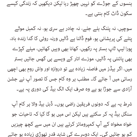
ہنسوں کے جوڑے کو نہیں چھیڑ رہا لیکن دیکھیں کہ زندگی کیسے
سکون ڈاٹ کام بنتی ہے۔
سوچیں، نہ پلنگ ہلے جلے، نہ چادر بے سری ہو، نہ کمبل موٹے
پتلے کی پریشانی ہو، فوم ڈالنا ہے ڈالیں ورنہ روئی کا گدا زندہ باد،
پورا لیپ ٹاپ بستر پہ رکھیں، کھانا بھی وہیں کھائیں، میلے کپڑے
بھی پائنتی پہ ڈالیں، موزے اتار کے ویسے ہی گھس جائیں بستر
میں، اگر بیڈز میں فاصلہ زیادہ ہے تو دروازہ اور واش روم بھی اچھی
رسائی میں آ جائے گا۔ مطلب ہر وہ کام جس کا تصور آپ نے جشن
آزادی سے جوڑا ہو ہے وہ صرف ایک الگ بیڈ کی دوری پہ ہے۔
شرط یہ ہے کہ دونوں فریقین راضی ہوں۔ ڈبل بیڈ والا ہر کام آپ
سنگل بیڈ پہ کر سکتے ہیں لیکن اس میں ہو گا کیا کہ تاحیات جو
خواہ مخواہ کے آپ کمپرومائز کرتے ہیں ان میں سے کچھ چیزیں
کم ہو جائیں گی۔ ایک دوسرے کی شاید قدر تھوڑی زیادہ ہو جائے