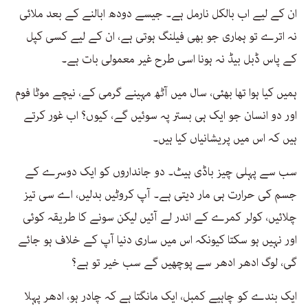
ان کے لیے اب بالکل نارمل ہے۔ جیسے دودھ ابالنے کے بعد ملائی
نہ اترے تو ہماری جو بھی فیلنگ ہوتی ہے، ان کے لیے کسی کپل
کے پاس ڈبل بیڈ نہ ہونا اسی طرح غیر معمولی بات ہے۔
ہمیں کیا ہوا تھا بھئی، سال میں آٹھ مہینے گرمی کے، نیچے موٹا فوم
اور دو انسان جو ایک ہی بستر پہ سوئیں گے، کیوں؟ اب غور کرتے
ہیں کہ اس میں پریشانیاں کیا ہیں۔
سب سے پہلی چیز باڈی ہیٹ۔ دو جانداروں کو ایک دوسرے کے
جسم کی حرارت ہی مار دیتی ہے۔ آپ کروٹیں بدلیں، اے سی تیز
چلائیں، کولر کمرے کے اندر لے آئیں لیکن سونے کا طریقہ کوئی
اور نہیں ہو سکتا کیونکہ اس میں ساری دنیا آپ کے خلاف ہو جائے
گی، لوگ ادھر ادھر سے پوچھیں گے سب خیر تو ہے؟
ایک بندے کو چاہیے کمبل، ایک مانگتا ہے کہ چادر ہو، ادھر پہلا