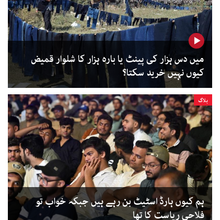
میں دس ہزار کی پینٹ یا بارہ ہزار کا شلوار قمیض
کیوں نہیں خرید سکتا؟
بلاگ
ہم کیوں ہارڈ اسٹیٹ بن رہے ہیں جبکہ خواب تو
فلاحی ریاست کا تھا