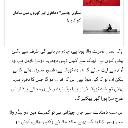
سکون چاہیے؟ دماغوں اور گھروں میں سامان
کم کریں!
ایک انسان نخرے والا ہوتا ہے، چادر سرہانے کی طرف سے نکلی
ہوئی کیوں ہے، ٹھیک سے کیوں نہیں بچھی۔ دوسرا نارمل ہے، وہ
آرام سے لیٹ جائے گا اور وہ ٹھیک ہے، قصور نخروں والے کا ہے
لیکن اب ہو گا کیا، موڈ بھی اس کا خراب ہو گا جس کا نخرہ ہے۔
بھائی تم خود ٹھیک کر لو پورا بیڈ، ٹینشن کیوں مچاتے ہو؟ تو اس
طرح سزا پورا گھر بھگتے گا۔
اس سب دھندے سے جان چھڑانی ہے تو کمرے میں دو بیڈز والا
سین واپس لانا ہو گا۔ بھلے ساتھ ملا کے رکھیں بھائی، کوئی دو