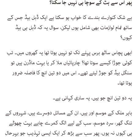
پھر اس سے ہٹ کے سوچا ہی نہیں جا سکتا؟
بے شک کنوارے بندے کا خواب ہو سکتا ہے ایک ڈبل بیڈ جس کے
ساتھ تمام لوازمات بھی شامل ہوں لیکن، سوال یہ کہ ڈبل ہی بیڈ
کیوں؟
ابھی پچاس ساٹھ برس پہلے تک تو نہیں ہوتا تھا یہ گھروں میں۔ تب
کوئی جوڑا کیسے سوتا تھا؟ چارپائیاں ملا کر یا بہت ماڈرن ہیں تو
سنگل بیڈ کو جوڑ لیتے تھے۔ اس میں دو تین انچ کا فاصلہ ضرور
ہوتا تھا۔
یہ دو تین انچ جو ہیں، یہ ساری کہانی ہے۔
باہر ملک کے موسم اور ہیں، ان کے مسائل دوسرے ہیں، شہروں کے
تنگ گھر، سرد موسم، سب کے لیے الگ کمرے چاہے بہت چھوٹے
ہی کیوں نہ ہوں، پھر سب سے بڑھ کر ایک ایسی تہذیب جو بہرحال