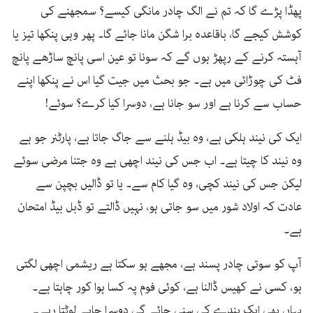
پھڈا پڑے گا کہ تم نے الگ چادر مانگی کیسے؟ سمجھنے کی
کوشش کیجے گا، باقاعدہ برا شگن مانا جائے گا۔ پھر وہی پنکھا تیز یا
آہستہ کرنے کے رپھڑ ہوں گے کہ سونا تو عین اسی پانچ ساڑھے پانچ
فٹ کی چوڑائی میں ہے۔ جو بحث میں جیت گیا اس نے پنکھا اپنے
حساب سے کرنا ہے اور سو جانا ہے، دوسرا کیا کرے؟ سوئے!
ایک کی نیند ہلکی ہے، وہ بیڈ ہلنے سے جاگ جاتا ہے، پارٹنر جو ہے
وہ نیند کا چیتا ہے۔ اب جس کی نیند اچھی ہے وہ جتنا مرضی سوئے
لیکن جس کی نیند کچی، وہ گیا کام سے۔ یا تو ڈالیں بچپن سے
عادت کہ اولاد شور میں سو جاتی ہو، نہیں ڈالتے تو ڈبل بیڈ امتحان
ہے۔
آپ کو سوتی چادر پسند ہے، مجھے ہو سکتا ہے ریشمی اچھی لگتی
ہو، کسی نے کھیس ڈالنا ہے، کوئی فوم پہ کسا ہوا کور چاہتا ہے۔
یہاں بھی ایک بندے کی سنی جائے گی دوسرا چاہے لوٹتا رہے۔