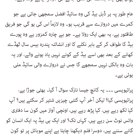
عام طور پہ ہر ڈبل بیڈ کی وہ سائیڈ افضل سمجھی جاتی ہے جو
کمرے میں دروازے سے قریب ہو۔ وہ لازماً اس کی ہو گی جو فریق
طاقتور ہے، یہ بھی ایک رولا ہے۔ جو بے چارہ کمزور ہے وہ پورے
بیڈ کا طواف کر کے باہر نکلے کا اور انشاللہ پندرہ بیس سال ٹھڈے
کھانے کے بعد بھی اسے بیڈ کے کونے نہیں یاد ہونے والے، اور یہ
بات وہ بالکل نہیں سمجھے گا جس نے دروازے والی سائیڈ ملی
ہوئی ہے۔
پرائیویسی ۔۔۔ یہ کانچ جیسا نازک سوال آ گیا۔ بھئی جوڑا ہے،
پرائیویسی کیا؟ لیکن آخر آپ کتنی چیزیں شئیر کر سکتے ہیں؟ آپ
کیا لکھ رہے ہیں، کیا پڑھ رہے ہیں، اونچی آواز میں کون سا دفتری
وائس نوٹ سن رہے ہیں، کہاں تک؟ اور ایک ہی بیڈ پہ ایک انسان کو
گانے سننے ہیں، دوسرا فلم دیکھنا چاہتا ہے اپنے موبائل پر تو کون