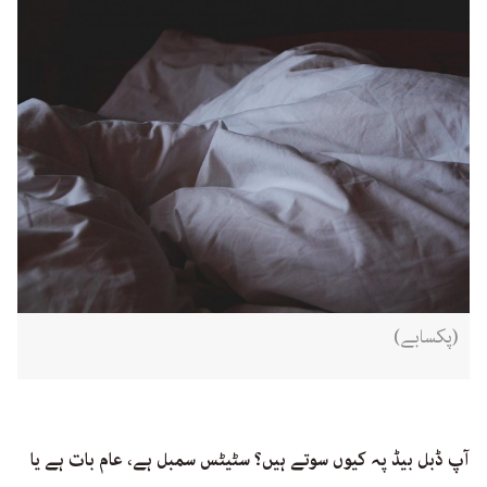
(پکسابے)
آپ ڈبل بیڈ پہ کیوں سوتے ہیں؟ سٹیٹس سمبل ہے، عام بات ہے یا