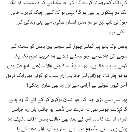
کب تک کمپرومائز کرے گا؟ کہا جا سکتا ہے کہ یہ مسئلہ تو الگ
الگ دو پلنگوں پر بھی ہو گا؟ نہیں ہو گا، کبھی چیک کریں۔ خالی
چوڑائی ناپ لیں تو دو معزز انسان سکون سے اپنی زندگی گزار
سکتے ہیں۔
بعض لوگ ہاتھ پیر کھلے چھوڑ کے سوتے ہیں بعض کو سمٹ کے
سونے کی عادت ہے، جو سمٹنے والا ہے وہ غریب صبح تک ایک
کونے پہ پایا جانا ہے، پورے بیڈ پہ ناچنے والا ساڑھے پانچ فٹ بھی
ہو تو چار فٹ چوڑائی لے جاتا ہے آرام سے۔ تو کوئی بھی ایک فریق
آخر کیوں سوئے بے آرامی سے اور وہ بھی ساری زندگی؟
پھر سب سے بڑی چیز کہ جو انسان نوکری کر کے آئے گا وہ چاہے
گا کپڑے جوتے بھی نہ اتارے بس ڈھیر ہو جائے، ہاں وہ جرابیں
ضرور اتارے گا ۔۔۔ اس کے بعد بھی حالات بعض اوقات تکلیف دہ
ہوتے ہیں۔ اپنے بیڈ روم میں اپنے بستر پہ آپ پاؤں دھو کے یا