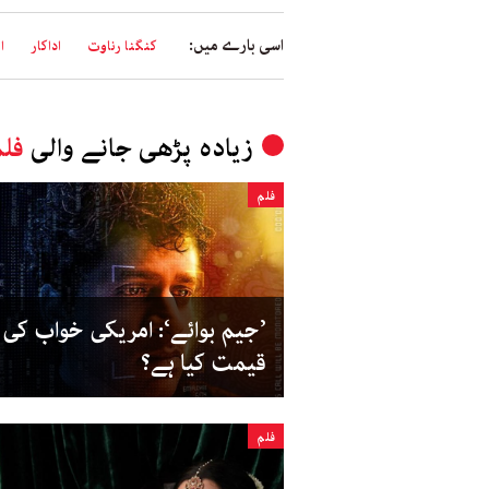
اسی بارے میں:
کنگنا رناوت
اداکار
ا
زیادہ پڑھی جانے والی
فل
فلم
’جیم بوائے‘: امریکی خواب کی
قیمت کیا ہے؟
فلم