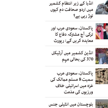
انڈیا کے زیر انتظام کشمیر
میں اردو صحافت دم کیوں
توڑ رہی ہے؟
پاکستان، سعودی عرب اور
ترکی آج مشترکہ دفاع کا
معاہدہ کریں گے: رپورٹ
انڈین کشمیر میں آرٹیکل
370 کی بحالی مہم
پاکستان، سعودی عرب
سمیت 8 مسلم ممالک کی
غزہ میں اسرائیلی خلاف
ورزیوں کی مذمت
بلوچستان میں انٹیلی جنس