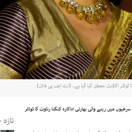
کا ٹوئٹر اکاؤنٹ معطل کیا گیا ہے۔ (اے ایف پی فائل)
خیوں میں رہنے والی بھارتی اداکارہ کنگنا رناوت کا ٹوئٹر
تازہ 