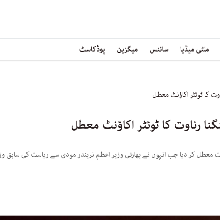
ملٹی میڈیا
سائنس
میگزین
پوڈکاسٹ
ناوت کا ٹوئٹر اکاؤنٹ معطل
نگنا رناوت کا ٹوئٹر اکاؤنٹ معطل
وقت معطل کر دیا جب انہوں نے بھارتی وزیر اعظم نریندر مودی سے ریاست کی سابق وزیر 