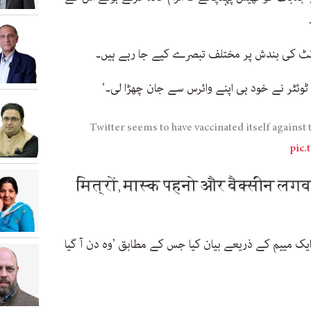
ؤنٹ کی بندش پر مختلف تبصرے کیے جا رہے ہیں۔
ے ٹوئٹر نے خود ہی اپنے وائرس سے جان چھڑا لی۔‘
Twitter seems to have vaccinated itself against t
pic
ک مییم کے ذریعے بیان کیا جس کے مطابق ’وہ دن آ گیا