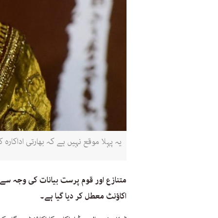
یہ پہلا موقع نہیں ہے کہ بھارتی اداکارہ 
متنازع اور قوم پرست بیانات کی وجہ سے سر
اکاؤنٹ معطل کر دیا گیا ہے۔