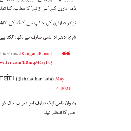
ذمہ داروں کے ’سر اڑانے‘ کا مطالبہ کیا تھا۔
ٹوئٹر صارفین کی جانب سے کنگنا کے اکا
شری ادھر ادا نامی صارف نے لکھا: ’لگتا ہ
his virus.
#KanganaRanaut
.twitter.com/LBmqM4syFQ
May
— मित्रों, मास्क पहनो और वैक्सीन लगवा लो। (@shriadhar_ada)
4, 2021
رضوان نامی ایک صارف اس صورت حال کو ای
جس کا انتظار تھا۔‘