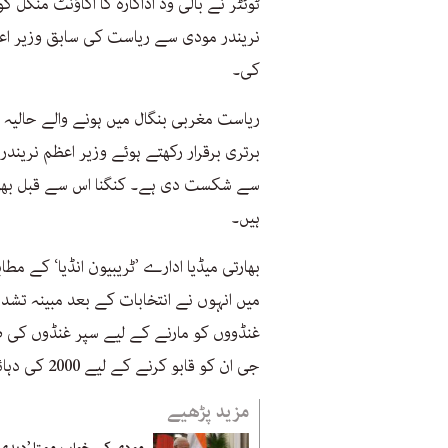
ٹوئٹر نے بالی وڈ اداکارہ کا اکاؤنٹ منگل
نریندر مودی سے ریاست کی سابق وزیر اعلی
کی۔
ریاست مغربی بنگال میں ہونے والے حالیہ 
برتری برقرار رکھتے ہوئے وزیر اعظم نرین
سے شکست دی ہے۔ کنگنا اس سے قبل بھی ا
ہیں۔
بھارتی میڈیا ادارے ’ٹریبیون انڈیا‘ کے 
میں انہوں نے انتخابات کے بعد مبینہ تشدد
غنڈووں کو مارنے کے لیے سپر غنڈوں کی ض
جی ان کو قابو کرنے کے لیے 2000 کی دہائی کے اپنے ’ویراٹ‘ روپ کا مظاہرہ کریں۔ پلیز۔
مزید پڑھیے