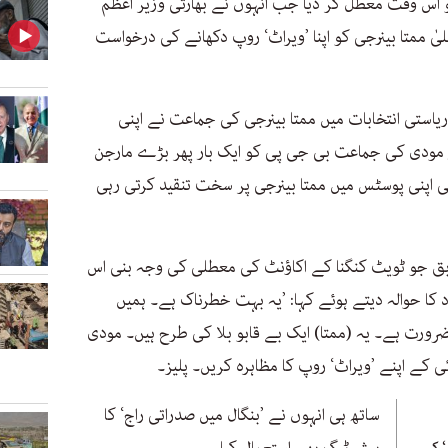
 کو اس وقت معطل کر دیا جب انہوں نے بھارتی وزیر اعظم
ٰ ممتا بینرجی کو اپنا ’ویراٹ‘ روپ دکھانے کی درخواست
ریاستی انتخابات میں ممتا بینرجی کی جماعت نے اپنی
در مودی کی جماعت بی جی پی کو ایک بار پھر بڑے مارجن
پنی پوسٹس میں ممتا بینرجی پر سخت تنقید کرتی رہی
مطابق جو ٹویٹ کنگنا کے اکاؤنٹ کی معطلی کی وجہ بنی اس
 کا حوالہ دیتے ہوئے کہا: ’یہ بہت خطرناک ہے۔ ہمیں
رورت ہے۔ یہ (ممتا) ایک بے قابو بلا کی طرح ہیں۔ مودی
ساتھ ہی انہوں نے ’بنگال میں صدراتی راج‘ کا