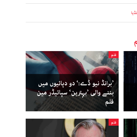
نڈیا
م
فلم
’برانڈ نیو ڈے:‘ دو دہائیوں میں
بننے والی ’بہترین‘ سپائیڈر مین
فلم
فلم