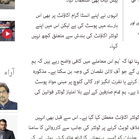
ہیش ٹیگ بھی استعمال کیا۔
 کی
انہوں نے اپنے انسٹا گرام اکاؤنٹ پر بھی اس
 اور
بارے میں پوسٹ کی ہے لیکن اس میں اپنے
ٹوئٹر اکاؤنٹ کی بندش سے متعلق کچھ نہیں
کہا۔
ہنا تھا کہ ’ہم اس معاملے میں کافی واضح رہے ہیں کہ ہم
آراء
 گے جو آف لائن نقصان کی وجہ بن سکتا ہے۔ مذکورہ
 کرنے یا نفرت انگیز اور گالی گلوچ پر مبنی مواد پوسٹ
ہے۔ ہم تمام صارفین کے لیے بلا امتیاز ٹوئٹر قوانین کی
ا ٹوئٹر اکاؤنٹ معطل کیا گیا ہے۔ اس سے قبل بھی انہیں
 خلاف ٹویٹ کرنے پر ٹوئٹر کی جانب سے کارروائی کا سامنا
ے جذبات کو ٹھیس پہنچانے کا الزام عائد کرتے ہوئے اس کے