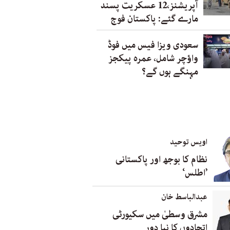
آپریشنز،12 عسکریت پسند
مارے گئے: پاکستان فوج
سعودی ویزا فیس میں فوڈ
واؤچر شامل، عمرہ پیکجز
مہنگے ہوں گے؟
اویس توحید
نظام کا بوجھ اور پاکستانی
’اطلس‘
عبدالباسط خان
مشرق وسطیٰ میں سکیورٹی
اتحادوں کا نیا دور