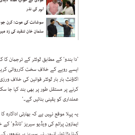
مودی کے خواب ممتا ’دیدی‘
لہر کی نذر
سوشانت کی موت: کرن جوہر
سلمان خان تنقید کی زد میں
’دا ہندو‘ کے مطابق ٹوئٹر کے ترجمان کا ک
ایسے رویے کے خلاف سخت کارروائی کریں
اکاؤنٹ بار بار ٹوئٹر قوانین کی خلاف ورزی
کرنے پر مستقل طور پر بھی بند کیا جا سکتا 
عملداری کو یقینی بنائیں گے۔‘
یہ پہلا موقع نہیں ہے کہ بھارتی اداکارہ ک
ایمازون پرائم کی ویڈیو سیریز ’تانڈو‘ کے
کرنا پڑا تھا۔ انہوں نے سیریز پر ہندووں ک