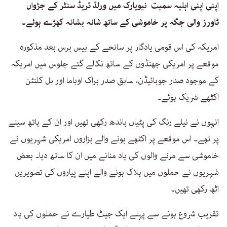
اپنی اپنی اہلیہ سمیت نیویارک میں ورلڈ ٹریڈ سنٹر کے جڑواں
ٹاورز والی جگہ پر خاموشی کے ساتھ شانہ بشانہ کھڑے ہوئے۔
امریکہ کی اس قومی یادگار پر سانحے کے بیس برس بعد مذکورہ
موقعے پر امریکی جھنڈوں کے ساتھ نکالے گئے جلوس میں امریکہ
کے موجود صدر جوبائیڈن، سابق صدر براک اوباما اور بل کلنٹن
اکٹھے شریک ہوئے۔
انہوں نے نیلے رنگ کی پٹیاں باندھ رکھی تھیں اور ان کے ہاتھ سینے
پر تھے۔ اس موقعے پر اکٹھے ہونے والے ہزاروں امریکی شہریوں نے
خاموشی سے مرنے والوں کی یاد منانے میں ان کا ساتھ دیا۔ بعض
شہریوں نے حملوں میں ہلاک ہونے والے اپنے پیاروں کی تصویریں
اٹھا رکھی تھیں۔
تقریب شروع ہونے سے پہلے ایک جیٹ طیارے نے حملوں کی یاد