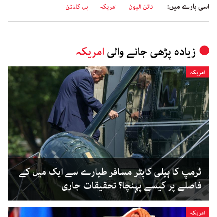
اسی بارے میں:
نائن الیون
امریکہ
بل کلنٹن
زیادہ پڑھی جانے والی
امریکہ
امریکہ
ٹرمپ کا ہیلی کاپٹر مسافر طیارے سے ایک میل کے
فاصلے پر کیسے پہنچا؟ تحقیقات جاری
امریکہ