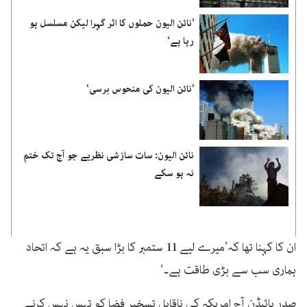
’نائن الیون حملوں کا اثر گہرا لیکن مسلسل ہو
رہا ہے‘
’نائن الیون کی منحوس برسی‘
نائن الیون: سات سازشی نظریے جو آج تک ختم
نہ ہو سکے
ان کا کہنا تھا کہ’میرے لیے 11 ستمبر کا بڑا سبق یہ ہے کہ اتحاد
ہماری سب سے بڑی طاقت ہے۔‘
صدر بائیڈن آج امریکہ کی ناقابل تسخیر فضا کو تہس نہس کرنے