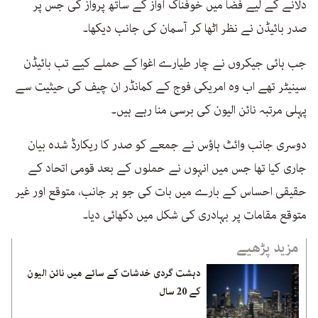
دلانے کے لیے فضا میں خوفناک آواز کے ساتھ پرواز کی جس پر
صدر بائیڈن نے نظر اٹھا کر آسمان کی جانب دیکھا۔
جب ہائی جیکروں نے چار طیارے اغوا کے حملے کیے تب بائیڈن
سینیٹر تھے اب وہ امریکی فوج کے کمانڈر ان چیف کی حیثیت سے
پہلی مرتبہ نائن الیون کی برسی منا رہے ہیں۔
دوسری جانب وائٹ ہاؤس نے جمعے کو صدر کا ریکارڈ شدہ بیان
جاری کیا تھا جس میں انہوں نے حملوں کے بعد قومی اتحاد کے
حقیقی احساس کے بارے میں بات کی جو ہر جانب، متوقع اور غیر
متوقع مقامات پر بہادری کی شکل میں دکھائی دیا۔
مزید پڑھیے
دہشت گردی خدشات کے سائے میں نائن الیون
کے 20 سال