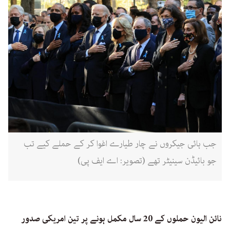
جب ہائی جیکروں نے چار طیارے اغوا کر کے حملے کیے تب
جو بائیڈن سینیٹر تھے (تصویر: اے ایف پی)
نائن الیون حملوں کے 20 سال مکمل ہونے پر تین امریکی صدور