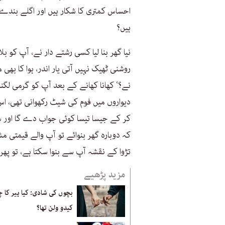
احساس کمتری کا شکار ہیں اور اگلے بندے 
ہیں؟
نیا گھر بنا لیا کسی رشتے دار نے، آپ کو بلا
روشنی ٹھیک نہیں آتی یار اندر، ہوا کا بھی
نے؟‘ کھانا کھانے کے بعد آپ کو گرمی لگن
دیواروں میں فوم کی شیٹ رکھوانی تھی، ا
کر کے جیسا تیسا کوئی جواب دے گا اور س
کہ دوبارہ گھر بنوائے تو آپ والے قیمتی مش
تڑوا کے نقشہ آپ سے بنوا سکتا ہے، تو پھر
مزید پڑھیے
بچوں کی شادی: کیا ہیر کا چ
کیدو ولن تھا؟