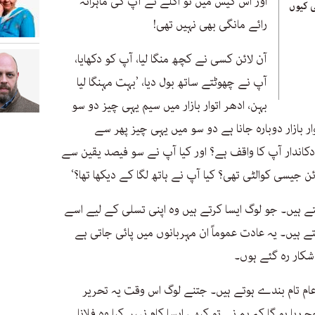
اور اس کیس میں تو اگلے نے آپ کی ماہرانہ
 کیوں
رائے مانگی بھی نہیں تھی!
آن لائن کسی نے کچھ منگا لیا، آپ کو دکھایا،
آپ نے چھوٹتے ساتھ بول دیا، ’بہت مہنگا لیا
بہن، ادھر اتوار بازار میں سیم یہی چیز دو سو
ر بازار دوبارہ جانا ہے دو سو میں یہی چیز پھر سے
 دکاندار آپ کا واقف ہے؟ اور کیا آپ نے سو فیصد یقین سے
ن جیسی کوالٹی تھی؟ کیا آپ نے ہاتھ لگا کے دیکھا تھا؟‘
تے ہیں۔ جو لوگ ایسا کرتے ہیں وہ اپنی تسلی کے لیے اسے
 کہتے ہیں۔ یہ عادت عموماً ان مہربانوں میں پائی جاتی ہے
ار رہ گئے ہوں۔
عام تام بندے ہوتے ہیں۔ جتنے لوگ اس وقت یہ تحریر
ا ہو گا کہ ہم نے تو کبھی ایسا کام نہیں کیا وہ فلانا