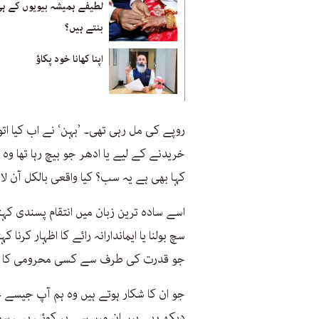
لطیفے ہمیشہ بیویوں کے ہی
بنتے ہیں؟
اپنا کھانا خود پکاؤ
روپے کی مل رہی تھی۔ ’بہن‘ نے اب کیا اتوا
خریدنے کے لیے یا ادھر جو بیچ رہا تھا وہ
کہا بھی ہے یہ سب؟ کیا واقعی بالکل آن لائ
اسے سادہ ترین زبان میں انتقام پسندی کہ
سچ بولنا یا ایماندارانہ رائے کا اظہار کرنا
جو قدرت کی طرف سے کسی محرومی کا شک
جو ان کا شکار ہوتے ہیں وہ ہم آپ جیسے 
دیکھ رہے ہیں ان میں سے ہر کوئی یہی سوچ رہ