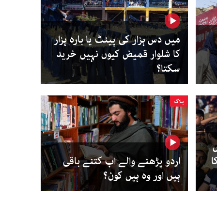
میں دس ہزار کی پینٹ یا بارہ ہزار
کا شلوار قمیض کیوں نہیں خرید
سکتا؟
بلاگ
ں
ا
اردو پڑھنے والے اب کتنے باقی
ہیں اور وہ ہیں کون؟