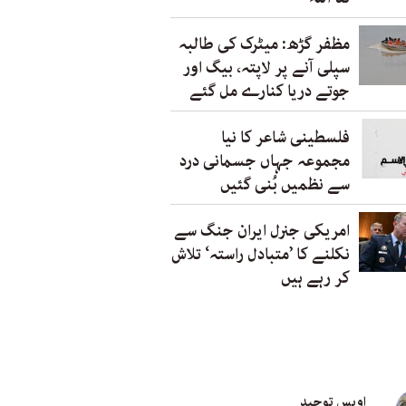
مظفر گڑھ: میٹرک کی طالبہ
سپلی آنے پر لاپتہ، بیگ اور
جوتے دریا کنارے مل گئے
فلسطینی شاعر کا نیا
مجموعہ جہاں جسمانی درد
سے نظمیں بُنی گئیں
امریکی جنرل ایران جنگ سے
نکلنے کا ’متبادل راستہ‘ تلاش
کر رہے ہیں
اویس توحید