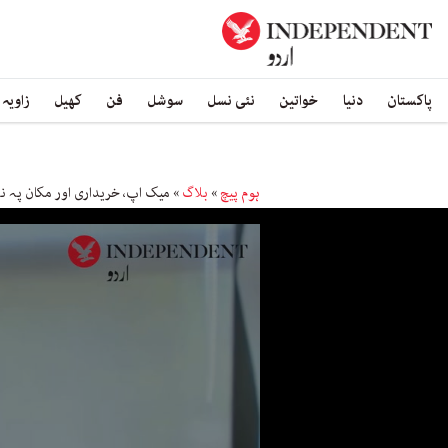
پاکستان
دنیا
خواتین
نئی نسل
سوشل
فن
کھیل
زاویہ
ہوم پیچ
»
بلاگ
»
میک اپ، خریداری اور مکان پہ ن