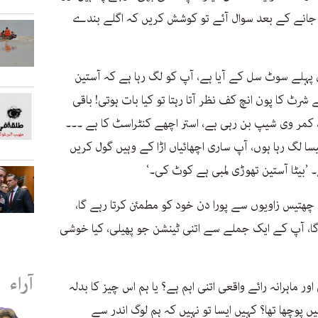
 جانے کے بعد سوال آئے تو کوشش کریں کہ اگلے بندے
ہلے سوٹ سل کے آیا ہے، آپ کو لگ رہا ہے کہ آستین
رٹ کا پون انچ کف نظر آتا رہتا تو کیا بات ہوتی! باقی
کمر وی شیپ بن رہی ہے، استر اچھے کنٹراسٹ کا ہے ۔۔۔
یسا لگ رہا ہوں، آپ ساری اچھائیاں اڑا کے وہیں گول کریں
 ’بیٹا آستین تھوڑی لمبی ہے کوٹ کی۔‘
ھتیس زاویوں سے پورا دن خود کو مطمئن کرتا رہے گا،
ا، آپ کے ایک جملے سے اتنی ٹینشن جو پھیلی، کیا خوشی
آراء
ماہرانہ رائے واقعی اتنی اہم ہے؟ یا ہم اس چیز کا بدلہ
 پوچھا تھا؟ کہیں ایسا تو نہیں کہ ہم لوگ اندر سے