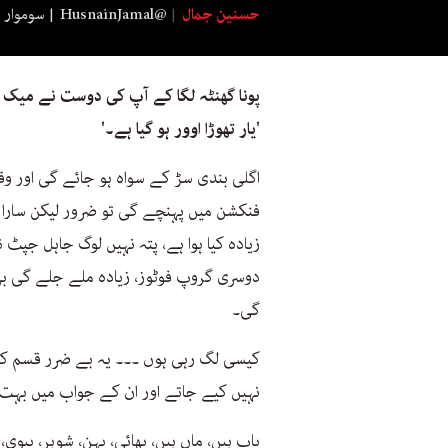
حسنین جمال
HusnainJamal@
سوموار 27 جون 2022 :30
پونا گھنٹہ لگا کے آپ کی دوست نے میک ا
'یار تھوڑا اوور ہو گیا ہے۔'
اگلی بندی سڑ کے سواہ ہو جائے گی اور و
فنکشن میں پہنچے گی تو ضرور لیکن سارا 
زیادہ کیا ہوا ہے، پتہ نہیں لوگ جاہل جپٹ
دوسری گروپ فوٹوز، زیادہ ملے جلے گی بھ
گی۔
کیسی لگ رہی ہوں ۔۔۔ یہ بے ضرر قسم کے 
نہیں کیے جاتے اور ان کے جواب میں بہت ز
باپ ہیں، ماں ہیں، بھائی، بہن، شوہر، بیو