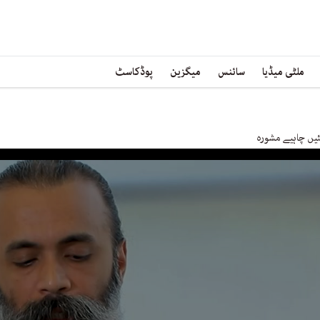
ملٹی میڈیا
سائنس
میگزین
پوڈکاسٹ
ئیں چاہیے مشورہ