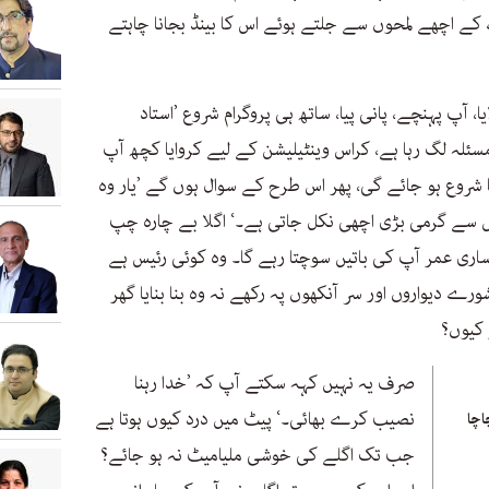
کے اچھے لمحوں سے جلتے ہوئے اس کا بینڈ بجانا چاہتے
یا، آپ پہنچے، پانی پیا، ساتھ ہی پروگرام شروع ’استاد
 مسئلہ لگ رہا ہے، کراس وینٹیلیشن کے لیے کروایا کچھ آپ
ا شروع ہو جائے گی، پھر اس طرح کے سوال ہوں گے ’یار وہ
س سے گرمی بڑی اچھی نکل جاتی ہے۔‘ اگلا بے چارہ چپ
اری عمر آپ کی باتیں سوچتا رہے گا۔ وہ کوئی رئیس ہے
ورے دیواروں اور سر آنکھوں پہ رکھے نہ وہ بنا بنایا گھر
 کیوں؟
صرف یہ نہیں کہہ سکتے آپ کہ ’خدا رہنا
نصیب کرے بھائی۔‘ پیٹ میں درد کیوں ہوتا ہے
اچا
جب تک اگلے کی خوشی ملیامیٹ نہ ہو جائے؟