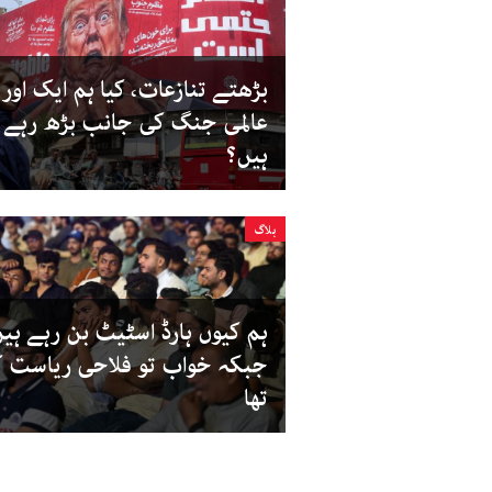
بڑھتے تنازعات، کیا ہم ایک اور
عالمی جنگ کی جانب بڑھ رہے
ہیں؟
بلاگ
ہم کیوں ہارڈ اسٹیٹ بن رہے ہی
جبکہ خواب تو فلاحی ریاست ک
تھا