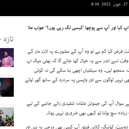
8
پ کیا اور آپ سے پوچھا 'کیسی لگ رہی ہوں؟' جواب ملا
تازہ 
قت فرض کیا کم ہے تو وہ آپ کے مشورے پہ لات مار کے
وقت اسے اندر سے یہ خیال کھا جائے گا کہ بھئی میک اپ
 نہ سمجھ لیں۔ وہ سیلفیاں اچھی بنا سکے گی نہ کوئی
ی نہیں لوگوں سے اور واپسی پہ سردرد کے ساتھ گھر لوٹے
سوال آپ کی جینوئن عالمانہ تنقیدی رائے جاننے کے لیے
یادہ سچ بولنا تو کبھی بھی ضروری نہیں ہوتا۔
ی، دوست، کولیگ، کلاس فیلو، آپ کسی بھی درجے پہ ہیں اور