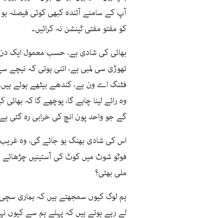
آپ کے سامنے آئندہ کبھی کوئی فیصلہ ہو
کو مفتو مفتی ٹینشن نہ کرائیں۔
بھائی کی شادی ہے، حسب معمول ایک دن پ
تھوڑی سی لمبی ہے، اتنی ہوتی کہ نیچے سے ش
فٹنگ اے ون ہے، کندھے بیٹھے ہوئے ہیں، 
وہ رائے لینا چاہے گا، پوچھے گا کہ بھائی ک
گے جو واحد پون انچ کی خرابی رہ گئی ہے۔
اس کی شادی بھنگ ہو جائے گی، وہ غریب چ
فوٹو شوٹ میں کوٹ کی آستینیں چڑھائے گ
ملی بھئی؟
ہم لوگ کیوں سمجھتے ہیں کہ ہماری سچی اور 
لے رہے ہوتے ہیں کہ پہلے ہم سے کیوں نہیں