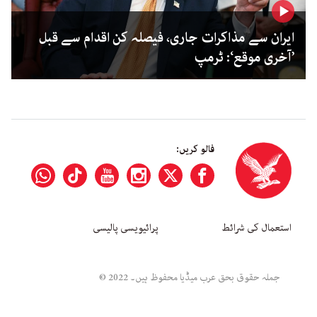
ایران سے مذاکرات جاری، فیصلہ کن اقدام سے قبل
’آخری موقع‘: ٹرمپ
فالو کریں:
استعمال کی شرائط
پرائیویسی پالیسی
جملہ حقوق بحق عرب میڈیا محفوظ ہیں۔ 2022 ©