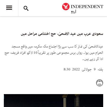
سعودی عرب میں عید الاضحیٰ، حج اختتامی مراحل میں
عیدالاضحیٰ کی نماز کا سب سے بڑا اجتماع مکہ مکرمہ میں واقع مسجد
الحرام میں ہوا۔ رواں برس مجموعی طور پر تقریباً 10 لاکھ افراد فریضہ حج
ادا کر رہے ہیں۔
ہفتہ 9 جولائی 2022 8:30