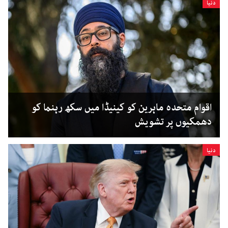
دنیا
اقوام متحدہ ماہرین کو کینیڈا میں سکھ رہنما کو
دھمکیوں پر تشویش
دنیا