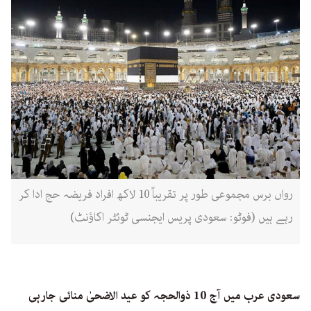
رواں برس مجموعی طور پر تقریباً 10 لاکھ افراد فریضہ حج ادا کر
رہے ہیں (فوٹو: سعودی پریس ایجنسی ٹوئٹر اکاؤنٹ)
سعودی عرب میں آج 10 ذوالحجہ کو عید الاضحیٰ منائی جارہی