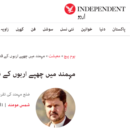
پاکستان
دنیا
خواتین
نئی نسل
سوشل
فن
کھیل
زاویہ
ہوم پیچ
»
معیشت
»
مہمند میں چھپے اربوں کے قدر
مہمند میں چھپے اربوں کے قد
ضلع مہمند کی تقریبا 20 فیصد آبادی کی روزی کا انحصار ماربل اور اس سے جڑی انڈسٹری پر ہے لیکن اب یہ سب خطرے 
شمس مومند
d1