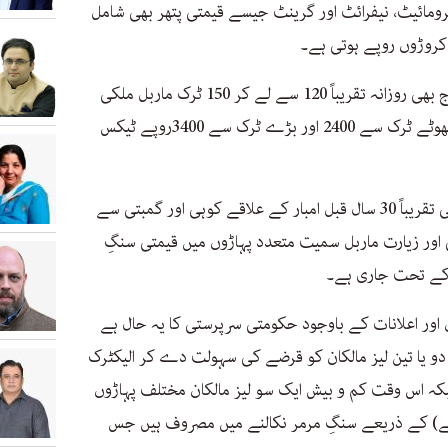
رومائیٹ، نیفرائٹ اور گرینٹ جیسے قیمتی پتھر بھی شامل
روڑوں روپے ہوتی ہے۔
اعداد و شمار کے مطابق ضلع مہمند سے آج بھی روزانہ تقریباً 120 سے لے کر 150 ٹرک ماربل ملکی
کارخانوں میں فراہم کیا جاتا ہے، اس میں چھوٹے ٹرک سے 2400 اور بڑے ٹرک سے 3400روپے ٹیکس
مہمند ایجنسی میں سنگِ مرمر کی کان کنی تقریباً 30 سال قبل امبار کے علاقے کوہی اور گمبتی سے
ی اور زیارت ماربل سمیت متعدد پہاڑوں میں قیمتی سنگِ
 کے تحت جاری ہے۔
عوؤں اور اعلانات کے باوجود حکومتی سرپرستی کا یہ حال ہے
یا تین لیز مالکان کو قرضے کی سہولت دے کر الیکٹرک
بکہ اس وقت کم و بیش ایک سو لیز مالکان مختلف پہاڑوں
اکے) کے ذریعے سنگِ مرمر نکالنے میں مصروف ہیں جس