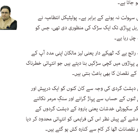
سہولت نہ ہونے کے برابر ہے۔ پولیٹیکل انتظامیہ نے
 ماربل پہاڑی تک ایک سڑک کی منظوری دی تھی، جس کو
 چل رہا ہے۔
یقہ رائج ہے کہ ٹھیکے دار یعنی لیز مالکان اپنی مدد آپ کے
پہاڑوں میں کچی سڑکیں بنا دیتے ہیں جو انتہائی خطرناک
کے نقصان کا بھی باعث بنتی ہیں۔
ی دہشت گردی کی وجہ سے کان کنوں کو ایک درپیش اور
 ٹنوں کے حساب سے پہاڑ گرانے اور سنگِ مرمر نکالنے
، مگر سکیورٹی خدشات یعنی بارود کے دہشت گردوں کے
خدشے کے پیش نظر اس کی فراہمی کو انتہائی محدود کر دیا
قصانات اٹھا کر کام سے کنارہ کش ہو گئے ہیں۔