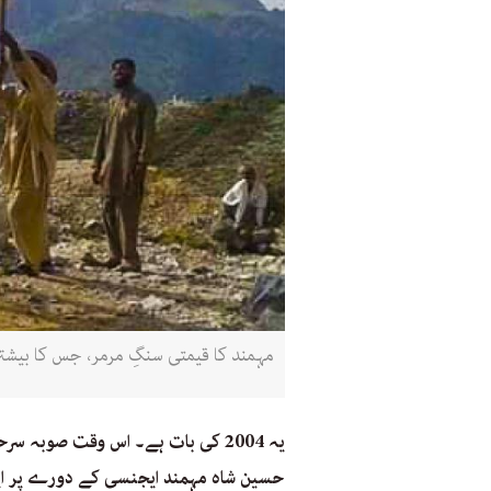
مہمند کا قیمتی سنگِ مرمر، جس کا بیشتر
یہ 2004 کی بات ہے۔ اس وقت صوبہ س
حسین شاہ مہمند ایجنسی کے دورے پر ایجن