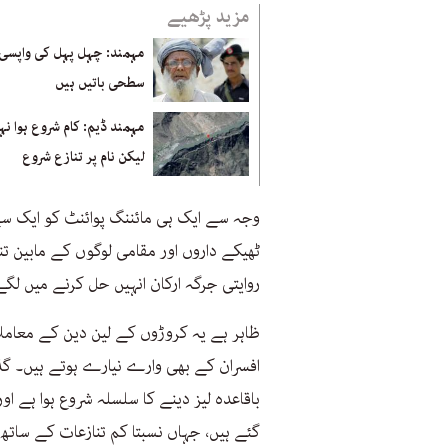
مزید پڑھیے
مہمند: چہل پہل کی واپسی
سطحی باتیں ہیں
مہمند ڈیم: کام شروع ہوا نہ
لیکن نام پر تنازع شروع
وجہ سے ایک ہی مائننگ پوائنٹ کو ایک سے
ٹھیکے داروں اور مقامی لوگوں کے مابین تناز
روایتی جرگہ ارکان انہیں حل کرنے میں لگے
ظاہر ہے یہ کروڑوں کے لین دین کے معامل
افسران کے بھی وارے نیارے ہوتے ہیں۔ گ
باقاعدہ لیز دینے کا سلسلہ شروع ہوا ہے او
گئے ہیں، جہاں نسبتا کم تنازعات کے ساتھ 