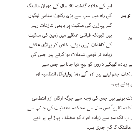
اس کے علاوہ گذشتہ 30 سال کے دوران مائننگ
کی راہ میں سب سے بڑی رکاوٹ مقامی لوگوں
 تو بس
کے پہاڑوں کی ملکیت پر باہمی تنازعات رہے
ہیں کیونکہ قبائلی علاقے میں زمین کی ملکیت
یں
کے کاغذات نہیں ہوتے، خاص کر پہاڑی علاقے
زیادہ تر قومی شاملات ہوا کرتے ہیں جس کی
 زیادہ ٹھیکے داروں کو بیچ دیا جاتا ہے جس سے
عات جنم لیتے ہیں اور آئے روز پولیٹیکل انتظامیہ اور
 ہوتے ہیں۔
ات ہوتے ہیں جس کی وجہ سے جرگہ ارکان اور انتظامی
ذشتہ تقریباً دس سال سے محکمہ معدنیات کی جانب سے
ر اب تک سو سے زیادہ افراد کو مختلف پہاڑ لیز پر دیے
مائننگ کا کام جاری ہے۔