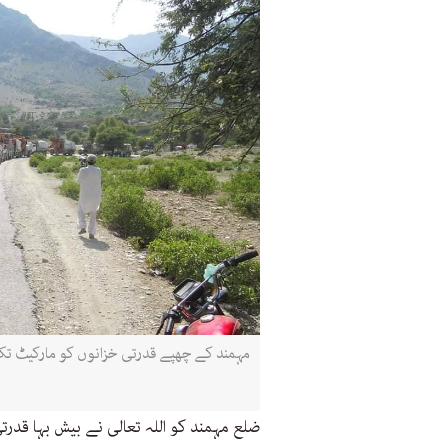
مہمند کے چھپے قدرتی خزانوں کو مارکیٹ تک 
ضلع مہمند کو اللہ تعالی نے بیش بہا قدر