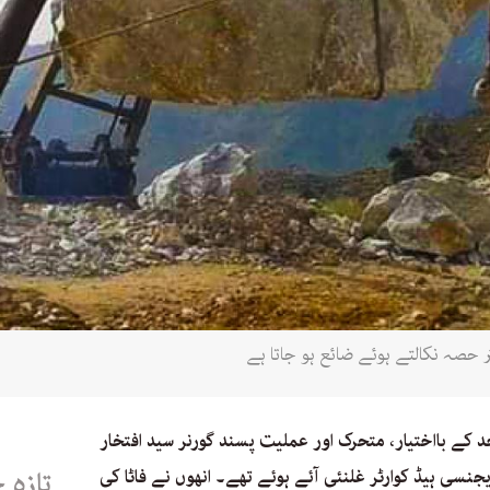
 حصہ نکالتے ہوئے ضائع ہو جاتا ہے
رحد کے بااختیار، متحرک اور عملیت پسند گورنر سید افتخار
سی ہیڈ کوارٹر غلنئی آئے ہوئے تھے۔ انھوں نے فاٹا کی
تازہ 