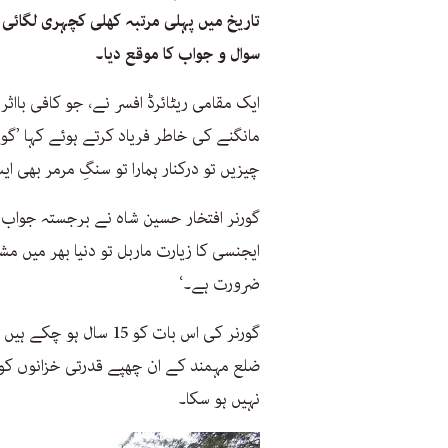
تاریخ میں پہلی مرتبہ کھلی کچہری لگائی 
سوال و جواب کا موقع دیا۔
ایک مقامی ریٹائرڈ افسر نے، جو کافی بااث
مانگنے کی خاطر فریاد کرتے ہوئے کہا ’گ
چیزیں تو درکنار ہمارا تو سنگِ مرمر بھی 
گورنر افتخار حسین شاہ نے برجستہ جواب
ایجنسی کا زیارت ماربل تو دنیا بھر میں م
ضرورت ہے۔‘
گورنر کی اس بات کو 15 
ضلع مہمند کے ان چھپے قدرتی خزانوں کو 
نہیں ہو سکا۔