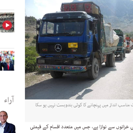
آراء
مناسب انداز میں پہنچانے کا کوئی بندوبست نہیں ہو سکا
تی خزانوں سے نوازا ہے، جس میں متعدد اقسام کے قیمتی