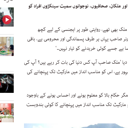
اور ملکان، صحافیوں، نوجوانوں سمیت سینکڑوں افراد کو
ر ملک بھی تھے، روایتی طور پر ایجنسی کے لیے کچھ
ورنر صاحب یہاں ہر طرف پسماندگی اور محرومی ہے، باقی
ایسا ہے جسے کوئی خریدنے کو تیار نہیں۔‘
 دیا ’ملک صاحب آپ کس دنیا کی بات کر رہے ہیں؟ آپ کی
شہور ہے، اس کو مناسب انداز میں مارکیٹ تک پہنچانے کی
سال ہو چکے ہیں مگر حکام بالا کو معلوم ہونے اور احساس ہونے کے باوجود
مارکیٹ تک مناسب انداز میں پہنچانے کا کوئی بندوبست