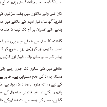
سے 50 فیصد سے زیادہ قیمتی پتھر ضائع ہو جاتا ہے۔
کان کنی والے علاقوں میں پختہ سڑکوں کی 
تقریباً آٹھ سال قبل امبار کے علاقے میں
بنانے والے افسران پر آج تک نیب کا مقدمہ
گذشتہ 30 سال سے علاقے میں یہی طر
تحت لاکھوں اور کروڑوں روپے خرچ کر کے 
ہونے کے ساتھ ساتھ وقت فیول اور گاڑیوں 
علاقے میں کئی سالوں تک جاری رہنے وال
مسئلہ بارود کی عدم دستیابی ہے۔ ظاہر ہے
کے لیے روزانہ منوں بارود درکار ہوتا ہے
ہاتھوں لگنے اور غیر قانونی استعمال کے 
گیا ہے، جس کی وجہ سے متعدد ٹھیکے دار ن