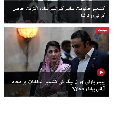
کشمیر حکومت بنانے کے لیے سادہ اکثریت حاصل
کر لی: رانا ثنا
سیاست
پیپلز پارٹی اور ن لیگ کی کشمیر انتخابات پر محاذ
آرائی پرانا رجحان؟