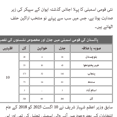
نئی قومی اسمبلی کا پہلا اجلاس گذشتہ ایوان کے سپیکر کی زیر
صدارت ہوتا ہے، جس میں سب سے پہلے نو منتخب اراکین حلف
اٹھاتے ہیں۔
پاکستان کی قومی اسمبلی میں جنرل اور مخصوص نشستوں کی تفصی
صوبہ یا علاقہ
جنرل
خواتین
کل
اقلیتیں
بلوچستان
20
4
16
خیبر پختونخوا
55
10
45
پنجاب
173
32
141
10
سندھ
75
14
61
اسلام آباد
3
۔
3
کل
326
60
266
سابق وزیر اعظم شہباز شریف نے 10 اگست 2023 کو 2018 کے عام
انتخابات کے بعد وجود میں آنے والی اسمبلی تحلیل کی تھی اور اس