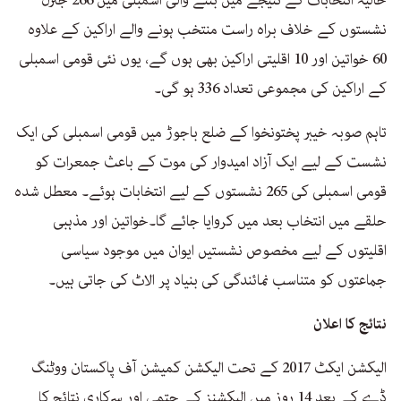
حالیہ انتخابات کے نتیجے میں بننے والی اسمبلی میں 266 جنرل
نشستوں کے خلاف براہ راست منتخب ہونے والے اراکین کے علاوہ
60 خواتین اور 10 اقلیتی اراکین بھی ہوں گے، یوں نئی قومی اسمبلی
کے اراکین کی مجموعی تعداد 336 ہو گی۔
تاہم صوبہ خیبر پختونخوا کے ضلع باجوڑ میں قومی اسمبلی کی ایک
نشست کے لیے ایک آزاد امیدوار کی موت کے باعث جمعرات کو
قومی اسمبلی کی 265 نشستوں کے لیے انتخابات ہوئے۔ معطل شدہ
حلقے میں انتخاب بعد میں کروایا جائے گا۔خواتین اور مذہبی
اقلیتوں کے لیے مخصوص نشستیں ایوان میں موجود سیاسی
جماعتوں کو متناسب نمائندگی کی بنیاد پر الاٹ کی جاتی ہیں۔
نتائج کا اعلان
الیکشن ایکٹ 2017 کے تحت الیکشن کمیشن آف پاکستان ووٹنگ
ڈے کے بعد 14 روز میں الیکشنز کے حتمی اور سرکاری نتائج کا