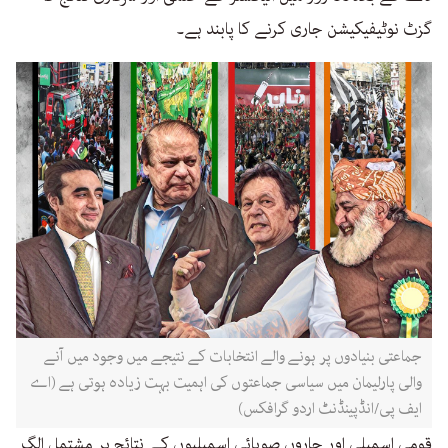
گزٹ نوٹیفیکیشن جاری کرنے کا پابند ہے۔
جماعتی بنیادوں پر ہونے والے انتخابات کے نتیجے میں وجود میں آنے
والی پارلیمان میں سیاسی جماعتوں کی اہمیت بہت زیادہ ہوتی ہے (اے
ایف پی/انڈپینڈنٹ اردو گرافکس)
قومی اسمبلی اور چاروں صوبائی اسمبلیوں کے نتائج پر مشتمل الگ