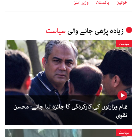
خواتین
پاکستان
وزیر اعلیٰ
زیادہ پڑھی جانے والی
سیاست
سیاست
تمام وزارتوں کی کارکردگی کا جائزہ لیا جائے: محسن
نقوی
سیاست