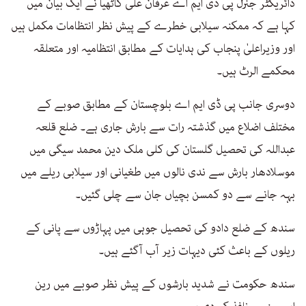
ڈائریکٹر جنرل پی ڈی ایم اے عرفان علی کاٹھیا نے ایک بیان میں
کہا ہے کہ ممکنہ سیلابی خطرے کے پیش نظر انتظامات مکمل ہیں
اور وزیراعلیٰ پنجاب کی ہدایات کے مطابق انتظامیہ اور متعلقہ
محکمے الرٹ ہیں۔
دوسری جانب پی ڈی ایم اے بلوچستان کے مطابق صوبے کے
مختلف اضلاع میں گذشتہ رات سے بارش جاری ہے۔ ضلع قلعہ
عبداللہ کی تحصیل گلستان کی کلی ملک دین محمد سیگی میں
موسلادھار بارش سے ندی نالوں میں طغیانی اور سیلابی ریلے میں
بہہ جانے سے دو کمسن بچیاں جان سے چلی گئیں۔
سندھ کے ضلع دادو کی تحصیل جوہی میں پہاڑوں سے پانی کے
ریلوں کے باعث کئی دیہات زیر آب آگئے ہیں۔
سندھ حکومت نے شدید بارشوں کے پیش نظر صوبے میں رین