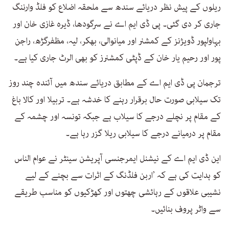
ریلوں کے پیش نظر دریائے سندھ سے ملحقہ اضلاع کو فلڈ وارننگ
جاری کر دی گئی۔ پی ڈی ایم اے نے سرگودھا، ڈیرہ غازی خان اور
بہاولپور ڈویژنز کے کمشنر اور میانوالی، بھکر، لیہ، مظفرگڑھ، راجن
پور اور رحیم یار خان کے ڈپٹی کمشنرز کو بھی الرٹ جاری کیا ہے۔
ترجمان پی ڈی ایم اے کے مطابق دریائے سندھ میں آئندہ چند روز
تک سیلابی صورت حال برقرار رہنے کا خدشہ ہے۔ تربیلا اور کالا باغ
کے مقام پر نچلے درجے کا سیلاب ہے جبکہ تونسہ اور چشمہ کے
مقام پر درمیانے درجے کا سیلابی ریلا گزر رہا ہے۔
این ڈی ایم اے کے نیشنل ایمرجنسی آپریشن سینٹر نے عوام الناس
کو ہدایت کی ہے کہ ’اربن فلڈنگ کے اثرات سے بچنے کے لیے
نشیبی علاقوں کے رہائشی چھتوں اور کھڑکیوں کو مناسب طریقے
سے واٹر پروف بنائیں۔