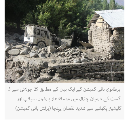
برطانوی ہائی کمیشن کے ایک بیان کے مطابق 29 جولائی سے 3
اگست کے درمیان چترال میں موسلادھار بارشوں، سیلاب اور
گلیشیئر پگھلنے سے شدید نقصان پہنچا (برٹش ہائی کمیشن)