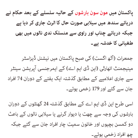
پاکستان میں
مون سون بارشوں
کے حالیہ سلسلے کے بعد حکام نے
دریائے سندھ میں سیلابی صورت حال کا الرٹ جاری کر دیا ہے
جبکہ دریائے چناب اور راوی سے منسلک ندی نالوں میں بھی
طغیانی کا خدشہ ہے۔
جمعرات (آٹھ اگست) کی صبح پاکستان میں نیشنل ڈیزاسٹر
مینیجمنٹ اتھارٹی (این ڈی ایم اے) کے ایمرجنسی آپریشن سینٹر
سے جاری اعلامیے کے مطابق گذشتہ ایک ہفتے کے دوران 74 افراد
جان سے گئے اور 179 زخمی ہوئے۔
اسی طرح این ڈی ایم اے کے مطابق گذشتہ 24 گھنٹوں کے دوران
بارشوں کی وجہ سے چھت یا دیوار گرنے یا سیلابی نالوں کے باعث
دو کمسن بچیوں اور خاتون سمیت چار افراد جان سے گئے جبکہ
چھ افراد زخمی ہوئے۔