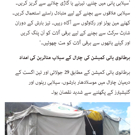
’سیلابی پانی میں چلنے، تیرنے یا گاڑی چلانے سے گریز کریں۔
سیلابی علاقوں سے بچنے کے لیے متبادل راستے استعمال کریں۔
کھلے مین ہولز اور رکاوٹوں سے آگاہ رہیں۔ تیز بارش کے دوران
شارٹ سرکٹ سے بچنے کے لیے برقی آلات کو اَن پلگ کریں
اور گیلے ہاتھوں سے برقی آلات کو مت چھوئیں۔‘
برطانوی ہائی کمیشن کی چترال کے سیلاب متاثرین کی امداد
برطانوی ہائی کمیشن کے مطابق 29 جولائی اور تین اگست کے
درمیان چترال میں موسلادھار بارشوں، سیلابی ریلوں اور
گلیشیئرز کے پگھلنے سے شدید نقصان ہوا۔