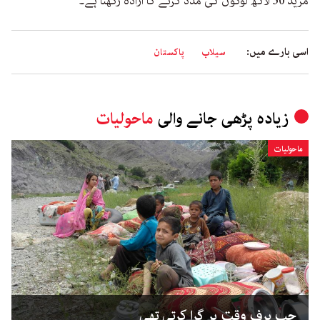
مزید 30 لاکھ لوگوں کی مدد کرنے کا ارادہ رکھتا ہے۔‘
اسی بارے میں:
سیلاب
پاکستان
زیادہ پڑھی جانے والی
ماحولیات
ماحولیات
جب برف وقت پر گرا کرتی تھی