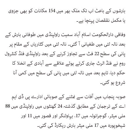
بارشوں کے باعث اب تک ملک بھر میں 154 مکانات کو بھی جزوی
یا مکمل نققصان پہنچا ہے۔
وفاقی دارالحکومت اسلام آباد سمیت راولپنڈی میں طوفانی بارش کے
بعد نالہ لئی میں طغیانی آ گئی۔ نالہ لئی میں کٹاریاں کے مقام پر
پانی کی سطح 22 فٹ سے تجاوز کرنے کے بعد راولپنڈی فلڈ کنٹرول
روم نے فلڈ الرٹ جاری کرتے ہوئے علاقے سے آبادی کے انخلا کا
حکم دیا، تاہم بعد میں نالہ لئی میں پانی کی سطح میں کمی آنا
شروع ہو گئی۔
صوبہ پنجاب میں آفات سے نمٹنے کے صوبائی ادارے پی ڈی ایم
اے کے ترجمان کے مطابق گذشتہ 24 گھنٹوں میں راولپنڈی میں 88
ملی میٹر، گوجرانولہ میں 17، بہاولنگر اور قصور میں 11 اور
شیخوپورہ میں 17 ملی میٹر بارش ریکارڈ کی گئی۔