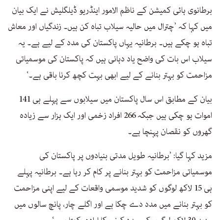
برطانوی ہائی کمیشن کے ناظم الامور اینڈریو ڈیلگلیش نے ایک بیان
میں کہا کہ ’چترال میں حالیہ سیلاب تباہ کن ہیں۔ زندگیاں اور معاش
تباہ ہو چکے ہیں۔ برطانیہ یہاں پاکستان کی مدد کے لیے ہے۔ یہ
سیلاب اس بات کی واضح یاد دہانی ہیں کہ پاکستان کی موسمیاتی
مزاحمت کو بہتر بنانے کے لیے ابھی بہت کچھ کرنا باقی ہے۔‘
بیان کے مطابق اس سال پاکستان میں سیلابوں سے پہلے ہی 141
اموات ہو چکی ہیں جبکہ 266 افراد زخمی اور ایک ہزار سے زیادہ
گھروں کو نقصان پہنچا ہے۔
مزید کہا گیا: ’برطانیہ طویل مدتی بنیادوں پر پاکستان کی
موسمیاتی مزاحمت کو بہتر بنانے پر کام کر رہا ہے۔ برطانیہ پہلے
ہی 15 لاکھ لوگوں کو شدید موسمی واقعات کے لیے اپنی مزاحمت
کو بہتر بنانے میں مدد دے چکا ہے اور اگلے چار، پانچ سالوں میں