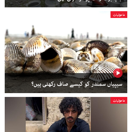
ماحولیات
سیپیاں سمندر کو کیسے صاف رکھتی ہیں؟
ماحولیات