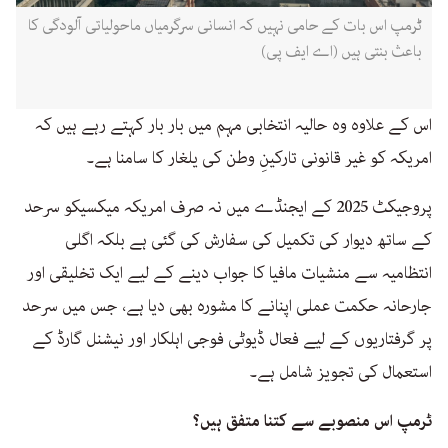
ٹرمپ اس بات کے حامی نہیں کہ انسانی سرگرمیاں ماحولیاتی آلودگی کا
باعث بنتی ہیں (اے ایف پی)
اس کے علاوہ وہ حالیہ انتخابی مہم میں بار بار کہتے رہے ہیں کہ
امریکہ کو غیر قانونی تارکینِ وطن کی یلغار کا سامنا ہے۔
پروجیکٹ 2025 کے ایجنڈے میں نہ صرف امریکہ میکسیکو سرحد
کے ساتھ دیوار کی تکمیل کی سفارش کی گئی ہے بلکہ اگلی
انتظامیہ سے منشیات مافیا کا جواب دینے کے لیے ایک تخلیقی اور
جارحانہ حکمت عملی اپنانے کا مشورہ بھی دیا ہے، جس میں سرحد
پر گرفتاریوں کے لیے فعال ڈیوٹی فوجی اہلکار اور نیشنل گارڈ کے
استعمال کی تجویز شامل ہے۔
ٹرمپ اس منصوبے سے کتنا متفق ہیں؟