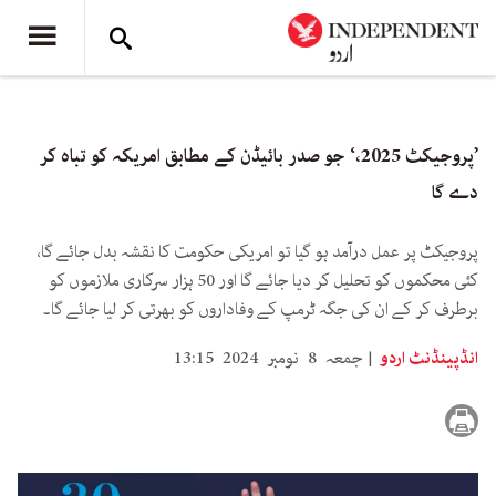
’پروجیکٹ 2025،‘ جو صدر بائیڈن کے مطابق امریکہ کو تباہ کر
دے گا
پروجیکٹ پر عمل درآمد ہو گیا تو امریکی حکومت کا نقشہ بدل جائے گا،
کئی محکموں کو تحلیل کر دیا جائے گا اور 50 ہزار سرکاری ملازموں کو
برطرف کر کے ان کی جگہ ٹرمپ کے وفاداروں کو بھرتی کر لیا جائے گا۔
انڈپینڈنٹ اردو
جمعہ 8 نومبر 2024 13:15