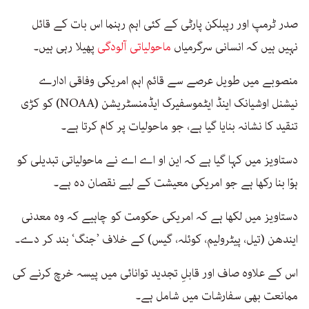
صدر ٹرمپ اور رپبلکن پارٹی کے کئی اہم رہنما اس بات کے قائل
نہیں ہیں کہ انسانی سرگرمیاں
ماحولیاتی آلودگی
پھیلا رہی ہیں۔
منصوبے میں طویل عرصے سے قائم اہم امریکی وفاقی ادارے
نیشنل اوشیانک اینڈ ایٹموسفیرک ایڈمنسٹریشن (NOAA) کو کڑی
تنقید کا نشانہ بنایا گیا ہے، جو ماحولیات پر کام کرتا ہے۔
دستاویز میں کہا گیا ہے کہ این او اے اے نے ماحولیاتی تبدیلی کو
ہوّا بنا رکھا ہے جو امریکی معیشت کے لیے نقصان دہ ہے۔
دستاویز میں لکھا ہے کہ امریکی حکومت کو چاہیے کہ وہ معدنی
ایندھن (تیل، پیٹرولیم، کوئلہ، گیس) کے خلاف ’جنگ‘ بند کر دے۔
اس کے علاوہ صاف اور قابلِ تجدید توانائی میں پیسہ خرچ کرنے کی
ممانعت بھی سفارشات میں شامل ہے۔