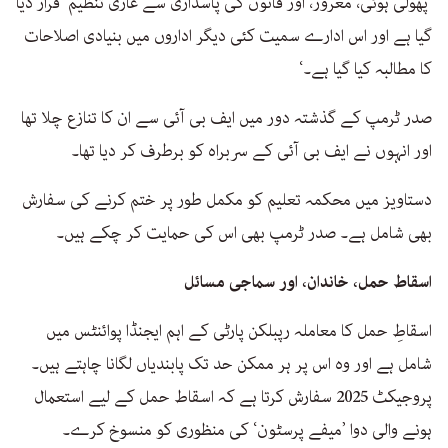
’پھولی ہوئی، مغرور، اور قانون کی پاسداری سے عاری تنظیم‘ قرار دیا
گیا ہے اور اس ادارے سمیت کئی دیگر اداروں میں بنیادی اصلاحات
کا مطالبہ کیا گیا ہے۔‘
صدر ٹرمپ کے گذشتہ دور میں ایف بی آئی سے ان کا تنازع چلا تھا
اور انہوں نے ایف بی آئی کے سربراہ کو برطرف کر دیا تھا۔
دستاویز میں محکمہ تعلیم کو مکمل طور پر ختم کرنے کی سفارش
بھی شامل ہے۔ صدر ٹرمپ بھی اس کی حمایت کر چکے ہیں۔
اسقاط حمل، خاندان، اور سماجی مسائل
اسقاطِ حمل کا معاملہ رپبلکن پارٹی کے اہم ایجنڈا پوائنٹس میں
شامل ہے اور وہ اس پر ہر ممکن حد تک پابندیاں لگانا چاہتے ہیں۔
پروجیکٹ 2025 سفارش کرتا ہے کہ اسقاط حمل کے لیے استعمال
ہونے والی دوا ’میفے پرسٹون‘ کی منظوری کو منسوخ کرے۔