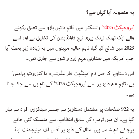
یہ منصوبہ آیا کہاں سے؟
’پروجیکٹ 2025‘
واشنگٹن میں قائم دائیں بازو سے تعلق رکھنے
والے ایک تھنک ٹینک ہیری ٹیج فاؤنڈیشن کی تخلیق ہے اور اسے
2023 میں شائع کیا گیا، تاہم حالیہ مہینوں میں یہ زیادہ زیرِ بحث آیا
جب امریکہ میں صدارتی مہم زور و شور سے جاری تھی۔
اس دستاویز کا اصل نام ’مینڈیٹ فار لیڈرشپ: دا کنزرویٹو پرامس‘
ہے، تاہم عام طور پر اسے ’پروجیکٹ 2025‘ کے نام ہی سے جانا جاتا
ہے۔
یہ 922 صفحات پر مشتمل دستاویز ہے جسے سینکڑوں افراد نے تیار
کیا ہے۔ ان میں ٹرمپ کی سابق انتظامیہ سے منسلک کئی جانے
پہچانے نام شامل ہیں، مثال کے طور پر آفس آف مینیجمنٹ اینڈ