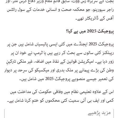
بجٹ کے سربراہ رس ووٹ، سابق قائم مقام وزیر دفاع کرس ملر، اور
راجر سیورینو، جو محکمہ صحت و انسانی خدمات کے سول رائٹس
آفس کے ڈائریکٹر تھے۔
پروجیکٹ 2025 میں ہے کیا؟
پروجیکٹ 2025 ایجنڈے میں کئی ایسی پالیسیاں شامل ہیں جن پر
رپبلکنز کئی سالوں سے بحث کر رہے ہیں یا ٹرمپ نے خود ان پر
زور دیا ہے۔ امیگریشن قوانین کے نفاذ میں اضافہ، غیر ملکی تارکینِ
وطن کی بڑے پیمانے پر ملک بدری اور میکسیکو کی سرحد پر دیوار
کی تعمیر جیسے منصوبے پروجیکٹ 2025 میں شامل ہیں۔
اس کے علاوہ تعلیمی نظام میں وفاقی حکومت کی مداخلت میں
کمی اور ایف بی آئی سمیت کئی محکموں کو ختم کرنا شامل ہے۔
مزید پڑھیے