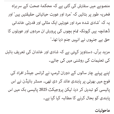
منصوبے میں سفارش کی گئی ہے کہ محکمۂ صحت کے سربراہ
فخریہ طور پر بتائیں کہ ’مرد اور عورت حیاتیاتی حقیقتیں ہیں‘ اور
یہ کہ ’شادی شدہ مرد اور عورتیں ایک مثالی اور قدرتی خاندانی
ڈھانچہ ہیں کیونکہ تمام بچوں کی پرورش ان مردوں اور عورتوں کا
حق ہے جنہوں نے انہیں جنم دیا تھا۔‘
مزید برآں، دستاویز کہتی ہے کہ شادی اور خاندان کی تعریف بائبل
کی تعلیمات کی روشنی میں کی جائے۔
اپنے پہلے چار سالوں کے دوران ٹرمپ نے ٹرانس جینڈر افراد کی
فوج میں بھرتی پر پابندی عائد کر دی تھی۔ مسٹر بائیڈن نے اس
پالیسی کو تبدیل کر دیا، لیکن پروجیکٹ 2025 پالیسی بک میں اس
پابندی کو بحال کرنے کا مطالبہ کیا گیا ہے۔
ماحولیات