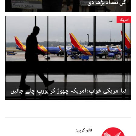
کی تعداد بڑھا دی
امریکہ
نیا امریکی خواب: امریکہ چھوڑ کر یورپ چلے جائیں
فالو کریں: