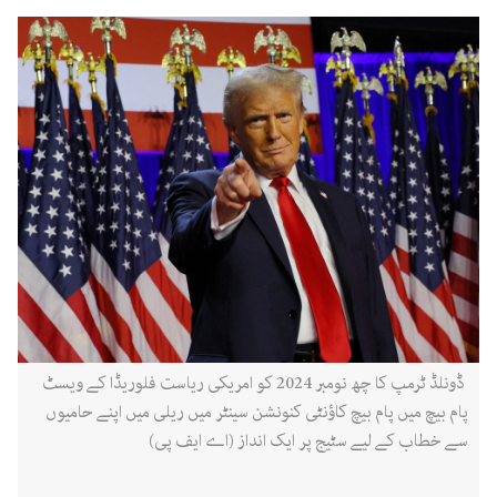
ڈونلڈ ٹرمپ کا چھ نومبر 2024 کو امریکی ریاست فلوریڈا کے ویسٹ
پام بیچ میں پام بیچ کاؤنٹی کنونشن سینٹر میں ریلی میں اپنے حامیوں
سے خطاب کے لیے سٹیج پر ایک انداز (اے ایف پی)