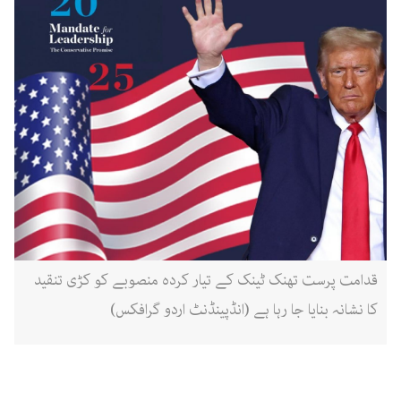
قدامت پرست تھنک ٹینک کے تیار کردہ منصوبے کو کڑی تنقید
کا نشانہ بنایا جا رہا ہے (انڈپینڈنٹ اردو گرافکس)