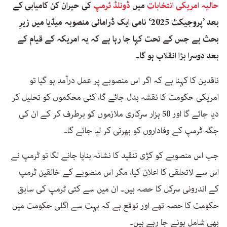
حالیہ امریکی انتخابات
میں
ڈونلڈ ٹرمپ
کی حیران کن کامیابی کے
بعد ’پروجیکٹ 2025‘ نامی ایک ڈرامائی منصوبہ میڈیا میں زیرِ
بحث ہے جس کے تحت کہا جا رہا ہے کہ یہ امریکہ کے قیام کے
بعد دوسرا بڑا انقلاب ہو گا۔
ناقدین کا کہنا ہے کہ اگر اس منصوبے پر عمل درآمد ہو گیا تو
امریکی حکومت کا نقشہ بدل جائے گا، کئی محکموں کو تحلیل کر
دیا جائے گا اور 50 ہزار سرکاری ملازموں کو برطرف کر کے ان کی
جگہ ٹرمپ کے وفاداروں کو بھرتی کر لیا جائے گا۔
جب اس منصوبے کو کڑی تنقید کا نشانہ بنایا جانے لگا تو ٹرمپ نے
اس سے لاتعلقی کا اعلان کیا، مگر اس منصوبے کے خالقین ٹرمپ
کے اندرونی سرکل کا حصہ ہیں۔ ان میں سے کئی ٹرمپ کی سابق
حکومت کا حصہ تھے اور توقع ہے کہ بہت سے اگلی حکومت میں
بھی شامل ہونے جا رہے ہیں۔