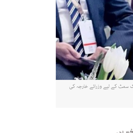
ت ریاض میں عرب اسلامک سمٹ کے لیے وزرائے خارجہ کی
خبریں