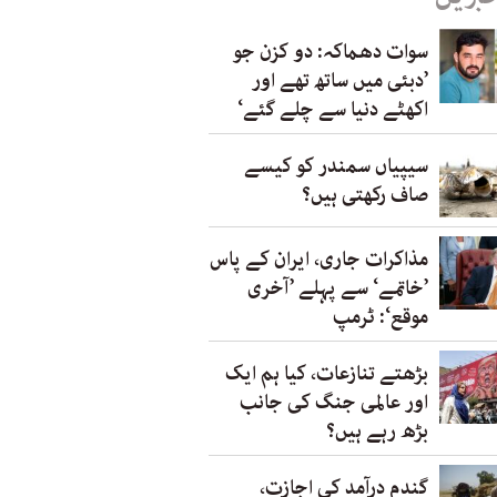
سوات دھماکہ: دو کزن جو
’دبئی میں ساتھ تھے اور
اکھٹے دنیا سے چلے گئے‘
سیپیاں سمندر کو کیسے
صاف رکھتی ہیں؟
مذاکرات جاری، ایران کے پاس
’خاتمے‘ سے پہلے ’آخری
موقع‘: ٹرمپ
بڑھتے تنازعات، کیا ہم ایک
اور عالمی جنگ کی جانب
بڑھ رہے ہیں؟
گندم درآمد کی اجازت،