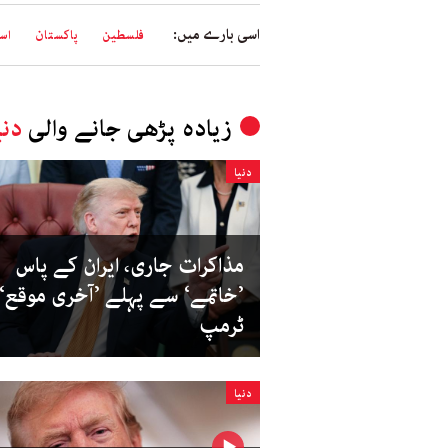
اسی بارے میں:
فلسطین
پاکستان
اس
زیادہ پڑھی جانے والی
دنی
دنیا
مذاکرات جاری، ایران کے پاس
’خاتمے‘ سے پہلے ’آخری موقع‘:
ٹرمپ
دنیا