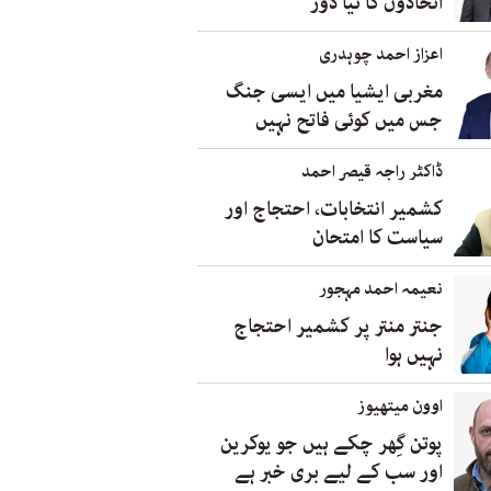
اتحادوں کا نیا دور
اعزاز احمد چوہدری
مغربی ایشیا میں ایسی جنگ
جس میں کوئی فاتح نہیں
ڈاکٹر راجہ قیصر احمد
کشمیر انتخابات، احتجاج اور
سیاست کا امتحان
نعیمہ احمد مہجور
جنتر منتر پر کشمیر احتجاج
نہیں ہوا
اوون میتھیوز
پوتن گِھر چکے ہیں جو یوکرین
اور سب کے لیے بری خبر ہے