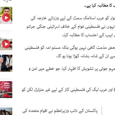
ا مطالبہ کیا ہے۔
وار کو عرب اسلامک سمٹ کے لیے وزرائے خارجہ کی
وں نے فلسطینی عوام کے خلاف اسرائیلی جنگی جرائم
ل ابیب کے احتساب کا مطالبہ کیا۔
 محض مذمت کافی نہیں ہوگی بلکہ مسلم امہ کو فلسطینی
ن کے شانہ بشانہ کھڑا ہونا ہو گا۔
ہم جوئی پر تشویش کا اظہار کیا، جو خطے میں امن و
) اور عرب لیگ کی فلسطینی کاز کے لیے غیر متزلزل لگن کو
پاکستان کے نائب وزیراعظم نے اقوام متحدہ کی