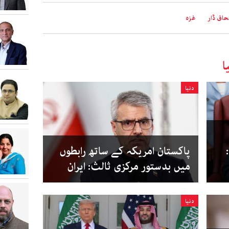
حاق ڈار
غزہ
ا
دنیا
پاکستان امریکہ کے ساتھ رابطوں
میں بدستور مرکزی ثالث: ایران
دنیا