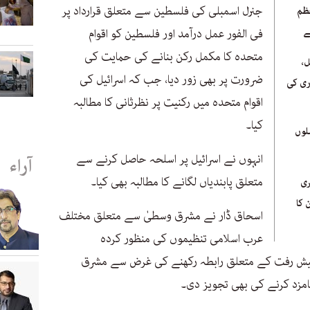
جنرل اسمبلی کی فلسطین سے متعلق قرارداد پر
ظم
ے
فی الفور عمل درآمد اور فلسطین کو اقوام
متحدہ کا مکمل رکن بنانے کی حمایت کی
،
ضرورت پر بھی زور دیا، جب کہ اسرائیل کی
ری کی
اقوام متحدہ میں رکنیت پر نظرثانی کا مطالبہ
کیا۔
ملوں
انہوں نے اسرائیل پر اسلحہ حاصل کرنے سے
آراء
متعلق پابندیاں لگانے کا مطالبہ بھی کیا۔
ری
 کا
اسحاق ڈار نے مشرق وسطیٰ سے متعلق مختلف
عرب اسلامی تنظیموں کی منظور کردہ
 پیش رفت کے متعلق رابطہ رکھنے کی غرض سے مشرق
مزد کرنے کی بھی تجویز دی۔