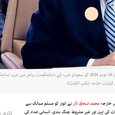
نائب وزیراعظم اور وزیر خارجہ اسحاق ڈار 10 نومبر 2024 کو سعودی عرب کے دارالحکوم
وزارت خارجہ ایکس اکاؤنٹ)
یر خارجہ
محمد اسحاق ڈار
نے اتوار کو مسلم ممالک سے
ت کی اپیل اور غیر مشروط جنگ بندی، انسانی امداد کی
تازہ 