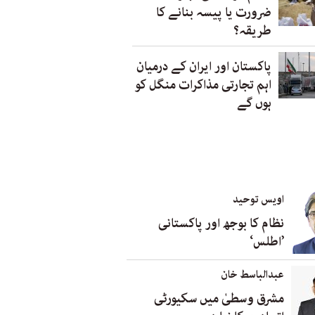
ضرورت یا پیسہ بنانے کا
طریقہ؟
پاکستان اور ایران کے درمیان
اہم تجارتی مذاکرات منگل کو
ہوں گے
اویس توحید
نظام کا بوجھ اور پاکستانی
’اطلس‘
عبدالباسط خان
مشرق وسطیٰ میں سکیورٹی