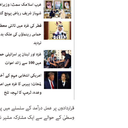
عرب اسلامک سمٹ: وزیراع
شہباز شریف ریاض پہنچ گئ
قطر کی غزہ میں ثالثی معطل
حماس رہنماؤں کی ملک بد
تردید
غزہ اور لبنان پر اسرائیلی ح
میں 100 سے زائد اموات
امریکی انتخابی مہم کے آخ
لمحات: ہیرس کا غزہ میں امن
وعدہ، ٹرمپ کا لہجہ تلخ
قراردادوں پر عمل درآمد کے سلسلے میں
وسطیٰ کے حوالے سے ایک مشترکہ مشیر نا