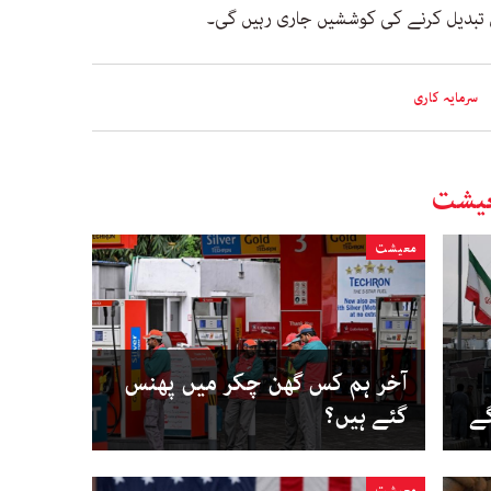
ں تبدیل کرنے کی کوششیں جاری رہیں گی۔
سرمایہ کاری
یشت
معیشت
آخر ہم کس گھن چکر میں پھنس
گے
گئے ہیں؟
معیشت