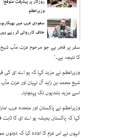
روزگار پر پیشرفت متوقع:
وزیراعظم
سعودی عرب میں بھیکاریوں
خلاف کارروائی کر رہے ہیں:
سفر پر فخر ہے جو مرحوم عزت مآب شیخ زا
کا نتیجہ ہے۔‘
وزیراعظم نے مزید کہا کہ یو اے ای کی ق
شیخ محمد بن زاید آل نہیان اور عزت مآ
اسے مزید بلندیوں تک پہنچایا۔
وزیراعظم نے پاکستان اور متحدہ عرب امارا
کہا کہ پاکستان ہمیشہ یو اے ای کا ثابت قد
انہوں نے اس عزم کا اعادہ کیا کہ دونوں مم