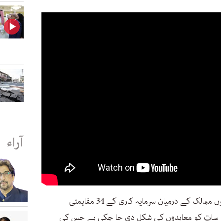
آراء
اجلاس کو بتایا گیا کہ قلیل عرصے میں دونوں ممالک کے درمیان سرمایہ کاری کے 34 مفاہمتی
 سات کو معاہدوں کی شکل دی جا چکی ہے جس کی