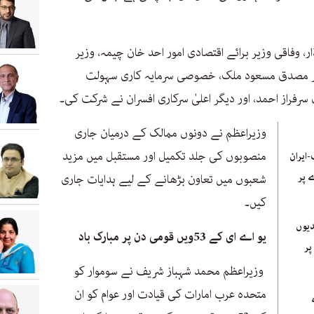
 وفاقی وزیر برائے اقتصادی امور احد خان چیمہ، وزیر
اکٹر مصدق مسعود ملک، خصوصی سرمایہ کاری سہولت
سرفراز احمد، اور دیگر اعلیٰ سرکاری افسران نے شرکت کی۔
وزیراعظم نے دونوں ممالک کے درمیان جاری
منصوبوں کی جلد تکمیل اور مستقبل میں مزید
ایران
 پر
شعبوں میں تعاون بڑھانے کے لیے ہدایات جاری
کیں۔
دیوں
یو اے ای کے 53ویں قومی دن پر مبارک باد
پر
وزیراعظم محمد شہباز شریف نے سوموار کو
متحدہ عرب امارات کی قیادت اور عوام کو ان