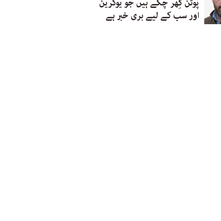
پوتن گِھر چکے ہیں جو یوکرین
اور سب کے لیے بری خبر ہے