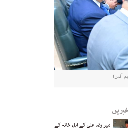
م آفس)
خبریں
میر رضا علی کے اہل خانہ کے