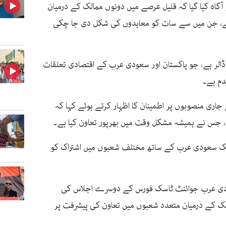
و آگاہ کیا گیا کہ قلیل عرصے میں دونوں ممالک کے درمیان
گئے، جن میں سے سات کو معاہدوں کی شکل دی جا چکی
وں کی مجموعی مالیت 560 ملین ڈالر ہے، جو پاکستان اور سعودی عرب کے اقتصادی تعلقات
دم ہے۔
جاری منصوبوں پر اطمینان کا اظہار کرتے ہوئے کہا کہ
 جس نے ہمیشہ مشکل وقت میں بھرپور تعاون کیا ہے۔
ر ملک سعودی عرب کے ساتھ مختلف شعبوں میں اشتراک کو
عودی عرب جوائنٹ ٹاسک فورس کے دوسرے اجلاس کی
الک کے درمیان متعدد شعبوں میں تعاون کی پیشرفت پر