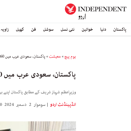
پاکستان
دنیا
خواتین
نئی نسل
سوشل
فن
کھیل
زاویہ
ہوم پیچ
»
معیشت
»
پاکستان، سعودی عرب میں 560 ملین ڈالر کے سات معاہدوں پر پیشرفت
پاکستان، سعودی عرب میں 560 ملین ڈالر کے سات معاہدوں پر پیشرفت
وزیرِاعظم شہباز شریف کے مطابق پاکستان اپنے 
انڈپینڈنٹ اردو
سوموار 2 دسمبر 2024 15:00