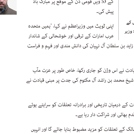
کے 53 ویں قومی دن کے موقع پر مبارک باد
پیش کی۔
 کے
اپنی ٹویٹ میں وزیراعظم نے کہا، ’ہمیں متحدہ
 وزیر
عرب امارات کے ترقی اور خوشحالی کے شاندار
ید بن سلطان آل نہیان کی دانش مندی اور فہم و فراست
یادت نے اس وژن کو جاری رکھا، خاص طور پر عزت مآب
ب شیخ محمد بن راشد آل مکتوم کی جدت پر مبنی قیادت نے
ت کے درمیان تاریخی اور برادرانہ تعلقات کو سراہتے ہوئے
م بھائی اور شراکت دار رہا ہے۔
الک کے تعلقات کو مزید مضبوط بنایا جائے گا اور انہیں