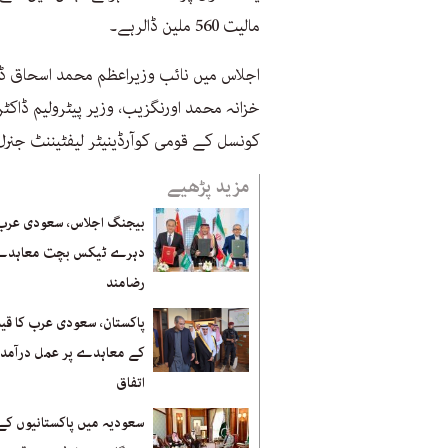
مالیت 560 ملین ڈالرہے۔
اجلاس میں نائب وزیراعظم محمد اسحاق ڈار،
خزانہ محمد اورنگزیب، وزیر پیٹرولیم ڈ
کونسل کے قومی کوآرڈینیٹر لیفٹیننٹ جنرل 
مزید پڑھیے
بیجنگ اجلاس، سعودی عرب-
دہرے ٹیکس بچت معاہدے
رضامند
پاکستان، سعودی عرب کا قی
کے معاہدے پر عمل درآمد 
اتفاق
سعودیہ میں پاکستانیوں کے