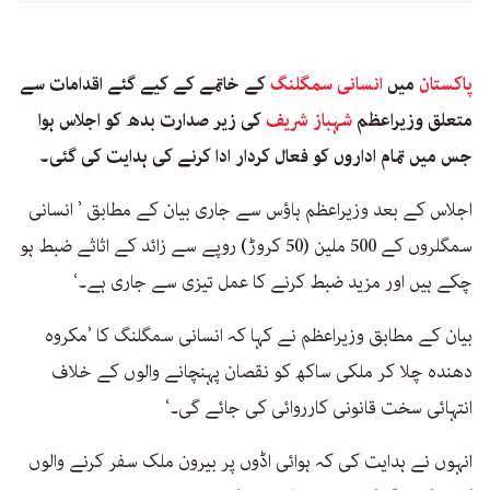
پاکستان
میں
انسانی سمگلنگ
کے خاتمے کے کیے گئے اقدامات سے
متعلق وزیراعظم
شہباز شریف
کی زیر صدارت بدھ کو اجلاس ہوا
جس میں تمام اداروں کو فعال کردار ادا کرنے کی ہدایت کی گئی۔
اجلاس کے بعد وزیراعظم ہاؤس سے جاری بیان کے مطابق ’ انسانی
سمگلروں کے 500 ملین (50 کروڑ) روپے سے زائد کے اثاثے ضبط ہو
چکے ہیں اور مزید ضبط کرنے کا عمل تیزی سے جاری ہے۔‘
بیان کے مطابق وزیراعظم نے کہا کہ انسانی سمگلنگ کا ’مکروہ
دھندہ چلا کر ملکی ساکھ کو نقصان پہنچانے والوں کے خلاف
انتہائی سخت قانونی کارروائی کی جائے گی۔‘
انہوں نے ہدایت کی کہ ہوائی اڈوں پر بیرون ملک سفر کرنے والوں