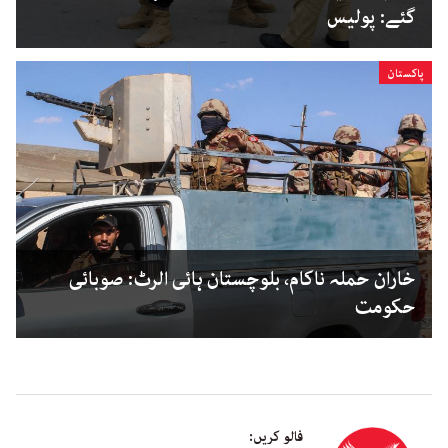
گئے: پولیس
پاکستان
خاران حملہ ناکام، بلوچستان ہائی الرٹ: صوبائی
حکومت
فالو کریں: