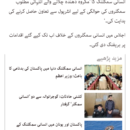
انسانی سمگلنگ کا ’مکروہ دھندہ چلانے والے انتہائی مطلوب
سمگلروں کی حوالگی کے لیے انٹرپول سے تعاون حاصل کرنے کی
ہدایت کی۔‘
اجلاس میں انسانی سمگلروں کے خلاف اب تک کیے گئے اقدامات
پر بریفنگ دی گئی۔
مزید پڑھیے
انسانی سمگلنگ دنیا میں پاکستان کی بدنامی کا
باعث: وزیر اعظم
کشتی حادثات: گوجرانوالہ سے دو ’انسانی
سمگلر‘ گرفتار
پاکستان اور یونان میں انسانی سمگلنگ کے