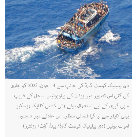
دی ہیلینیک کوسٹ گارڈ کی جانب سے 14 جون، 2023 کو جاری
کی گئی اس تصویر میں یونان کے پیلوپونیس ساحل کے قریب
ماہی گیری کے لیے استعمال ہونے والی کشتی کا ایک ریسکیو
ہیلی کاپٹر سے لیا گیا فضائی منظر۔ اس حادثے میں درجنوں
اموات ہوئیں (دی ہیلینیک کوسٹ گارڈ/ ہینڈ آؤٹ/ روئٹرز)