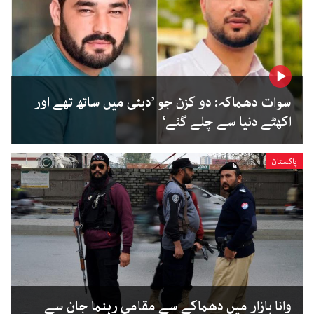
سوات دھماکہ: دو کزن جو ’دبئی میں ساتھ تھے اور
اکھٹے دنیا سے چلے گئے‘
پاکستان
وانا بازار میں دھماکے سے مقامی رہنما جان سے