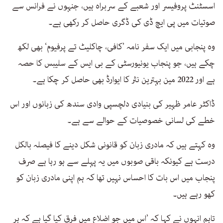
اسسٹنٹ پروفیسر اور شعبے کے سربراہ ہیں، جنہوں نے فرانس سے
صوتیات میں پی ایچ ڈی کی ڈگری حاصل کر رکھی ہے۔
وہ پنجابی میں ایک سفر نامہ ’کافی، چاکلیٹ تے پرفیوم‘ بھی لکھ
چکے ہیں، جو پنجاب یونیورسٹی کے بی ایس کے سلیبس کا حصہ
ہے اور 2022 مین بہترین نثر کا ایوارڈ بھی حاصل کر چکا ہے۔
ڈاکٹر عامر ظہیر کی بنیادی دلچسپی وادی سندھ کی زبانوں اور اس
خطے کی لسانی خصوصیات کے حوالے سے ہے۔
وہ کہتے ہیں کہ مادری زبان کو قانونی شکل دینے کا فیصلہ بالکل
درست ہے کیونکہ باقی صوبوں میں یہ پہلے سے ہو رہا ہے صرف
پنجاب میں اس بات کا احساس نہیں تھا کہ ہم اپنی مادری زبان کو
کھو رہے ہیں۔
تاہم انہوں نے کہا کہ ’اس میں جو اضلاع میں فرق کیا گیا ہے کہ ہر