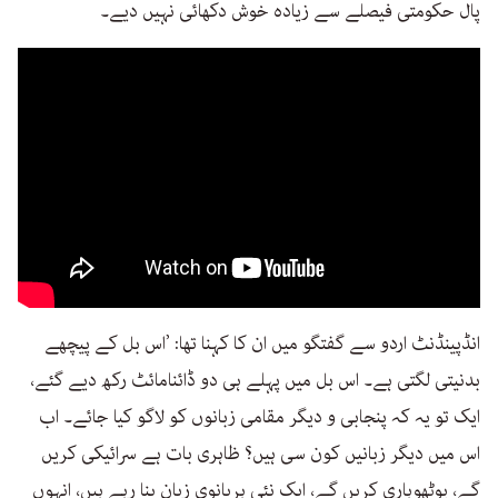
پال حکومتی فیصلے سے زیادہ خوش دکھائی نہیں دیے۔
انڈپینڈنٹ اردو سے گفتگو میں ان کا کہنا تھا: ’اس بل کے پیچھے
بدنیتی لگتی ہے۔ اس بل میں پہلے ہی دو ڈائنامائٹ رکھ دیے گئے،
ایک تو یہ کہ پنجابی و دیگر مقامی زبانوں کو لاگو کیا جائے۔ اب
اس میں دیگر زبانیں کون سی ہیں؟ ظاہری بات ہے سرائیکی کریں
گے، پوٹھوہاری کریں گے، ایک نئی ہریانوی زبان بنا رہے ہیں، انہوں