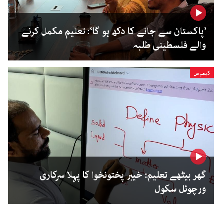
’پاکستان سے جانے کا دکھ ہو گا‘: تعلیم مکمل کرنے
والے فلسطینی طلبہ
کیمپس
گھر بیٹھے تعلیم: خیبر پختونخوا کا پہلا سرکاری
ورچوئل سکول