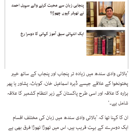
پنجابی زبان سے محبت کرنے والے سہیل احمد
نے تھیٹر کیوں چھوڑا؟
ایک انتہائی سبق آموز کہانی کا دوسرا رخ
’بالائی وادی سندھ میں زیادہ تر پنجاب اور پنجاب کے ساتھ خیبر
پختونخوا کے علاقے جیسے ڈیرہ اسماعیل خان، کوہاٹ، پشاور یا پھر
ہزارہ کا علاقہ اور اسی طرح پاکستان کے زیر انتظام کشمیر کا علاقہ
شامل ہے۔‘
ان کا کہنا تھا کہ ’بالائی وادی سندھ میں زبان کی مختلف اقسام
ایک دوسرے کے بہت قریب ہیں، اس میں تھوڑا تھوڑا فرق بھی ہے