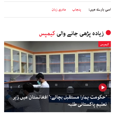
اسی بارے میں:
پنجاب
مادری زبان
زیادہ پڑھی جانے والی
کیمپس
کیمپس
’حکومت ہمارا مستقبل بچائے:‘ افغانستان میں زیر
تعلیم پاکستانی طلبہ