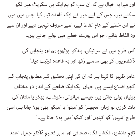
اور میرا یہ خیال ہے کہ ان سب کو ہم ایک ہی سکرپٹ میں لکھ
سکتے ہیں، جس کے لیے میں نے ایک قاعدہ تیار کیا، جس میں میں
نے اس خطے کے عام الفاظ لیے، اسے حروف تہجی دیے اور ان سے
وہ الفاط بنائے، جو اس پورے خطے میں بولے جاتے ہیں۔
’اس طرح میں نے سرائیکی، ہندکو، پوٹھوہاری اور پنجابی کی
ڈکشنریوں کو بھی سامنے رکھا اور یہ قاعدہ ترتیب دیا۔‘
عامر ظہیر کا کہنا ہے کہ ان کی اپنی تحقیق کے مطابق پنجاب کے
کچھ اضلاع ایسے ہیں جہاں ایک ایک ضلعے کے اندر دو مختلف
بولیاں بولی جاتی ہیں جیسے میانوالی، خوشاب، بھکر یا ملتان کی
بات کروں تو وہاں ’مجھے‘ کو ’مینو‘ یا ’میکو‘ بھی بولا جاتا ہے، اسی
طرح ’تمہیں‘ کو ’تینوں‘ اور ’تیکو‘ بھی بولا جاتا ہے۔‘
تاہم دانشور، فکشن نگار، صحافی اور ماہر تعلیم ڈاکٹر جمیل احمد