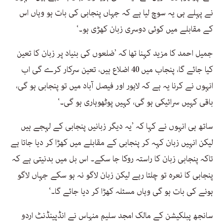
نے پہلے ہی یہ سوچ لیا ہے کہ جہاں پنجابی کی بات ہو وہاں اس
کے مقابلے میں کوئی دوسری زبان کھڑی ہو۔‘
جمیل احمد کا مزید کہنا تھا کہ ’ضلعوں کی بنیاد پر زبان کا تعین
کیا جائے گا، پنجاب میں 40 اضلاع ہیں، تعین سرکار کرے گی اب
انہوں نے کرنا یہ ہے کہ لاہور اور فیصل آباد میں تو پنجابی ہو گی،
باقی کہیں سرائیکی ہو گی، کہیں پوٹھوہاری ہو گی۔‘
ساتھ ہی انہوں نے کہا کہ ’یہ دیگر زبانیں پنجابی کے لہجے ہیں
لیکن انہیں زبان کہہ کر پنجابی کے مقابلے میں کھڑا کر دیا جاتا ہے
تاکہ پنجابی زبان کا راستہ روکا جا سکے۔ اس بل میں بدنیتی ہے کہ
پنجابی کا نعرہ تو چلتا رہے لیکن زبان لاگو نہ ہو سکے جہاں لاگو
ہونے کی بات ہو گی وہاں مسئلہ کھڑا کر دیا جائے گا۔‘
سانجھ پبلکیشن کے مالک امجد سلیم منہاس نے انڈپینڈنٹ اردو