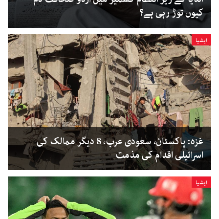
کیوں توڑ رہی ہے؟
ایشیا
غزہ: پاکستان، سعودی عرب، 8 دیگر ممالک کی
اسرائیلی اقدام کی مذمت
ایشیا