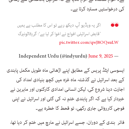
کی درخواستیں مسترد کرتا ہے۔
اگر یہ ویڈیو آپ دیکھ رہے تو اس کا مطلب ہے ہمیں
’قابض اسرائیلی افواج نے اغوا کر لیا ہے‘: گریٹاٹونبرگ
pic.twitter.com/qwJ8OQsuLW
June 9, 2025
— Independent Urdu (@indyurdu)
ایسوسی ایٹڈ پریس کے مطابق اپنے اڑھائی ماہ طویل مکمل پابندی
کے بعد اسرائیل نے گذشتہ ماہ غزہ میں کچھ بنیادی امداد کی
اجازت دینا شروع کی، لیکن انسانی امدادی کارکنوں اور ماہرین نے
خبردار کیا ہے کہ اگر پابندی ختم نہ کی گئی اور اسرائیل نے اپنی
فوجی کارروائی جاری رکھی، تو قحط کا خطرہ ہے۔
فائر بندی کے دوران، جسے اسرائیل نے مارچ میں ختم کر دیا تھا،