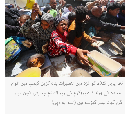
26 اپریل 2025 کو غزہ میں النصیرات پناہ گزین کیمپ میں اقوام
متحدہ کے ورلڈ فوڈ پروگرام کے زیر انتظام چیریٹی کچن میں
گرم کھانا لینے کھڑے ہیں (اے ایف پی)