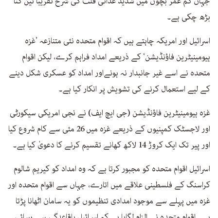
جہاں کم عمر بچوں میں شدید غذائی قلت کی شرح تقریباً تین گنا
بڑھ چکی ہے۔
اسرائیل اور امریکہ چاہتے ہیں کہ اقوام متحدہ نئی متنازعہ ’غزہ
ہیومینیٹرین فاؤنڈیشن‘ کے ذریعے امداد فراہم کرے، لیکن اقوام
متحدہ نے اسے غیر جانبدار نہ ہونےاور امداد کو عسکری شکل دینے
کے لیے استعمال کرنے کی تشویش پر انکار کیا ہے۔
غزہ ہیومینیٹرین فاؤنڈیشن (جی ایچ ایف) نے نجی امریکی سیکورٹی
اور لاجسٹک کمپنیوں کے ذریعے غزہ میں 26 مئی سے کام شروع کیا
اور پیر تک ایک کروڑ 14 لاکھ کھانے تقسیم کرنے کا دعویٰ کیا ہے۔
اسرائیل اقوام متحدہ کو مجبور کرتا ہے کہ وہ امداد کو کیریم شالوم
کراسنگ کے فلسطینی علاقے میں اتارے، جہاں سے اقوام متحدہ اور
غزہ میں پہلے سے موجود امدادی تنظیموں کو یہ سامان اٹھانا پڑتا
ہے۔ اقوام متحدہ نے الزام لگایا ہے کہ اسرائیل باقاعدگی سے رسائی