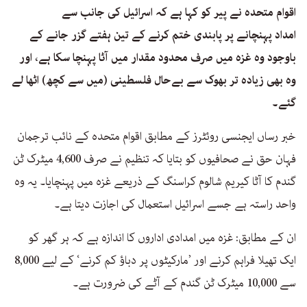
اقوام متحدہ نے پیر کو کہا ہے کہ اسرائیل کی جانب سے
امداد پہنچانے پر پابندی ختم کرنے کے تین ہفتے گزر جانے کے
باوجود وہ غزہ میں صرف محدود مقدار میں آٹا پہنچا سکا ہے، اور
وہ بھی زیادہ تر بھوک سے بےحال فلسطینی (میں سے کچھ) اٹھا لے
گئے۔
خبر رساں ایجنسی روئٹرز کے مطابق اقوام متحدہ کے نائب ترجمان
فہان حق نے صحافیوں کو بتایا کہ تنظیم نے صرف 4,600 میٹرک ٹن
گندم کا آٹا کیریم شالوم کراسنگ کے ذریعے غزہ میں پہنچایا۔ یہ وہ
واحد راستہ ہے جسے اسرائیل استعمال کی اجازت دیتا ہے۔
ان کے مطابق: غزہ میں امدادی اداروں کا اندازہ ہے کہ ہر گھر کو
ایک تھیلا فراہم کرنے اور ’مارکیٹوں پر دباؤ کم کرنے‘ کے لیے 8,000
سے 10,000 میٹرک ٹن گندم کے آٹے کی ضرورت ہے۔