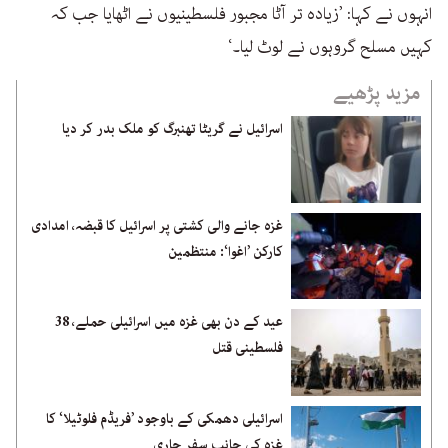
انہوں نے کہا: ’زیادہ تر آٹا مجبور فلسطینیوں نے اٹھایا جب کہ
کہیں مسلح گروہوں نے لوٹ لیا۔‘
مزید پڑھیے
اسرائیل نے گریٹا تھنبرگ کو ملک بدر کر دیا
غزہ جانے والی کشتی پر اسرائیل کا قبضہ، امدادی
کارکن ’اغوا‘: منتظمین
عید کے دن بھی غزہ میں اسرائیلی حملے، 38
فلسطینی قتل
اسرائیلی دھمکی کے باوجود ’فریڈم فلوٹیلا‘ کا
غزہ کی جانب سفر جاری