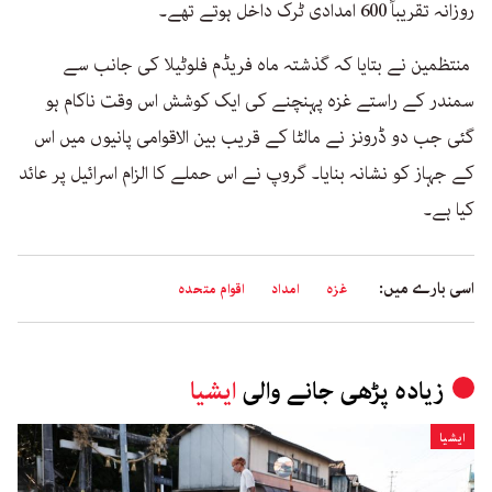
روزانہ تقریباً 600 امدادی ٹرک داخل ہوتے تھے۔
منتظمین نے بتایا کہ گذشتہ ماہ فریڈم فلوٹیلا کی جانب سے
سمندر کے راستے غزہ پہنچنے کی ایک کوشش اس وقت ناکام ہو
گئی جب دو ڈرونز نے مالٹا کے قریب بین الاقوامی پانیوں میں اس
کے جہاز کو نشانہ بنایا۔ گروپ نے اس حملے کا الزام اسرائیل پر عائد
کیا ہے۔
اسی بارے میں:
غزہ
امداد
اقوام متحدہ
زیادہ پڑھی جانے والی
ایشیا
ایشیا