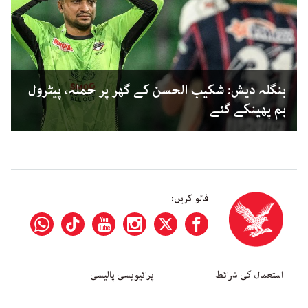
بنگلہ دیش: شکیب الحسن کے گھر پر حملہ، پیٹرول
بم پھینکے گئے
فالو کریں:
استعمال کی شرائط
پرائیویسی پالیسی