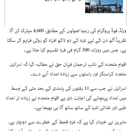
ورلڈ فوڈ پروگرام کی رہنما اصولوں کے مطابق، 4,600 میٹرک ٹن آٹا
تقریباً آٹھ دن کے لیے غزہ کے دو لاکھ افراد کو روٹی فراہم کر سکتا
ہے، جس میں روزانہ 300 گرام فی فرد تقسیم کیا جاتا ہے۔
اقوام متحدہ کے نائب ترجمان فہان حق نے مطالبہ کیا کہ اسرائیل
متعدد کراسنگز اور راستوں سے زیادہ امداد آنے دے۔
اسرائیل نے جب سے 11 ہفتوں کی پابندی کے بعد مئی کے وسط
میں امداد پہنچانے کی اجازت دی ہے اقوام متحدہ نے زیادہ تر امداد
طبی اور غذائی اشیا کے ساتھ ساتھ آٹا ہی بھیجا ہے۔
ماہرین نے خبردار کیا ہے کہ غزہ قحط کے خطرے سے دوچار ہے،