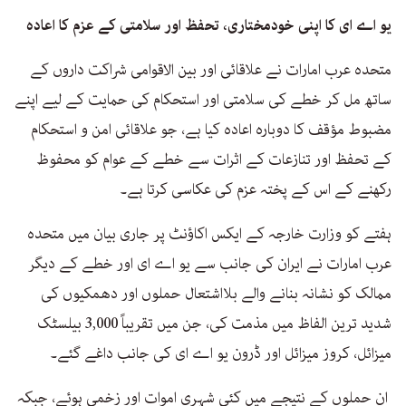
یو اے ای کا اپنی خودمختاری، تحفظ اور سلامتی کے عزم کا اعادہ
متحدہ عرب امارات نے علاقائی اور بین الاقوامی شراکت داروں کے
ساتھ مل کر خطے کی سلامتی اور استحکام کی حمایت کے لیے اپنے
مضبوط مؤقف کا دوبارہ اعادہ کیا ہے، جو علاقائی امن و استحکام
کے تحفظ اور تنازعات کے اثرات سے خطے کے عوام کو محفوظ
رکھنے کے اس کے پختہ عزم کی عکاسی کرتا ہے۔
ہفتے کو وزارت خارجہ کے ایکس اکاؤنٹ پر جاری بیان میں متحدہ
عرب امارات نے ایران کی جانب سے یو اے ای اور خطے کے دیگر
ممالک کو نشانہ بنانے والے بلااشتعال حملوں اور دھمکیوں کی
شدید ترین الفاظ میں مذمت کی، جن میں تقریباً 3,000 بیلسٹک
میزائل، کروز میزائل اور ڈرون یو اے ای کی جانب داغے گئے۔
ان حملوں کے نتیجے میں کئی شہری اموات اور زخمی ہوئے، جبکہ