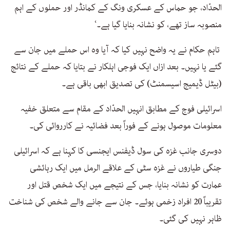
الحدّاد، جو حماس کے عسکری ونگ کے کمانڈر اور حملوں کے اہم
منصوبہ ساز تھے، کو نشانہ بنایا گیا ہے۔‘
تاہم حکام نے یہ واضح نہیں کیا کہ آیا وہ اس حملے میں جان سے
گئے یا نہیں۔ بعد ازاں ایک فوجی اہلکار نے بتایا کہ حملے کے نتائج
(بیٹل ڈیمیج اسیسمنٹ) کی تصدیق ابھی باقی ہے۔
اسرائیلی فوج کے مطابق انہیں الحدّاد کے مقام سے متعلق خفیہ
معلومات موصول ہونے کے فوراً بعد فضائیہ نے کارروائی کی۔
دوسری جانب غزہ کی سول ڈیفنس ایجنسی کا کہنا ہے کہ اسرائیلی
جنگی طیاروں نے غزہ سٹی کے علاقے الرمل میں ایک رہائشی
عمارت کو نشانہ بنایا، جس کے نتیجے میں ایک شخص قتل اور
تقریباً 20 افراد زخمی ہوئے۔ جان سے جانے والے شخص کی شناخت
ظاہر نہیں کی گئی۔