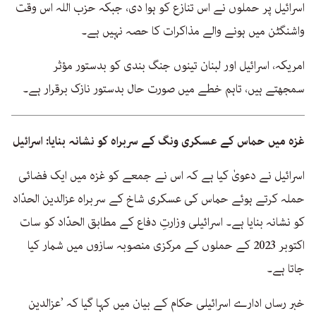
اسرائیل پر حملوں نے اس تنازع کو ہوا دی، جبکہ حزب اللہ اس وقت
واشنگٹن میں ہونے والے مذاکرات کا حصہ نہیں ہے۔
امریکہ، اسرائیل اور لبنان تینوں جنگ بندی کو بدستور مؤثر
سمجھتے ہیں، تاہم خطے میں صورت حال بدستور نازک برقرار ہے۔
غزہ میں حماس کے عسکری ونگ کے سربراہ کو نشانہ بنایا: اسرائیل
اسرائیل نے دعویٰ کیا ہے کہ اس نے جمعے کو غزہ میں ایک فضائی
حملہ کرتے ہوئے حماس کی عسکری شاخ کے سربراہ عزالدین الحدّاد
کو نشانہ بنایا ہے۔ اسرائیلی وزارتِ دفاع کے مطابق الحدّاد کو سات
اکتوبر 2023 کے حملوں کے مرکزی منصوبہ سازوں میں شمار کیا
جاتا ہے۔
خبر رساں ادارے اسرائیلی حکام کے بیان میں کہا گیا کہ ’عزالدین