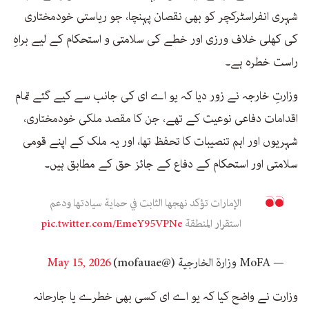
شہری انفراسٹرکچر کو بھی نقصان پہنچا، جو ریاستی خودمختاری
کی کھلی خلاف ورزی اور خطے کی سلامتی و استحکام کے لیے براہِ
راست خطرہ ہے۔
وزارتِ خارجہ نے زور دیا کہ یو اے ای کی جانب سے کیے گئے تمام
اقدامات دفاعی نوعیت کے تھے، جن کا مقصد ملکی خودمختاری،
شہریوں اور اہم تنصیبات کا تحفظ تھا، اور یہ ملک کے اپنے قومی
سلامتی اور استحکام کے دفاع کے جائز حق کے مطابق ہیں۔
الإمارات تؤكد نهجها الثابت في حماية سيادتها ودعم
استقرار المنطقة
pic.twitter.com/EmeY95VPNe
— MoFA وزارة الخارجية (@mofauae)
May 15, 2026
وزارت نے واضح کیا کہ یو اے ای کسی بھی خطرے یا جارحانہ