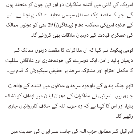
امریکہ کی ثالثی میں آئندہ مذاکرات دو اور تین جون کو منعقد ہوں
گے، جن کا مقصد ایک مستقل سیاسی معاہدے تک پہنچنا ہے۔ اس
کے علاوہ امریکی محکمہ دفاع (پینٹاگون) 29 مئی کو دونوں ممالک
کی عسکری قیادت کے درمیان ملاقات بھی کروائے گا۔
ٹومی پیگوٹ نے کہا کہ ان مذاکرات کا مقصد دونوں ممالک کے
درمیان پائیدار امن، ایک دوسرے کی خودمختاری اور علاقائی سالمیت
کا مکمل احترام، اور مشترکہ سرحد پر حقیقی سیکیورٹی کا قیام ہے۔
تاہم جنگ بندی کے باوجود سرحدی علاقوں میں تشدد کے واقعات
جاری ہیں۔ اسرائیل نے مذاکرات کے دوران لبنان میں اہداف کو نشانہ
بنایا، اور اس کا کہنا ہے کہ وہ حزب اللہ کے خلاف کارروائیاں جاری
رکھے گا۔
اسرائیل کے مطابق حزب اللہ کی جانب سے ایران کی حمایت میں