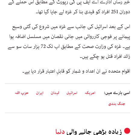
خبر رساں ادارے اے ایف پی کی رپورٹ کے مطابق اس حملے کے
دوران 251 افراد کو قیدی بنا کر غزہ لے جایا گیا تھا۔
اس کے بعد اسرائیل کی جانب سے غزہ میں شروع کی گئی وسیع
پیمانے پر فوجی کارروائی میں جانی نقصان میں مسلسل اضافہ ہوا
ہے۔ غزہ کی وزارت صحت کے مطابق اب تک 72 ہزار سات سو سے
زائد افراد قتل ہو چکے ہیں۔
اقوام متحدہ نے ان اعداد و شمار کو قابلِ اعتبار قرار دیا ہے۔
اسی بارے میں:
امریکہ
اسرائیل
لبنان
ایران
حزب اللہ
جنگ بندی
زیادہ پڑھی جانے والی
دنیا