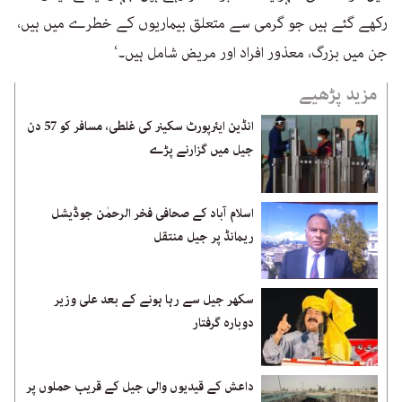
رکھے گئے ہیں جو گرمی سے متعلق بیماریوں کے خطرے میں ہیں،
جن میں بزرگ، معذور افراد اور مریض شامل ہیں۔‘
مزید پڑھیے
انڈین ایئرپورٹ سکینر کی غلطی، مسافر کو 57 دن
جیل میں گزارنے پڑے
اسلام آباد کے صحافی فخر الرحمٰن جوڈیشل
ریمانڈ پر جیل منتقل
سکھر جیل سے رہا ہونے کے بعد علی وزیر
دوبارہ گرفتار
داعش کے قیدیوں والی جیل کے قریب حملوں پر