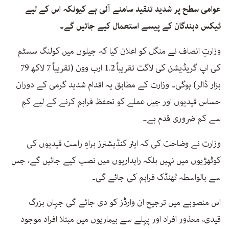
عوامی سطح پر شدید تنقید سامنے آئی ہے کیونکہ اس کے لیے
ٹیکس دہندگان کے پیسے استعمال کیے جائیں گے۔
وزارتِ انصاف نے منگل کو اعلان کیا کہ جیلوں میں کولنگ سسٹم
کی اپ گریڈیشن کی لاگت تقریباً 1.2 ارب وون (تقریباً 7 لاکھ 79
ہزار ڈالر) ہوگی۔ وزارت کے مطابق یہ اقدام شدید گرمی کے دوران
حساس قیدیوں اور جیل عملے کو تحفظ فراہم کرنے کے لیے کم
سے کم ضروری قدم ہے۔
وزارت نے وضاحت کی کہ ایئر کنڈیشنرز براہِ راست قیدیوں کی
کوٹھڑیوں میں نہیں بلکہ راہداریوں میں نصب کیے جائیں گے، جس
سے بالواسطہ ٹھنڈک فراہم کی جائے گی۔
اس منصوبے میں ترجیح ان وارڈز کو دی جائے گی جہاں بزرگ
قیدی، معذور افراد اور پہلے سے بیماریوں میں مبتلا افراد موجود