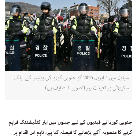
سیئول میں 4 اپریل 2025 کو جنوبی کوریا کی پولیس کے اہلکار
سکیورٹی پر تعینات ہیں(تصویر: اے ایف پی)
جنوبی کوریا نے قیدیوں کے لیے جیلوں میں ایئر کنڈیشننگ فراہم
کرنے کا منصوبہ آگے بڑھانے کا فیصلہ کیا ہے، تاہم اس اقدام پر