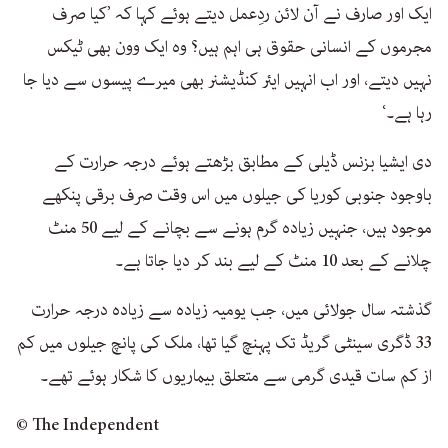
ایک اور صارف نے آن لائن ردِعمل دیتے ہوئے کہا کہ ’کیا صرف
مجرموں کے انسانی حقوق ہی اہم ہیں؟ وہ ایک وون بھی ٹیکس
نہیں دیتے، اور اب انہیں ایئر کنڈیشنر بھی میرے پیسوں سے دیا جا
رہا ہے۔‘
دی ایشیا بزنس ڈیلی کے مطابق بڑھتے ہوئے درجہ حرارت کے
باوجود جنوبی کوریا کی جیلوں میں اس وقت صرف برقی پنکھے
موجود ہیں، جنہیں زیادہ گرم ہونے سے بچانے کے لیے 50 منٹ
چلانے کے بعد 10 منٹ کے لیے بند کر دیا جاتا ہے۔
گذشتہ سال جولائی میں، جب یومیہ زیادہ سے زیادہ درجہ حرارت
33 ڈگری سینٹی گریڈ تک پہنچ گیا تھا، ملک کی پانچ جیلوں میں کم
از کم سات قیدی گرمی سے متعلق بیماریوں کا شکار ہوئے تھے۔
© The Independent