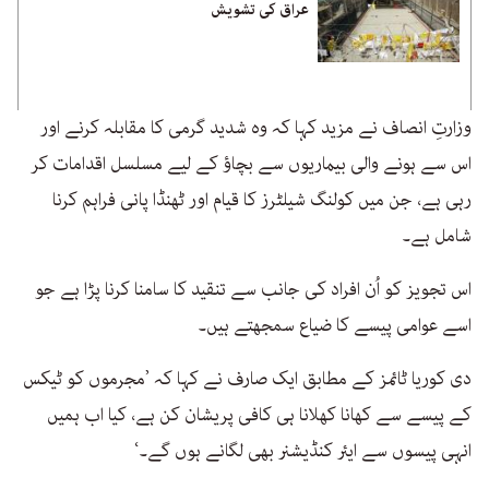
عراق کی تشویش
وزارتِ انصاف نے مزید کہا کہ وہ شدید گرمی کا مقابلہ کرنے اور
اس سے ہونے والی بیماریوں سے بچاؤ کے لیے مسلسل اقدامات کر
رہی ہے، جن میں کولنگ شیلٹرز کا قیام اور ٹھنڈا پانی فراہم کرنا
شامل ہے۔
اس تجویز کو اُن افراد کی جانب سے تنقید کا سامنا کرنا پڑا ہے جو
اسے عوامی پیسے کا ضیاع سمجھتے ہیں۔
دی کوریا ٹائمز کے مطابق ایک صارف نے کہا کہ ’مجرموں کو ٹیکس
کے پیسے سے کھانا کھلانا ہی کافی پریشان کن ہے، کیا اب ہمیں
انہی پیسوں سے ایئر کنڈیشنر بھی لگانے ہوں گے۔‘