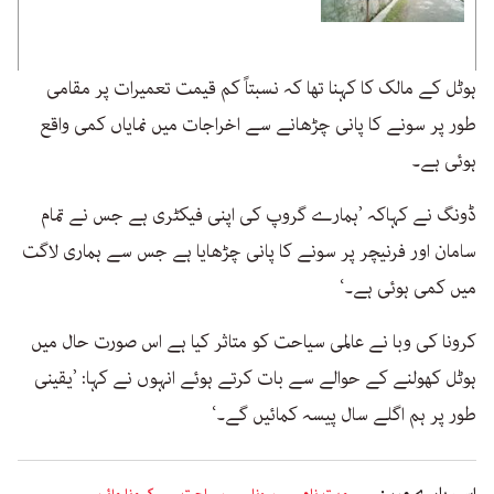
ہوٹل کے مالک کا کہنا تھا کہ نسبتاً کم قیمت تعمیرات پر مقامی
طور پر سونے کا پانی چڑھانے سے اخراجات میں نمایاں کمی واقع
ہوئی ہے۔
ڈونگ نے کہاکہ ’ہمارے گروپ کی اپنی فیکٹری ہے جس نے تمام
سامان اور فرنیچر پر سونے کا پانی چڑھایا ہے جس سے ہماری لاگت
میں کمی ہوئی ہے۔‘
کرونا کی وبا نے عالمی سیاحت کو متاثر کیا ہے اس صورت حال میں
ہوٹل کھولنے کے حوالے سے بات کرتے ہوئے انہوں نے کہا: ’یقینی
طور پر ہم اگلے سال پیسہ کمائیں گے۔‘
اسی بارے میں: