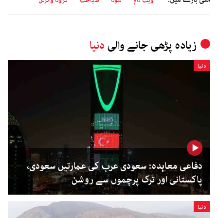
ویت نام
سونا
سیاحت
کرونا وائرس
زیادہ پڑھی جانے والی
دنیا
دنیا
دفاعی معاہدہ: سعودی عرب کی عمارتیں سعودی،
پاکستانی اور ترک پرچموں سے روشن
دنیا