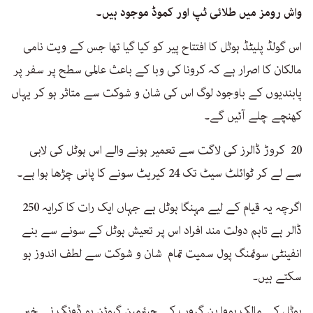
واش رومز میں طلائی ٹپ اور کموڈ موجود ہیں۔
اس گولڈ پلیٹڈ ہوٹل کا افتتاح پیر کو کیا گیا تھا جس کے ویت نامی
مالکان کا اصرار ہے کہ کرونا کی وبا کے باعث عالمی سطح پر سفر پر
پابندیوں کے باوجود لوگ اس کی شان و شوکت سے متاثر ہو کر یہاں
کھنچے چلے آئیں گے۔
20 کروڑ ڈالرز کی لاگت سے تعمیر ہونے والے اس ہوٹل کی لابی
سے لے کر ٹوائلٹ سیٹ تک 24 کیریٹ سونے کا پانی چڑھا ہوا ہے۔
اگرچہ یہ قیام کے لیے مہنگا ہوٹل ہے جہاں ایک رات کا کرایہ 250
ڈالر ہے تاہم دولت مند افراد اس پر تعیش ہوٹل کے سونے سے بنے
انفینٹی سوئمنگ پول سمیت تمام شان و شوکت سے لطف اندوز ہو
سکتے ہیں۔
ہوٹل کے مالک ہووا بِن گروپ کے چیئرمین گیوئن ہو ڈونگ نے خبر