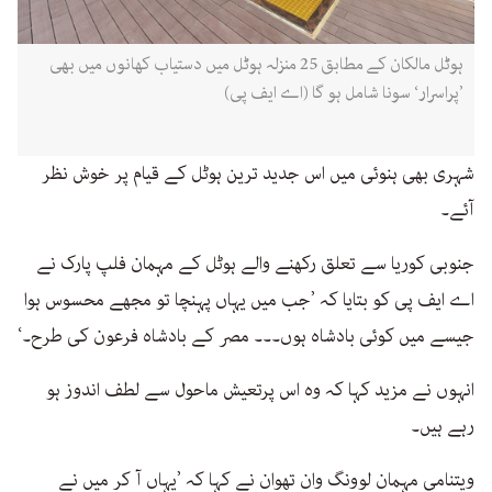
ہوٹل مالکان کے مطابق 25 منزلہ ہوٹل میں دستیاب کھانوں میں بھی
’پراسرار‘ سونا شامل ہو گا (اے ایف پی)
شہری بھی ہنوئی میں اس جدید ترین ہوٹل کے قیام پر خوش نظر
آئے۔
جنوبی کوریا سے تعلق رکھنے والے ہوٹل کے مہمان فلپ پارک نے
اے ایف پی کو بتایا کہ ’جب میں یہاں پہنچا تو مجھے محسوس ہوا
جیسے میں کوئی بادشاہ ہوں۔۔۔ مصر کے بادشاہ فرعون کی طرح۔‘
انہوں نے مزید کہا کہ وہ اس پرتعیش ماحول سے لطف اندوز ہو
رہے ہیں۔
ویتنامی مہمان لوونگ وان تھوان نے کہا کہ ’یہاں آ کر میں نے