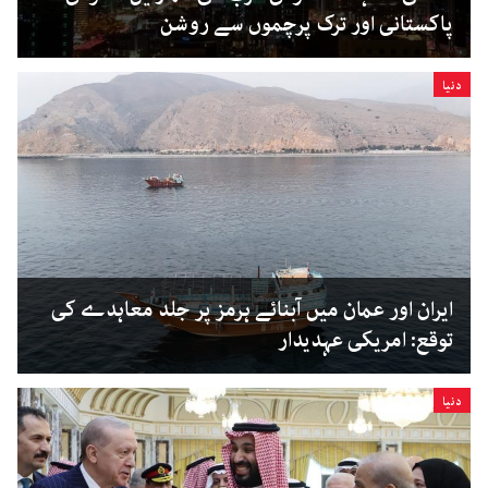
پاکستانی اور ترک پرچموں سے روشن
دنیا
ایران اور عمان میں آبنائے ہرمز پر جلد معاہدے کی
توقع: امریکی عہدیدار
دنیا