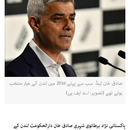
صادق خان لینڈ سب سے پہلے 2016 میں لندن کے میئر منتخب
ہوئے تھے (تصویر: اے ایف پی)
پاکستانی نژاد برطانوی شہری صادق خان دارالحکومت لندن کے