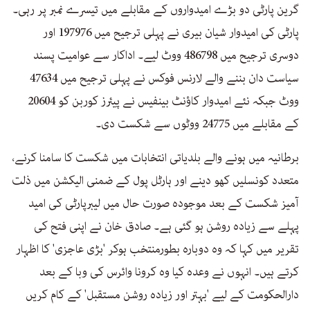
گرین پارٹی دو بڑے امیدواروں کے مقابلے میں تیسرے نمبر پر رہی۔
پارٹی کی امیدوار شیان بیری نے پہلی ترجیح میں 197976 اور
دوسری ترجیح میں 486798 ووٹ لیے۔ اداکار سے عوامیت پسند
سیاست دان بننے والے لارنس فوکس نے پہلی ترجیح میں 47634
ووٹ جبکہ نئے امیدوار کاؤنٹ بینفیس نے پیئرز کوربن کو 20604
کے مقابلے میں 24775 ووٹوں سے شکست دی۔
برطانیہ میں ہونے والے بلدیاتی انتخابات میں شکست کا سامنا کرنے،
متعدد کونسلیں کھو دینے اور ہارٹل پول کے ضمنی الیکشن میں ذلت
آمیز شکست کے بعد موجودہ صورت حال میں لیبرپارٹی کی امید
پہلے سے زیادہ روشن ہو گئی ہے۔ صادق خان نے اپنی فتح کی
تقریر میں کہا کہ وہ دوبارہ بطورمنتخب ہوکر 'بڑی عاجزی' کا اظہار
کرتے ہیں۔ انہوں نے وعدہ کیا وہ کرونا وائرس کی وبا کے بعد
دارالحکومت کے لیے 'بہتر اور زیادہ روشن مستقبل' کے کام کریں