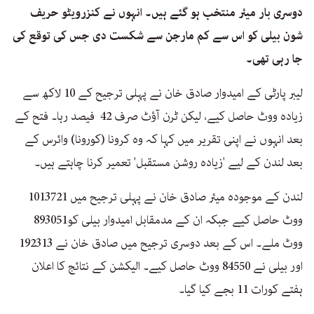
دوسری بار میئر منتخب ہو گئے ہیں۔ انہوں نے کنزرویٹو حریف
شون بیلی کو اس سے کم مارجن سے شکست دی جس کی توقع کی
جا رہی تھی۔
لیبر پارٹی کے امیدوار صادق خان نے پہلی ترجیح کے 10 لاکھ سے
زیادہ ووٹ حاصل کیے، لیکن ٹرن آؤٹ صرف 42 فیصد رہا۔ فتح کے
بعد انہوں نے اپنی تقریر میں کہا کہ وہ کرونا (کورونا) وائرس کے
بعد لندن کے لیے 'زیادہ روشن مستقبل' تعمیر کرنا چاہتے ہیں۔
لندن کے موجودہ میئر صادق خان نے پہلی ترجیح میں 1013721
ووٹ حاصل کیے جبکہ ان کے مدمقابل امیدوار بیلی کو893051
ووٹ ملے۔ اس کے بعد دوسری ترجیح میں صادق خان نے 192313
اور بیلی نے 84550 ووٹ حاصل کیے۔ الیکشن کے نتائج کا اعلان
ہفتے کورات 11 بجے کیا گیا۔