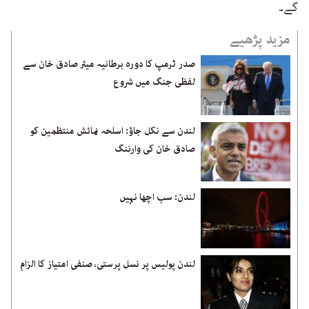
گے۔
مزید پڑھیے
صدر ٹرمپ کا دورہ برطانیہ میئر صادق خان سے
لفظی جنگ میں شروع
لندن سے نکل جاؤ: اسلحہ نمائش منتظمین کو
صادق خان کی وارننگ
لندن: سب اچھا نہیں
لندن پولیس پر نسل پرستی، صنفی امتیاز کا الزام