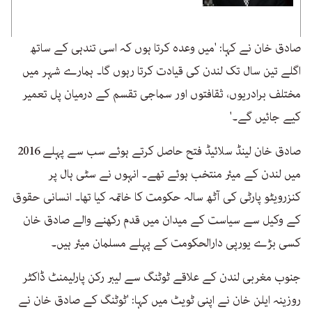
صادق خان نے کہا: 'میں وعدہ کرتا ہوں کہ اسی تندہی کے ساتھ
اگلے تین سال تک لندن کی قیادت کرتا رہوں گا۔ ہمارے شہر میں
مختلف برادریوں، ثقافتوں اور سماجی تقسم کے درمیان پل تعمیر
کیے جائیں گے۔'
صادق خان لینڈ سلائیڈ فتح حاصل کرتے ہوئے سب سے پہلے 2016
میں لندن کے میئر منتخب ہوئے تھے۔ انہوں نے سٹی ہال پر
کنزرویٹو پارٹی کی آٹھ سالہ حکومت کا خاتمہ کیا تھا۔ انسانی حقوق
کے وکیل سے سیاست کے میدان میں قدم رکھنے والے صادق خان
کسی بڑے یورپی دارالحکومت کے پہلے مسلمان میئر ہیں۔
جنوب مغربی لندن کے علاقے ٹوٹنگ سے لیبر رکن پارلیمنٹ ڈاکٹر
روزینہ ایلن خان نے اپنی ٹویٹ میں کہا: 'ٹوٹنگ کے صادق خان نے