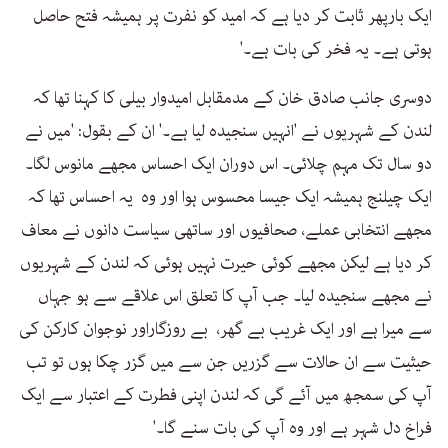
ایک بارپھر ثابت کر دیا ہے کہ امید کو نفرت پر ہمیشہ فتح حاصل
ہوتی ہے۔ یہ فخر کی بات ہے۔'
دوسری جانب صادق خان کے مدمقابل امیدوار بیلی کا کہنا تھا کہ
لندن کے شہریوں نے 'انہیں سنجیدہ لیا ہے۔' ان کے بقول: 'میں نے
دو سال تک مہم چلائی۔ اس دوران ایک احساس مجھے مانوس لگا۔
ایک چیلنج ہمیشہ ایک جیسا محسوس ہوا اور وہ یہ احساس تھا کہ
مجھے انتخابی عملے، صحافیوں اور ساتھی سیاست دانوں نے معاف
کر دیا ہے لیکن مجھے کوئی حیرت نہیں ہوئی کہ لندن کے شہریوں
نے مجھے سنجیدہ لیا۔ جب آپ کا تعلق اس علاقے سے ہو جہاں
سے میرا ہے اور ایک غریب بے گھر، بے روزگاراور نوجوان کارکن کی
حیثیت سے ان حالات سے گزریں جن سے میں گزر چکا ہوں تو تب
آپ کی سمجھ میں آئے گی کہ لندن اپنی فطرت کے اعتبار سے ایک
فراخ دل شہر ہے اور وہ آپ کی بات سنے گا۔'