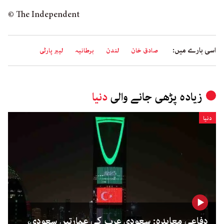
© The Independent
اسی بارے میں:
صادق خان
لندن
برطانیہ
لیبر پارٹی
زیادہ پڑھی جانے والی
دنیا
دنیا
دفاعی معاہدہ: سعودی عرب کی عمارتیں سعودی،