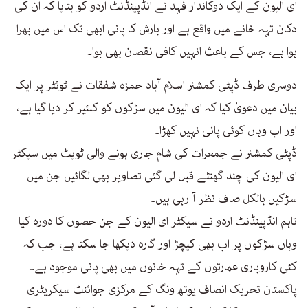
ای الیون کے ایک دوکاندار فہد نے انڈپینڈنٹ اردو کو بتایا کہ ان کی
دکان تہہ خانے میں واقع ہے اور بارش کا پانی ابھی تک اس میں بھرا
ہوا ہے، جس کے باعث انہیں کافی نقصان بھی ہوا۔
دوسری طرف ڈپٹی کمشنر اسلام آباد حمزہ شفقات نے ٹوئٹر پر ایک
بیان میں دعویٰ کیا کہ ای الیون میں سڑکوں کو کلئیر کر دیا گیا ہے،
اور اب وہاں کوئی پانی نہیں کھڑا۔
ڈپٹی کمشنر نے جمعرات کی شام جاری ہونے والی ٹویٹ میں سیکٹر
ای الیون کی چند گھنٹے قبل لی گئی تصاویر بھی لگائیں جن میں
سڑکیں بالکل صاف نظر آ رہی ہیں۔
تاہم انڈپینڈنٹ اردو نے سیکٹر ای الیون کے جن حصوں کا دورہ کیا
وہاں سڑکوں پر اب بھی کیچڑ اور گارہ دیکھا جا سکتا ہے، جب کہ
کئی کاروباری عمارتوں کے تہہ خانوں میں بھی پانی موجود ہے۔
پاکستان تحریک انصاف یوتھ ونگ کے مرکزی جوائنٹ سیکریٹری