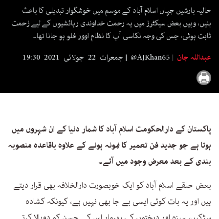
seconds
حالیہ بارشیں جہاں اسلام آباد کے موسم میں خوشگوار تبدیلی کا باعث
بنیں، وہیں بعض سیکٹرز میں یہ رحمت خداوندی رہائشیوں کے لیے زحمت
ثابت ہوئی، جس کی وجہ نکاسی آب کا نظام اوور فلو ہو جانا تھا۔
عبداللہ جان
@AJKhan65
جمعرات 22 جولائی 2021 19:30
پاکستان کے دارالحکومت اسلام آباد کا شمار دنیا کے ان شہروں میں
ہوتا ہے جو جدید فن تعمیر کا نمونہ ہونے کے علاوہ باقاعدہ منصوبہ
بندی کے بعد معرض وجود میں آئے۔
بعض حلقے اسلام آباد کو ایک خوبصورت دارالخلافہ بھی قرار دیتے
ہیں اور یہ بات کوئی ایسی بے جا بھی نہیں ہے، کیونکہ کشادہ
سڑکیں، سبزہ اور درختوں کی بھرمار اس کے حسن کو دوبالا کرتے