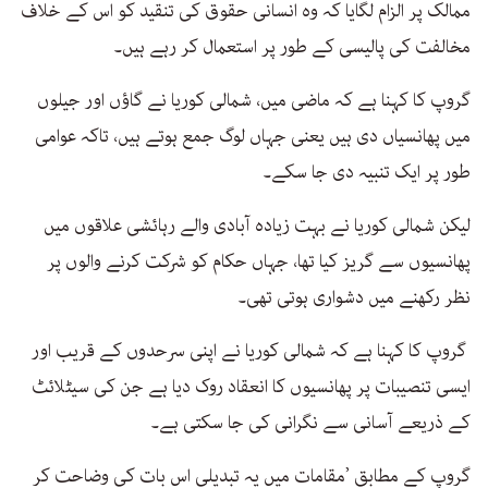
ممالک پر الزام لگایا کہ وہ انسانی حقوق کی تنقید کو اس کے خلاف
مخالفت کی پالیسی کے طور پر استعمال کر رہے ہیں۔
گروپ کا کہنا ہے کہ ماضی میں، شمالی کوریا نے گاؤں اور جیلوں
میں پھانسیاں دی ہیں یعنی جہاں لوگ جمع ہوتے ہیں، تاکہ عوامی
طور پر ایک تنبیہ دی جا سکے۔
لیکن شمالی کوریا نے بہت زیادہ آبادی والے رہائشی علاقوں میں
پھانسیوں سے گریز کیا تھا، جہاں حکام کو شرکت کرنے والوں پر
نظر رکھنے میں دشواری ہوتی تھی۔
گروپ کا کہنا ہے کہ شمالی کوریا نے اپنی سرحدوں کے قریب اور
ایسی تنصیبات پر پھانسیوں کا انعقاد روک دیا ہے جن کی سیٹلائٹ
کے ذریعے آسانی سے نگرانی کی جا سکتی ہے۔
گروپ کے مطابق ’مقامات میں یہ تبدیلی اس بات کی وضاحت کر