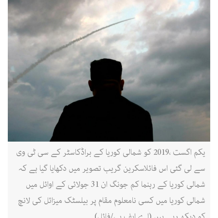
یکم اگست ،2019 کو شمالی کوریا کے براڈکاسٹر کے سی ٹی وی
سے لی گئی اس فائلاسکرین گریب تصویر میں دکھایا گیا ہے کہ
شمالی کوریا کے رہنما کم جونگ ان 31 جولائی کے اوائل میں
شمالی کوریا میں کسی نامعلوم مقام پر بیلسٹک میزائل کی لانچ
کو دیکھ رہے ہیں (اے ایف پی/فائل)