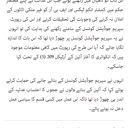
اس بات کو دھیان میں رکھتے ہوئے جب اس عدالت نے اپنے مختصر
حکم میں کمشنر انکم ٹیکس اور ایف بی آر کو غیر ملکی اثاثوں کے
اعلان نہ کرنے کی وجوہات کی تحقیقات کرنے اور اس کی رپورٹ
سپریم جوڈیشل کونسل کے سامنے رکھنے کی ہدایت کی تو انہوں
نے یہ سپریم جوڈیشل کونسل پر چھوڑ دیا تھا کہ اس بات کا اندازہ
لگایا جائے کہ آیا اس طرح کی رپورٹ میں کافی معلومات موجود
ہیں کہ انکوائری کا آغاز آئین کے آرٹیکل 209 (5) کے تحت کیا
جاسکے۔
انہوں نے سپریم جوڈیشل کونسل کے بنائے جانے کی حمایت کرتے
ہوئے کہا کہ آئین کے بنانے والوں نے ججوں کا احتساب عدلیہ کے
اندر ہی چھوڑ دیا تھا تاکہ اس عمل میں کسی قسم کا سیاسی عمل
دخل نہ ہونے پائے۔