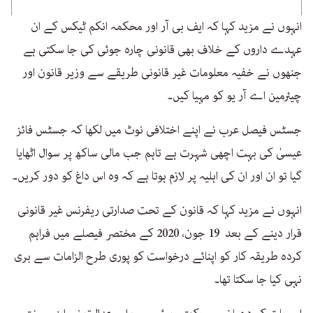
انہوں نے مزید کہا کہ ایف بی آر اور محکمہ انکم ٹیکس کے ان
عہدے داروں کے خلاف بھی قانونی چارہ جوئی کی جا سکتی ہے
جنھوں نے خفیہ معلومات غیر قانونی طریقے سے وزیر قانون اور
چیئرمین اے آر یو کو مہیا کیں۔
جسٹس فیصل عرب نے اپنے اختلافی نوٹ میں لکھا کہ جسٹس فائز
عیسیٰ کی بہت اچھی شہرت ہے تاہم جب مالی ساکھ پر سوال اٹھایا
گیا تو ان اور ان کی اہلیہ پر لازم ہوتا ہے کہ وہ اس داغ کو دور کریں۔
انہوں نے مزید کہا کہ قانون کے تحت صدارتی ریفرنس غیر قانونی
قرار دینے کے بعد 19 جون، 2020 کے مختصر فیصلے میں فراہم
کردہ طریقہ کار کو اپنائے درخواست کو پوری طرح الزامات سے بری
نہی کیا جا سکتا تھا۔