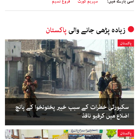
اسی بارے میں:
سپریم کورٹ
فروغ نسیم
زیادہ پڑھی جانے والی
پاکستان
پاکستان
سکیورٹی خطرات کے سبب خیبر پختونخوا کے پانچ
اضلاع میں کرفیو نافذ
پاکستان