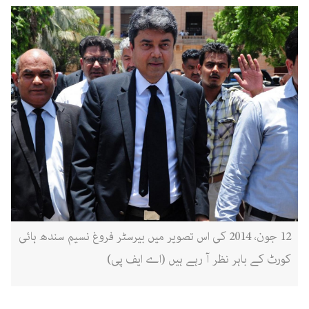
12 جون، 2014 کی اس تصویر میں بیرسٹر فروغ نسیم سندھ ہائی
کورٹ کے باہر نظر آ رہے ہیں (اے ایف پی)