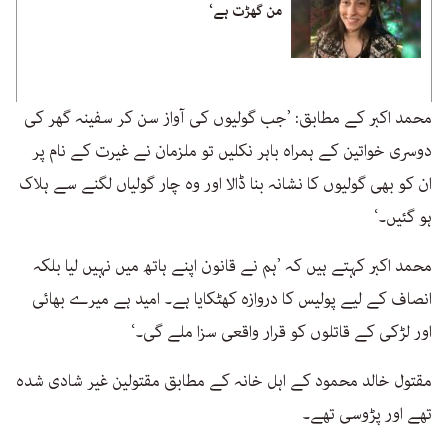
من گھڑت ہے‘
محمد اکبر کے مطابق: ’جب گولیوں کی آواز سن کر سفینہ گھر کی
دوسری خواتین کے ہمراہ باہر نکلیں تو ملزمان نے غیرت کے نام پر
ان کو بھی گولیوں کا نشانہ بنا ڈالا اور وہ چار گولیاں لگنے سے ہلاک
ہو گئیں۔‘
محمد اکبر کہتے ہیں کہ ’ہم نے قانون اپنے ہاتھ میں نہیں لیا بلکہ
انصاف کے لیے پولیس کا دروازہ کھٹکایا ہے۔ امید ہے میرے بھائی
اور لڑکی کے قاتلوں کو قرار واقعی سزا ملے گی۔‘
مقتول خالد محمود کے اہل خانہ کے مطابق مقتولین غیر شادی شدہ
تھے اور پڑوسی تھے۔