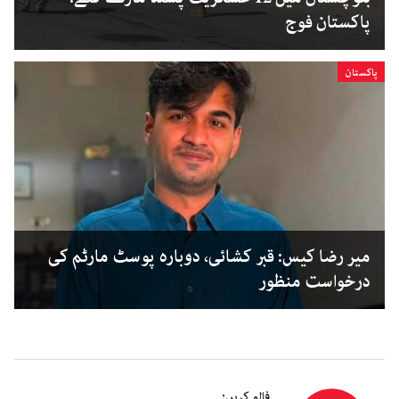
پاکستان فوج
پاکستان
میر رضا کیس: قبر کشائی، دوبارہ پوسٹ مارٹم کی
درخواست منظور
فالو کریں: