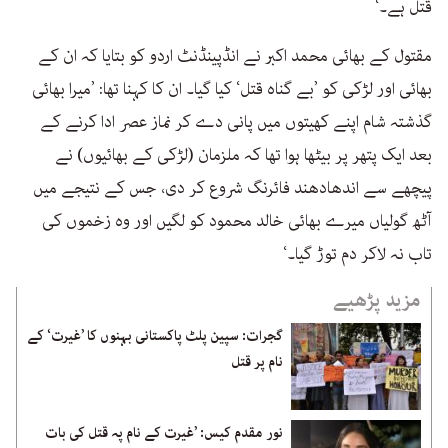
قتل ہے۔‘
مقتول کے بھائی محمد اکبر نے انڈپینڈنٹ اردو کو بتایا کہ ان کے
بھائی اور لڑکی کو ’بے گناہ قتل‘ کیا گیا۔ ان کا کہنا تھا: ’میرا بھائی
گذشتہ شام اپنے کھیتوں میں پانی دے کر نماز عصر ادا کرنے کے
بعد ایک پتھر پر بیٹھا ہوا تھا کہ ملزمان (لڑکی کے بھائیوں) نے
پیچھے سے اندھادھند فائرنگ شروع کر دی، جس کے نتیجے میں
آٹھ گولیاں میرے بھائی خالد محمود کو لگیں اور وہ زخموں کی
تاب نہ لاکر دم توڑ گیا۔‘
مزید پڑھیے
گجرات: سپین پلٹ پاکستانی بہنوں کا ’غیرت‘ کے
نام پر قتل
نور مقدم کیس: ’غیرت کے نام پہ قتل کی بات