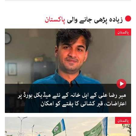
زیادہ پڑھی جانے والی
پاکستان
پاکستان
میر رضا علی کے اہل خانہ کے نئے میڈیکل بورڈ پر
اعتراضات، قبر کشائی کا ہفتے کو امکان
پاکستان