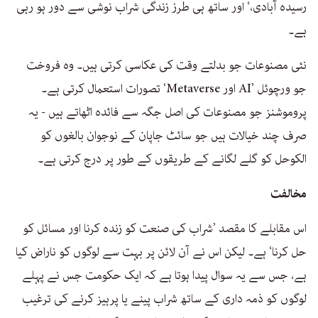
رسیدہ آبادی،‘ اور ساتھ ہی طرز زندگی شراب نوشی سے دور ہو رہی
ہے۔
نئی مصنوعات جو بدلتے وقت کی عکاسی کرتی ہیں۔ وہ فروخت
جو ورچوئل ’AI اور Metaverse‘ تصورات استعمال کرتی ہے۔
پروموشنز جو مصنوعات کی اصل جگہ سے فائدہ اٹھاتے ہیں - یہ
صرف چند خیالات ہیں جو سائٹ جاپان کے نوجوان بالغوں کو
الکوحل کو گلے لگانے کے طریقوں کے طور پر درج کرتی ہے۔
مخالفت
اس مقابلے کا مقصد ’شراب کی صنعت کو زندہ کرنا اور مسائل کو
حل کرنا‘ ہے۔ لیکن اس نے آن لائن پر بہت سے لوگوں کو ناراض کیا
ہے، جس سے یہ سوال پیدا ہوتا ہے کہ ایک حکومت جس نے پہلے
لوگوں کو ذمہ داری کے ساتھ شراب پینے یا پرہیز کرنے کی ترغیب