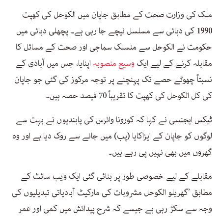
ملک کی وزارت صحت کے مطابق جاپان میں الکوحل کی کھپت
1990 کی دہائی سے مسلسل نیچے جا رہی ہے۔ پچھلی دہائی میں
حکومت نے الکوحل سے منسلک سماجی اور صحت کے مسائل کا
مقابلہ کرنے کے لیے ایک
وسیع منصوبہ
اپنایا، جس میں آبادی کے
نسبتاً چھوٹے حصے تک پہنچنے پر توجہ مرکوز کی گئی جو جاپان
کی کل الکوحل کی کھپت کا تقریباً 70 فیصد حصہ ہیں۔
ٹیکس ایجنسی نے کہا کہ کورونا وائرس کی پابندیوں نے بہت سے
لوگوں کو جاپان کے ایزاکایا (پب) میں جانے سے روک دیا ہے اور وہ
گھروں میں بھی نہیں پی رہے ہیں۔
مقابلے کے لیے خصوصی طور پر بنائی گئی ایک ویب سائٹ کے
مطابق ’گھریلو الکوحل مشروبات کی مارکیٹ آبادیاتی تبدیلیوں کی
وجہ سے سکڑ رہی ہے جیسے کہ شرح پیدائش میں کمی اور عمر