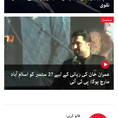
نقوی
سیاست
عمران خان کی رہائی کے لیے 27 ستمبر کو اسلام آباد
مارچ ہوگا: پی ٹی آئی
فالو کریں: