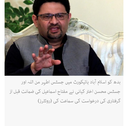
بدھ کو اسلام آباد ہائیکورٹ میں جسٹس اطہر من اللہ اور
جسٹس محسن اختر کیانی نے مفتاح اسماعیل کی ضمانت قبل از
گرفتاری کی درخواست کی سماعت کی (روئٹرز)