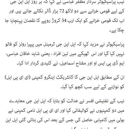
نیب پراسیکیوٹر سردار مظفر عباسی نے کہا کہ ہر روز ایل این جی
کے لیے قومی خزانے سے دو لاکھ 72 ہزار ڈالر نکالے جاتے ہیں اور
اب تک قومی خزانے کو ایک ارب 54 کروڑ روپے کا نقصان پہنچایا جا
چکا ہے۔
پراسیکیوٹر نے مزید کہا کہ ایل این جی ٹرمینل میں پیپرا رولز کو فالو
نہیں کیا گیا اور اس ٹھیکے میں تین افراد ، یعنی شاہد خاقان عباسی،
ایم ڈی پی ایس او اور مفتاح اسماعیل، نے کلیدی کردار ادا کیا۔
ان کے مطابق ایل این جی کا کانٹریکٹ اینگرو کمپنی (ای ای پی ایل)
کو نوازنے کے لیے سب کچھ کیا گیا۔
نیب کے تفتیشی افسر نے عدالت کو بتایا کہ ایل این جی معاہدے
میں دو کمپنیوں نے کوالیفائی کیا اور ای ای پی ایل نامی کمپنی نے
بولی میں کامیابی حاصل کی جس کے بعد اس کی بتائی گئی ایل این