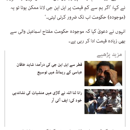
نے کہا: ’اگر ہم سے کم قیمت پر ایل این جی لانا ممکن ہوتا تو یہ
(موجودہ) حکومت اب تک ضرور کرتی لیتی۔‘
انہوں نے دعویٰ کیا کہ موجودہ حکومت مفتاح اسماعیل والی سے
بھی زیادہ قیمت ادا کر رہی ہے۔
مزید پڑھیے
قطر سے ایل این جی کی درآمد: شاہد خاقان
عباسی کے ریمانڈ میں توسیع
رانا ثنا اللہ نے گاڑی میں منشیات کی نشاندہی
خود کی: ایف آئی آر