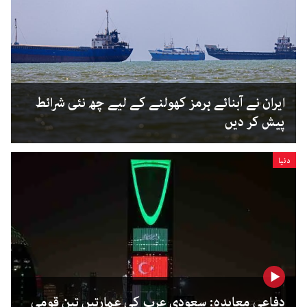
ایران نے آبنائے ہرمز کھولنے کے لیے چھ نئی شرائط
پیش کر دیں
دنیا
دفاعی معاہدہ: سعودی عرب کی عمارتیں تین قومی