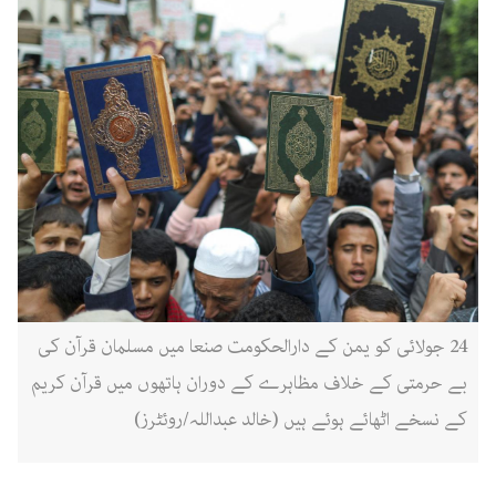
24 جولائی کو یمن کے دارالحکومت صنعا میں مسلمان قرآن کی
بے حرمتی کے خلاف مظاہرے کے دوران ہاتھوں میں قرآن کریم
کے نسخے اٹھائے ہوئے ہیں (خالد عبداللہ/روئٹرز)