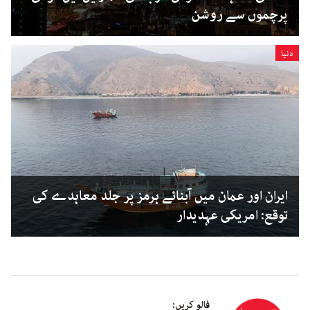
پرچموں سے روشن
دنیا
ایران اور عمان میں آبنائے ہرمز پر جلد معاہدے کی
توقع: امریکی عہدیدار
فالو کریں: