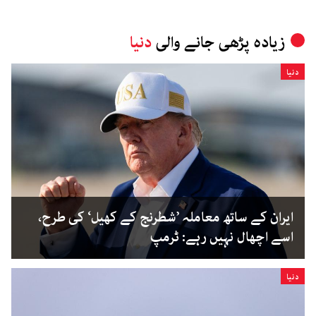
زیادہ پڑھی جانے والی
دنیا
دنیا
ایران کے ساتھ معاملہ ’شطرنج کے کھیل‘ کی طرح،
اسے اچھال نہیں رہے: ٹرمپ
دنیا