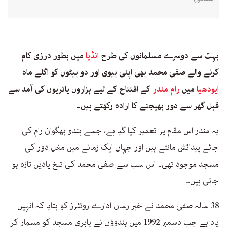
بہت سے دوسرے مسلمانوں کی طرح
انڈیا
میں بطور درزی کام
کرنے والے صفی محمد بھی اپنی بیوی اور دو بیٹوں کو اگلے ماہ
ایودھیا
میں
رام مندر
کے افتتاح کے لیے ہزاروں یاتریوں کی آمد سے
قبل گھر سے دور بھیجنے کا ارادہ رکھتے ہیں۔
یہ مندر اس مقام پر تعمیر کیا گیا ہے، جسے ہندو بھگوان رام کی
جائے پیدائش مانتے ہیں اور جہاں ایک زمانے میں مغل دور کی
مسجد موجود تھی۔ اس سب سے صفی محمد کی تلخ یادیں تازہ ہو
جاتی ہیں۔
38 سالہ صفی محمد نے خبر رساں ادارے روئٹرز کو بتایا کہ انہیں
یاد ہے جب دسمبر 1992 میں ہندوؤں نے بابری مسجد کو مسمار کر