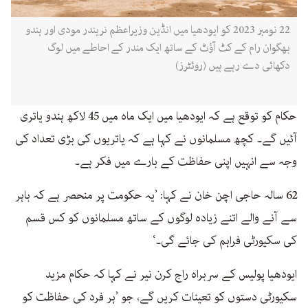
22 نومبر 2023 کو ایودھیا میں انڈین وزیراعظم نریندر مودی اور ہندو
بھگوان رام کے کٹ آؤٹ کے ساتھ ایک مندر کے احاطے میں لوگ
دکھائی دے رہے ہیں (روئٹرز)
حکام کو توقع ہے کہ ایودھیا میں ایک ماہ میں 45 لاکھ ہندو یاتری
آئیں گے۔ کچھ مسلمانوں نے کہا ہے کہ یاتریوں کی بڑی تعداد کی
وجہ سے انہیں اپنی حفاظت کے بارے میں فکر ہے۔
62 سالہ حاجی اچن خان نے کہا: ’یہ حکومت پر منحصر ہے کہ باہر
سے آنے والے اتنے زیادہ لوگوں کے ساتھ مسلمانوں کو کس قسم
کی سکیورٹی فراہم کی جائے گی۔‘
ایودھیا پولیس کے سربراہ راج کرن نیر نے کہا کہ حکام مزید
سکیورٹی دستوں کو تعینات کریں گے، جو ’ہر فرد کی حفاظت کو