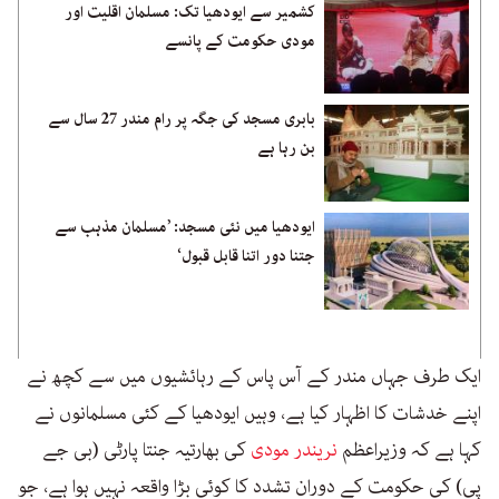
کشمیر سے ایودھیا تک: مسلمان اقلیت اور
مودی حکومت کے پانسے
بابری مسجد کی جگہ پر رام مندر 27 سال سے
بن رہا ہے
ایودھیا میں نئی مسجد: ’مسلمان مذہب سے
جتنا دور اتنا قابل قبول‘
ایک طرف جہاں مندر کے آس پاس کے رہائشیوں میں سے کچھ نے
اپنے خدشات کا اظہار کیا ہے، وہیں ایودھیا کے کئی مسلمانوں نے
کہا ہے کہ وزیراعظم
نریندر مودی
کی بھارتیہ جنتا پارٹی (بی جے
پی) کی حکومت کے دوران تشدد کا کوئی بڑا واقعہ نہیں ہوا ہے، جو