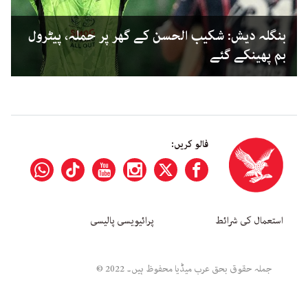
بنگلہ دیش: شکیب الحسن کے گھر پر حملہ، پیٹرول
بم پھینکے گئے
فالو کریں:
استعمال کی شرائط
پرائیویسی پالیسی
جملہ حقوق بحق عرب میڈیا محفوظ ہیں۔ 2022 ©