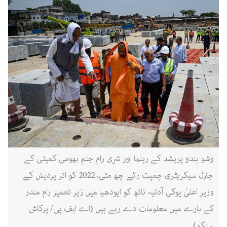
وشو ہندو پریشد کے رہنما اور شری رام جنم بھومی کمیٹی کے
جنرل سیکریٹری چمپت رائے چھ مئی، 2022 کو اتر پردیش کے
وزیر اعلیٰ یوگی آدتیہ ناتھ کو ایودھیا میں زیر تعمیر رام مندر
کے بارے میں معلومات دے رہے ہیں (اے ایف پی/ پرکاش
سنگھ)