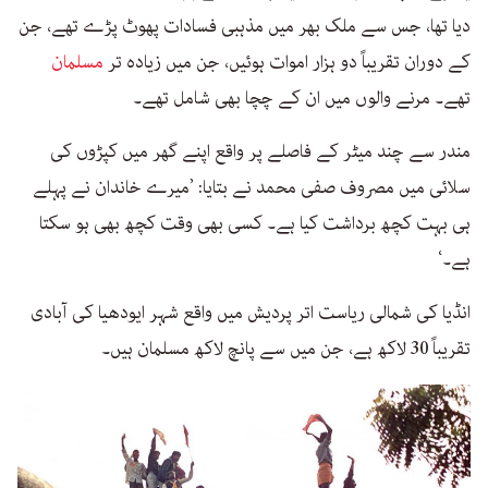
دیا تھا، جس سے ملک بھر میں مذہبی فسادات پھوٹ پڑے تھے، جن
کے دوران تقریباً دو ہزار اموات ہوئیں، جن میں زیادہ تر
مسلمان
تھے۔ مرنے والوں میں ان کے چچا بھی شامل تھے۔
مندر سے چند میٹر کے فاصلے پر واقع اپنے گھر میں کپڑوں کی
سلائی میں مصروف صفی محمد نے بتایا: ’میرے خاندان نے پہلے
ہی بہت کچھ برداشت کیا ہے۔ کسی بھی وقت کچھ بھی ہو سکتا
ہے۔‘
انڈیا کی شمالی ریاست اتر پردیش میں واقع شہر ایودھیا کی آبادی
تقریباً 30 لاکھ ہے، جن میں سے پانچ لاکھ مسلمان ہیں۔