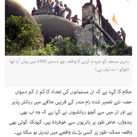
بابری مسجد کو منہدم کرنے کا واقعہ چھ دسمبر 1992 میں پیش آیا تھا
(فوٹو: اے ایف پی)
حکام کا کہنا ہے کہ ان مسلمانوں کی تعداد کا کم از کم دسواں
حصہ نئے تعمیر شدہ رام مندر کے قریبی علاقے میں رہائش پذیر
ہے اور ان میں سے کچھ رہائشیوں نے کہا ہے کہ وہ اب بھی
ہندوؤں، خاص طور پر یاتریوں سے خوفزدہ ہیں، کیونکہ کوئی بھی
واقعہ ممکنہ طور پر کسی بڑے واقعے میں تبدیل ہو سکتا ہے۔