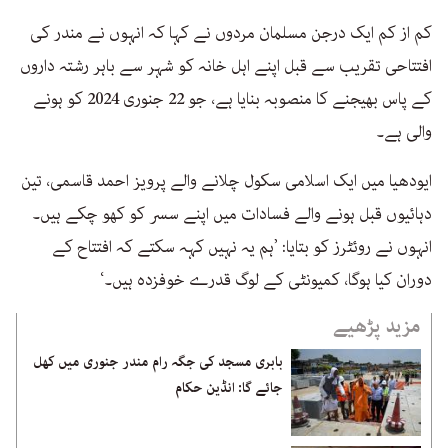
کم از کم ایک درجن مسلمان مردوں نے کہا کہ انہوں نے مندر کی
افتتاحی تقریب سے قبل اپنے اہل خانہ کو شہر سے باہر رشتہ داروں
کے پاس بھیجنے کا منصوبہ بنایا ہے، جو 22 جنوری 2024 کو ہونے
والی ہے۔
ایودھیا میں ایک اسلامی سکول چلانے والے پرویز احمد قاسمی، تین
دہائیوں قبل ہونے والے فسادات میں اپنے سسر کو کھو چکے ہیں۔
انہوں نے روئٹرز کو بتایا: ’ہم یہ نہیں کہہ سکتے کہ افتتاح کے
دوران کیا ہوگا، کمیونٹی کے لوگ قدرے خوفزدہ ہیں۔‘
مزید پڑھیے
بابری مسجد کی جگہ رام مندر جنوری میں کھل
جائے گا: انڈین حکام