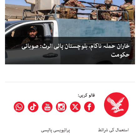
خاران حملہ ناکام، بلوچستان ہائی الرٹ: صوبائی
حکومت
فالو کریں:
استعمال کی شرائط
پرائیویسی پالیسی