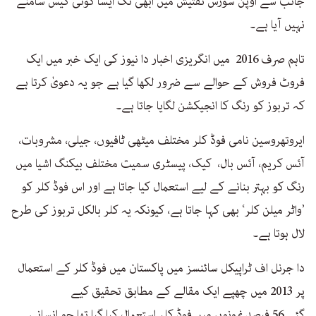
جانب سے اوپن سورس تفتیش میں ابھی تک ایسا کوئی کیس سامنے
نہیں آیا ہے۔
تاہم صرف 2016 میں انگریزی اخبار دا نیوز کی ایک خبر میں ایک
فروٹ فروش کے حوالے سے ضرور لکھا گیا ہے جو یہ دعویٰ کرتا ہے
کہ تربوز کو رنگ کا انجیکشن لگایا جاتا ہے۔
ایروتھروسین نامی فوڈ کلر مختلف میٹھی ٹافیوں، جیلی، مشروبات،
آئس کریم، آئس بال، کیک، پیسٹری سمیت مختلف بیکنگ اشیا میں
رنگ کو بہتر بنانے کے لیے استعمال کیا جاتا ہے اور اس فوڈ کلر کو
’واٹر میلن کلر‘ بھی کہا جاتا ہے، کیونکہ یہ کلر بالکل تربوز کی طرح
لال ہوتا ہے۔
دا جرنل اف ٹراپیکل سائنسز میں پاکستان میں فوڈ کلر کے استعمال
پر 2013 میں چھپے ایک مقالے کے مطابق تحقیق کیے
گئے 56 فیصد نمونوں میں فوڈ کلر استعمال کیا گیا تھا جو انسانی