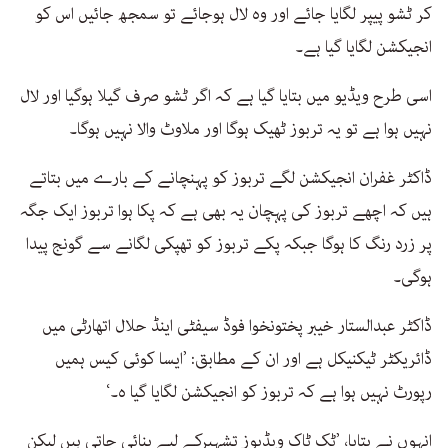
کر ٹشو پیپر لگایا جائے اور وہ لال ہوجائے تو سمجھ جائیں اس کو
انجیکشن لگایا گیا ہے۔
اسی طرح ویڈیو میں بتایا گیا ہے کہ اگر ٹشو صرف گیلا ہوگیا اور لال
نہیں ہوا ہے تو یہ تربوز ٹھیک ہوگا اور ملاوٹ والا نہیں ہوگا۔
ڈاکٹر غفران انجیکشن لگے تربوز کو پہنچانے کے بارے میں بتاتے
ہیں کہ اچھے تربوز کی پہچان یہ بھی ہے کہ پکا ہوا تربوز ایک جگہ
پر زرد رنگ کا ہوگا جبکہ پکے تربوز کو تھپکی لگانے سے گونج پیدا
ہوگی۔
ڈاکٹر عبدالستار خیبر پختونخوا فوڈ سیفٹی اینڈ حلال اتھارٹی میں
ڈائریکٹر ٹیکنیکل ہے اور ان کے مطابق: ’ایسا کوئی کیس ہمیں
رپورٹ نہیں ہوا ہے کہ تربوز کو انجیکشن لگایا گیا ہ۔‘
انہوں نے بتایا، ’ٹک ٹاک ویڈیوز تشہیرکے لیے بنائی جاتی ہیں لیکن