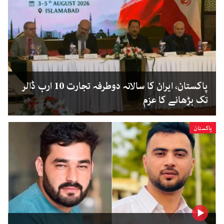
پاکستان، ایران کا سالانہ دوطرفہ تجارت 10 ارب ڈالر
تک بڑھانے کا عزم
پاکستان