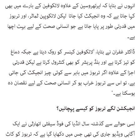
انہوں نے بتایا کہ ایرتھروسین کے علاوہ لائکوفین کے بارے میں بھی
کہا جاتا ہے کہ وہ انجیکٹ کیا جاتا لیکن لائکوپین ٹماٹر، اور تربوز
میں قدرتی طور پر پایا جاتا ہے جو انسانی صحت کے لیے بہت اچھا
ہے۔
ڈاکٹر غفران نے بتایا، ’لائکوفین کینسر کو روک دیتا ہے جبکہ دماغ
کو تیز کرتا ہے اور بلڈ پریشر کو بھی کنٹرول کرتا ہے لیکن قدرتی
اجزا کے علاوہ اگر تربوز میں باہر سے کوئی چیز انجیکٹ کی جاتی
ہے، تو اس سے تربوز خراب ہو کر انسانی صحت کے لیے نقصان دہ
ہوسکتا ہے۔‘
انجیکشن لگے تربوز کو کیسے پہچانیں؟
اسی حوالے سے گذشتہ سال انڈیا کی فوڈ سیفٹی اتھارٹی نے ایک
آگاہی ویڈیو جاری کی تھی جس میں دکھایا گیا ہے کہ تربوز کو کاٹ