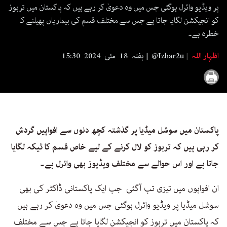
seconds
پر ویڈیو وائرل ہوگئی جس میں وہ دعویٰ کر رہے ہیں کہ پاکستان میں تربوز
کو انجیکشن لگایا جاتا ہے جس سے مختلف قسم کی بیماریاں پھیلنے کا
خطرہ ہے۔
اظہار اللہ
@Izhar2u
ہفتہ 18 مئی 2024 15:30
پاکستان میں سوشل میڈیا پر گذشتہ کچھ دنوں سے افواہیں گردش
کر رہی ہیں کہ تربوز کو لال کرنے کے لیے خاص قسم کا ٹیکہ لگایا
جاتا ہے اور اس حوالے سے مختلف ویڈیوز بھی وائرل ہے۔
ان افواہوں میں تیزی تب آگئی جب ایک پاکستانی ڈاکٹر کی بھی
سوشل میڈیا پر ویڈیو وائرل ہوگئی جس میں وہ دعویٰ کر رہے ہیں
کہ پاکستان میں تربوز کو انجیکشن لگایا جاتا ہے جس سے مختلف