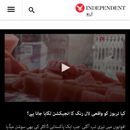
0
seconds
کیا تربوز کو واقعی لال رنگ کا انجیکشن لگایا جاتا ہے؟
of
4
minutes,
افواہوں میں تیزی تب آگئی جب ایک پاکستانی ڈاکٹر کی بھی سوشل میڈیا
51