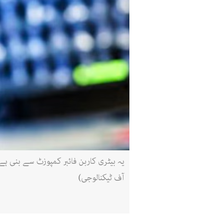
یہ بیٹری کاربن فائبر کمپوزٹ سے بنی ہے،
آف ٹیکنالوجی)