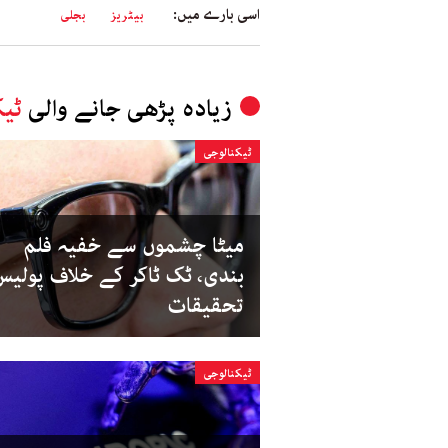
اسی بارے میں:
بیٹریز
بجلی
زیادہ پڑھی جانے والی
ٹیک
ٹیکنالوجی
میٹا چشموں سے خفیہ فلم
بندی، ٹک ٹاکر کے خلاف پولیس
تحقیقات
ٹیکنالوجی