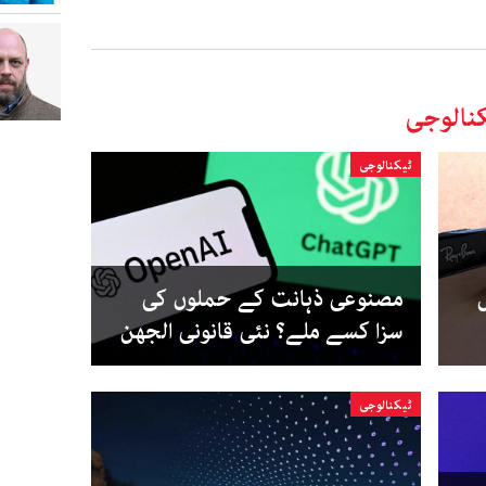
نالوجی
ٹیکنالوجی
مصنوعی ذہانت کے حملوں کی
سزا کسے ملے؟ نئی قانونی الجھن
ٹیکنالوجی