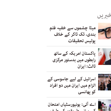
خبریں
میٹا چشموں سے خفیہ فلم
بندی، ٹک ٹاکر کے خلاف
پولیس تحقیقات
پاکستان امریکہ کے ساتھ
رابطوں میں بدستور مرکزی
ثالث: ایران
اسرائیل کے لیے جاسوسی کے
الزام میں ایران میں دو افراد
کو پھانسی
اے آئی: یونیورسٹیاں امتحان