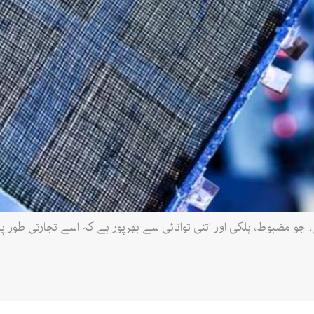
 جو مضبوط، ہلکی اور اتنی توانائی سے بھرپور ہے کہ اسے تجارتی طور پر