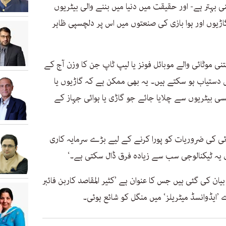
ی بہتر ہے- اور حقیقت میں دنیا میں بننے والی بیٹریوں
ڑیوں اور ہوا بازی کی صنعتوں میں اس پر دلچسپی ظاہر
ی موٹائی والے موبائل فونز یا لیپ ٹاپ جن کا وزن آج کے
دستیاب ہو سکتے ہیں۔ یہ بھی ممکن ہے کہ گاڑیوں یا
سی بیٹریوں سے چلایا جائے جو گاڑی یا ہوائی جہاز کے
ی کی ضروریات کو پورا کرنے کے لیے بڑے سرمایہ کاری
یہ ٹیکنالوجی سب سے زیادہ فرق ڈال سکتی ہے۔‘
ن کی گئی ہیں جس کا عنوان ہے ’کثیر المقاصد کاربن فائبر
ایڈوانسڈ میٹریلز‘ میں منگل کو شائع ہوئی۔