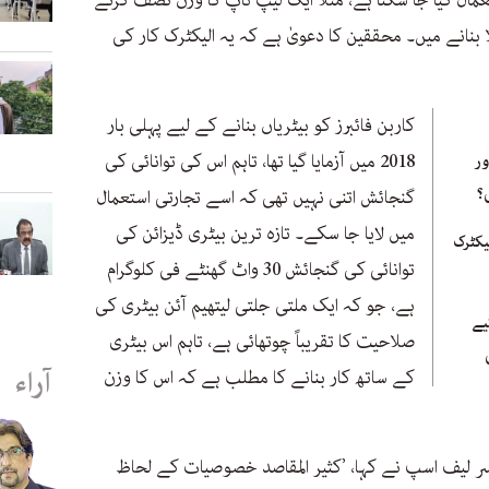
عمال کیا جا سکتا ہے، مثلاً ایک لیپ ٹاپ کا وزن نصف کرنے
 بنانے میں۔ محققین کا دعویٰ ہے کہ یہ الیکٹرک کار کی
کاربن فائبرز کو بیٹریاں بنانے کے لیے پہلی بار
2018 میں آزمایا گیا تھا، تاہم اس کی توانائی کی
اور
؟
گنجائش اتنی نہیں تھی کہ اسے تجارتی استعمال
میں لایا جا سکے۔ تازہ ترین بیٹری ڈیزائن کی
یکٹرک
توانائی کی گنجائش 30 واٹ گھنٹے فی کلوگرام
ہے، جو کہ ایک ملتی جلتی لیتھیم آئن بیٹری کی
یے
صلاحیت کا تقریباً چوتھائی ہے، تاہم اس بیٹری
آراء
کے ساتھ کار بنانے کا مطلب ہے کہ اس کا وزن
سر لیف اسپ نے کہا، ’کثیر المقاصد خصوصیات کے لحاظ