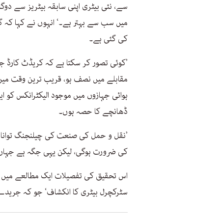
سے، نئی بیٹری اپنی سابقہ بیٹریز سے دوگن
میں سب سے بہتر ہے۔‘ انہوں نے کہا کہ گا
کی گئی ہے۔
’کوئی تصور کر سکتا ہے کہ کریڈٹ کارڈ جتن
مقابلے میں نصف ہو، قریب ترین وقت میں 
ہوائی جہازوں میں موجود الیکٹرانکس کو ای
ڈھانچے کا حصہ ہوں۔
’نقل و حمل کی صنعت کی چیلنجنگ توانائ
کی ضرورت ہوگی، لیکن یہی جگہ ہے جہاں 
اس تحقیق کی تفصیلات ایک مطالعے میں بیا
سٹرکچرل بیٹری کا انکشاف‘ جو کہ جریدے ’