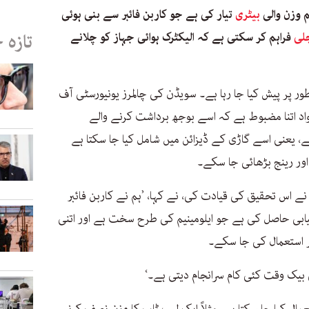
م وزن والی
بیٹری
تیار کی ہے جو کاربن فائبر سے بنی ہوئی
لی
فراہم کر سکتی ہے کہ الیکٹرک ہوائی جہاز کو چلانے
تازہ 
پر پیش کیا جا رہا ہے۔ سویڈن کی چالمرز یونیورسٹی آف
واد اتنا مضبوط ہے کہ اسے بوجھ برداشت کرنے والے
ے، یعنی اسے گاڑی کے ڈیزائن میں شامل کیا جا سکتا ہے
 اور رینج بڑھائی جا سکے۔
ے اس تحقیق کی قیادت کی، نے کہا، ’ہم نے کاربن فائبر
یابی حاصل کی ہے جو ایلومینیم کی طرح سخت ہے اور اتنی
ر استعمال کی جا سکے۔
بیک وقت کئی کام سرانجام دیتی ہے۔‘