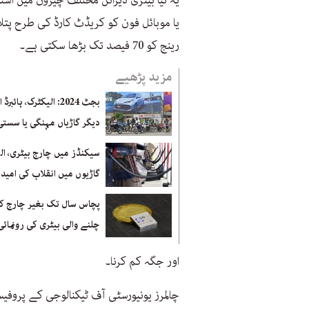
یہ نیا بیٹری ڈیزائن مختلف چیزوں میں است
یا موبائل فون کو کریڈٹ کارڈ کی طرح پتلا
رینج کو 70 فیصد تک بڑھا سکتی ہے۔
مزید پڑھیے
بجٹ 2024: الیکٹرک، ہائبرڈ 
دیگر گاڑیاں مہنگی یا سستی
سیکنڈز میں چارج بیٹری، ال
گاڑیوں میں انقلاب کی امید
پچاس سال تک بغیر چارج ک
چلنے والی بیٹری کی رونمائی
اور جگہ کم کرنا۔
چالمرز یونیورسٹی آف ٹیکنالوجی کے پروفی