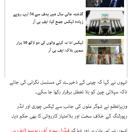
گذشتہ مالی سال میں ہدف سے 54 ارب روپے
زیادہ ٹیکس جمع کیا: ایف بی آر
ٹیکس ادا نہ کرنے والوں کی دو لاکھ 10 ہزار
سمیں بلاک: ایف بی آر
انہوں نے کہا کہ چینی کے ذخیرے کی مسلسل نگرانی کی جائے
تاکہ سپلائی چین کو بلا تعطل برقرار رکھا جا سکے۔
وزیراعظم نے شوگر ملوں کی جانب سے ٹیکس چوری اور انڈر
رپورٹنگ کے خلاف سخت اور بلاامتیاز کارروائی کا بھی حکم دیا۔
انہوں نے اس بات پر زور دیا کہ
فیڈرل بیورو آف ریوینیو (ایف بی