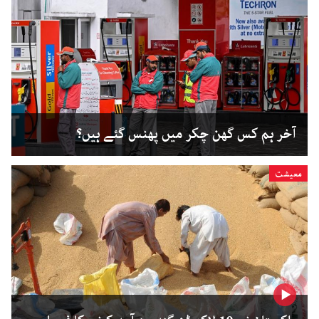
آخر ہم کس گھن چکر میں پھنس گئے ہیں؟
معیشت