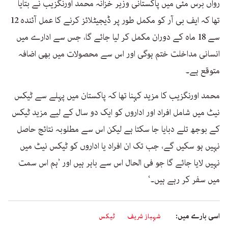
رواں برس مئی میں پاکستانی وزیر خزانہ محمد اورنگزیب نے بتایا
تھا کہ ایف بی آر کو مکمل طور پر ڈیجیٹلائز کرنے کا عمل آئندہ 12
سے 18 ماہ کے دوران مکمل کر لیا جائے گا، جس سے ادارے میں
انسانی مداخلت ختم ہوگی اور اس سے محصولات میں بھی اضافہ
متوقع ہے۔
محمد اورنگزیب کا مزید کہنا تھا کہ پاکستان میں پہلے سے ٹیکس
نیٹ میں شامل افراد اور اداروں کو ایک دو سال کے لیے مزید ٹیکس
کے بوجھ تلے دبایا جا سکتا ہے لیکن اس سے مطلوبہ نتائج حاصل
نہیں ہو سکیں گے، جب تک ان افراد یا اداروں کو ٹیکس نیٹ میں
نہیں لایا جائے گا جو فی الحال اس سے باہر ہیں اور ’ہم اس سمت
میں سفر کر رہے ہیں۔‘
اسی بارے میں:
شہباز شریف
ٹیکس