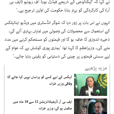
نے کہا کہ ’ٹیکنالوجی کے ذریعے فیڈرل بورڈ آف ریونیو (ایف بی
آر) کی کارکردگی کو بہتر بنانا حکومت کی اولین ترجیح ہے۔‘
انہوں نے اس بات پر زور دیا کہ شوگر انڈسٹری میں ویڈیو اینالیٹکس
کے استعمال سے محصولات کی وصولی میں نمایاں بہتری آئے گی،
ذخیرہ اندوزی کا خاتمہ ہو گا اور قیمتوں کو مستحکم کرنے میں مدد
ملے گی۔ وزیراعظم کا کہنا تھا: ’ہماری پوری کوشش ہے کہ عوام کے
لیے سستی قیمتوں پر چینی کی دستیابی کو یقینی بنایا جائے۔‘
مزید پڑھیے
ٹیکس کے لیے کسی کو ہراساں نہیں کیا جائے گا:
وفاقی وزیر خزانہ
ایف بی آر ڈیجیٹلائزیشن 12 سے 18 ماہ میں
مکمل ہو گی: وزیر خزانہ