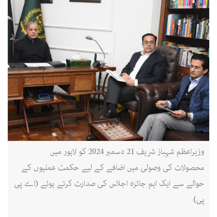
وزیراعظم شہباز شریف 21 دسمبر 2024 کو لاہور میں
محصولات کی وصولی میں اضافے کے لیے حکمت عملیوں کے
حوالے سے ایک اہم جائزہ اجلاس کی صدارت کرتے ہوئے (اے پی
پی)