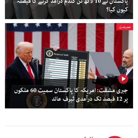
پاکستان نے 10 لاکھ ٹن گندم درآمد کرنے کا فیصلہ
کیوں کیا؟
معیشت
جبری مشقت: امریکہ کا پاکستان سمیت 60 ملکوں
پر 12 فیصد تک درآمدی ٹیرف عائد