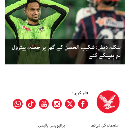
بنگلہ دیش: شکیب الحسن کے گھر پر حملہ، پیٹرول
بم پھینکے گئے
فالو کریں:
استعمال کی شرائط
پرائیویسی پالیسی