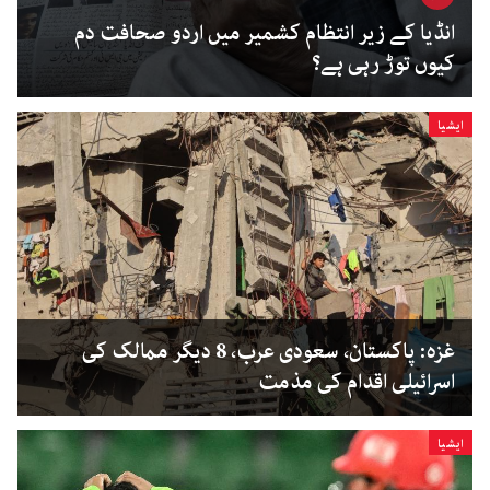
انڈیا کے زیر انتظام کشمیر میں اردو صحافت دم
کیوں توڑ رہی ہے؟
ایشیا
غزہ: پاکستان، سعودی عرب، 8 دیگر ممالک کی
اسرائیلی اقدام کی مذمت
ایشیا