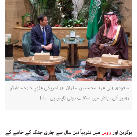
سعودی ولی عہد محمد بن سلمان اور امریکی وزیرِ خارجہ مارکو
روبیو کی ریاض میں ملاقات ہوئی (ایس پی اے)
یوکرین اور
روس
میں تقریباً تین سال سے جاری جنگ کے خاتمے کے