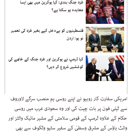
غزہ جنگ بندی: کیا یوکرین میں بھی ایسا
معاہدہ ہو سکتا ہے؟
فلسطینیوں کو بےدخل کیے بغیر غزہ کی تعمیر
نو ہو: اردن
کیا ٹرمپ نے یوکرین اور غزہ جنگ کے خاتمے کی
کوششیں شروع کر دیں؟
امریکی سفارت کار روبیو نے اپنے روسی ہم منصب سرگے لاوروف
سے ٹیلی فون پر بات چیت کی اور وہ سعودی عرب میں روسی
حکام کے علاوہ ٹرمپ کے قومی سلامتی کے مشیر مائیک والٹز اور
وائٹ ہاؤس کے مشرق وسطیٰ کے سفیر سٹیو وٹکوف سے بھی