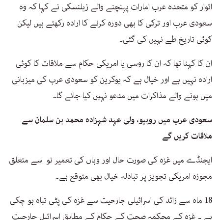
اتوار کو متحدہ عرب امارات پہنچنے والے زیلنسکی نے کہا کہ وہ
سعودی عرب اور ترکی کا بھی دورہ کرنے کا ارادہ رکھتے ہیں لیکن
کوئی تاریخ طے نہیں کی گئی۔
ان کا کہنا تھا کہ ان کا روسی یا امریکی حکام سے ملاقات کا کوئی
ارادہ نہیں ہے اور خیال ہے کہ یوکرین کو سعودی عرب کی میزبانی
میں ہونے والے مذاکرات میں مدعو نہیں کیا جائے گا۔
سعودی عرب میں روبیو، ولی عہد شہزادہ محمد بن سلمان سے
ملاقات کریں گے
ایجنڈے میں غزہ کی صورت حال اور وہاں کی تعمیر نو سے متعلق
مجوزہ امریکی تجویز پر تبادلہ خیال بھی متوقع ہے۔
18 ماہ سے زائد کی اسرائیلی جارحیت سے غزہ کی پٹی تباہ ہو چکی
ہے ۔ غزہ کے محکمہ صحت کے حکام کے مطابق اسرائیل جارحیت