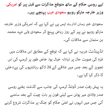
لیے روسی حکام کے ساتھ متوقع مذاکرات سے قبل پیر کو
امریکی
وزیر خارجہ مارکو روبیو
سعودی عرب
پہنچے ہیں۔
سعودی خبر رساں ادارے ایس پی نے کہا ہے کہ امریکی وزیر خارجہ
مارکو روبیو نے پیر کے روز ریاض پہنچ کر سعودی ولی عہد محمد
بن سلمان سے ملاقات کی۔
انڈپینڈنٹ عربیہ نے کہا ہے کہ توقع کے مطابق اس ملاقات میں
غزہ کی صورت حال پر تبادلہ خیال ہوا، خاص طور پر ٹرمپ کی اس
تجویز کے بعد جس میں علاقے کے 24 لاکھ رہائشیوں کی بےدخلی
کا ذکر کیا گیا ہے۔
یہ پیش رفت صدر ڈونلڈ ٹرمپ کی جانب سے گذشتہ ہفتے روسی
صدر ولادی میر پوتن سے ٹیلی فون پر بات چیت کے بعد سامنے
آئی جس میں انہوں نے اعلیٰ حکام کو جنگ پر مذاکرات شروع کرنے