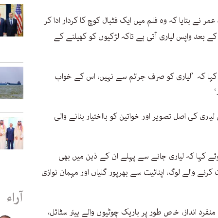
ر نے بتایا کہ وہ فلم میں ایک فٹبال کوچ کا کردار ادا کر
کے بعد واپس لیاری آتی ہے تاکہ لڑکیوں کو کھیلنے کے
نے کہا کہ ’لیاری کو صرف جرائم سے نہیں، اس کے خواب
‘
یاری کی اصل تصویر اور خواتین کو بااختیار بنانے والی
وئے کہا کہ لیاری جانے سے پہلے ان کے ذہن میں بھی
رنے والے لوگ، اپنائیت سے بھرپور گلیاں اور مہمان نوازی
آراء
 منفرد انداز، خاص طور پر باریک چوٹیوں والے ہیئر سٹائل،