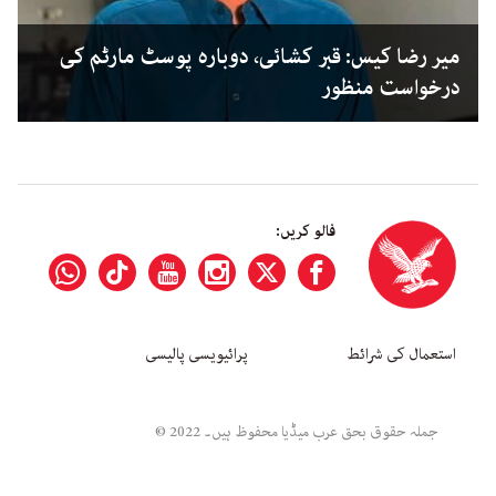
میر رضا کیس: قبر کشائی، دوبارہ پوسٹ مارٹم کی
درخواست منظور
فالو کریں:
استعمال کی شرائط
پرائیویسی پالیسی
جملہ حقوق بحق عرب میڈیا محفوظ ہیں۔ 2022 ©