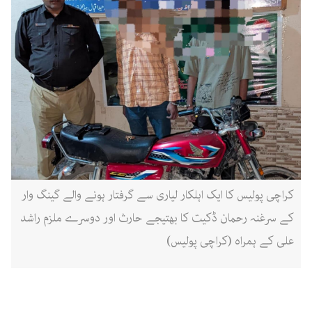
کراچی پولیس کا ایک اہلکار لیاری سے گرفتار ہونے والے گینگ وار
کے سرغنہ رحمان ڈکیت کا بھتیجے حارث اور دوسرے ملزم راشد
علی کے ہمراہ (کراچی پولیس)