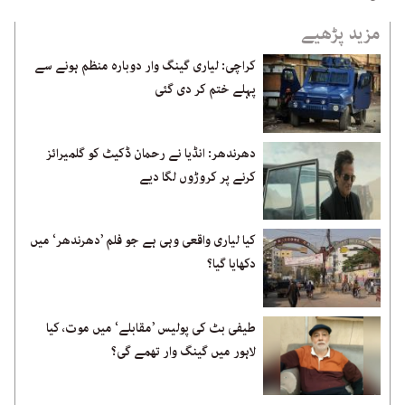
مزید پڑھیے
کراچی: لیاری گینگ وار دوبارہ منظم ہونے سے
پہلے ختم کر دی گئی
دھرندھر: انڈیا نے رحمان ڈکیٹ کو گلمیرائز
کرنے پر کروڑوں لگا دیے
کیا لیاری واقعی وہی ہے جو فلم ’دھرندھر‘ میں
دکھایا گیا؟
طیفی بٹ کی پولیس ’مقابلے‘ میں موت، کیا
لاہور میں گینگ وار تھمے گی؟