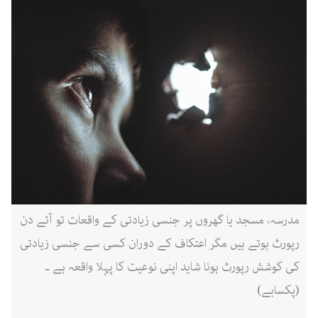
مدرسہ، مسجد یا گھروں پر جنسی زیادتی کے واقعات تو آئے دن
رپورٹ ہوتے ہیں مگر اعتکاف کے دوران کسی سے جنسی زیادتی
کی کوشش رپورٹ ہونا شاید اپنی نوعیت کا پہلا واقعہ ہے ۔
(پکسابے)