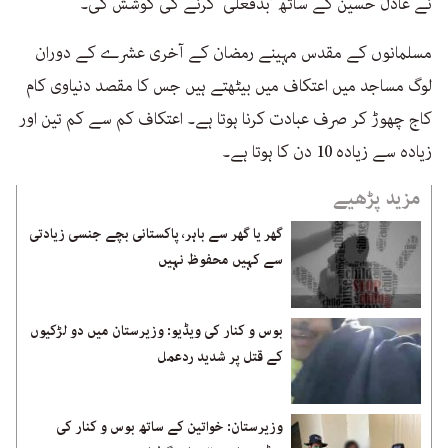
نے عادل حسین کے ساتھ ’بدفعلی‘ کرنے کی کوشش کی۔
مسلمانوں کے مقدس مہینے رمضان کے آخری عشرے کے دوران
لوگ مساجد میں اعتکاف میں بیٹھتے ہیں جس کا مقصد دنیاوی کام
کاج چھوڑ کر صرف عبادت کرنا ہوتا ہے۔ اعتکاف کم سے کم تین اور
زیادہ سے زیادہ 10 دن کا ہوتا ہے۔
مزید پڑھیے
گھر یا گھر سے باہر، پاکستانی بچے جنسی زیادتی
سے کہیں محفوظ نہیں
بوس و کنار کی ویڈیو: وزیرستان میں دو لڑکیوں
کے قتل پر شدید ردعمل
وزیرستان: خواتین کے ساتھ بوس و کنار کی