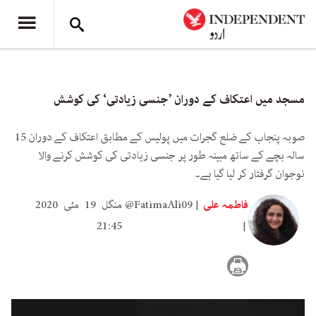
مسجد میں اعتکاف کے دوران ’جنسی زیادتی‘ کی کوشش
صوبہ پنجاب کے ضلع گجرات میں پولیس کے مطابق اعتکاف کے دوران 15
سالہ بچے کے ساتھ مبینہ طور پر جنسی زیادتی کی کوشش کرنے والا
نوجوان گرفتار کر لیا گیا ہے۔
فاطمہ علی
@FatimaAli09
منگل 19 مئی 2020
21:45