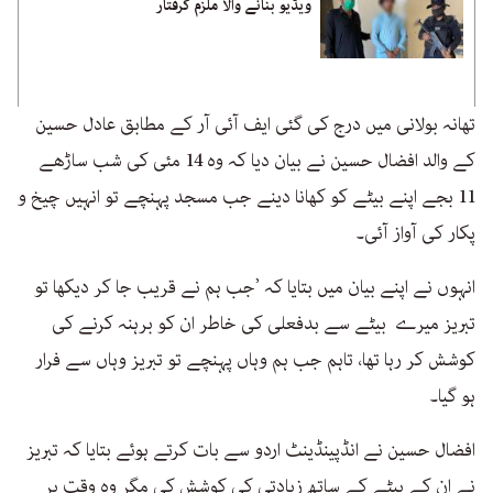
ویڈیو بنانے والا ملزم گرفتار
تھانہ بولانی میں درج کی گئی ایف آئی آر کے مطابق عادل حسین
کے والد افضال حسین نے بیان دیا کہ وہ 14 مئی کی شب ساڑھے
11 بجے اپنے بیٹے کو کھانا دینے جب مسجد پہنچے تو انہیں چیخ و
پکار کی آواز آئی۔
انہوں نے اپنے بیان میں بتایا کہ ’جب ہم نے قریب جا کر دیکھا تو
تبریز میرے بیٹے سے بدفعلی کی خاطر ان کو برہنہ کرنے کی
کوشش کر رہا تھا، تاہم جب ہم وہاں پہنچے تو تبریز وہاں سے فرار
ہو گیا۔
افضال حسین نے انڈپینڈینٹ اردو سے بات کرتے ہوئے بتایا کہ تبریز
نے ان کے بیٹے کے ساتھ زیادتی کی کوشش کی مگر وہ وقت پر