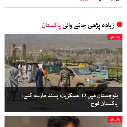
زیادہ پڑھی جانے والی
پاکستان
پاکستان
بلوچستان میں 12 عسکریت پسند مارے گئے:
پاکستان فوج
پاکستان