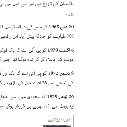
پاکستان کی تاریخ میں اس سے قبل بھی ب
ہیں۔
20 مئی 1965
کو مصر کے دارالحکومت قاہ
707 طیارے کو حادثہ پیش آیا۔ اس واقعے میں 124 افراد ہلاک ہوئے تھے۔
6 اگست 1970
موسم کے باعث گر کر تباہ ہوگیا تھا، جس کے نتیجے میں 
8 دسمبر 1972
کے نتیجے میں 26 افراد جان کی بازی ہار گئے۔
26 نومبر 1979
ایئرپورٹ سے اڑان بھرتے ہی کریش ہوگیا، جس کے نتیجے میں 156 
مزید پڑھیے