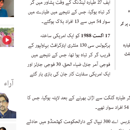
ایف 27 طیارہ لینڈنگ کے وقت پشاور میں گر
ہ
کر تباہ ہوگیا، جس کے نتیجے میں طیارے میں
سوار 54 میں سے 13 افراد ہلاک ہوگئے۔
 پر گر
17 اگست 1988
کو ایک امریکی ساختہ
ہرکیولس سی 130 ملٹری ایئرکرافٹ بہاولپور کے
ضائیہ کا ایف 16 طیارہ
ئلٹ
قریب گر کر تباہ ہوا تھا، جس کے نتیجے میں
فوجی آمر جنرل ضیاء الحق، 30 فوجی جنرلز اور
ایک امریکی سفارت کار جان کی بازی ہار گئے
آراء
 طیارہ گلگت سے اڑان بھرنے کے بعد لاپتہ ہوگیا، جس کا
۔
کو پی آئی اے کی پرواز ایئربس اے 300 نیپال کے دارالحکومت کھٹمنڈو میں حادثے