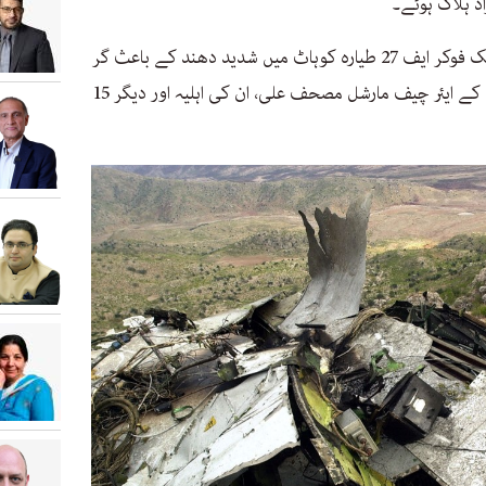
میں پاکستان فضائیہ کا ایک فوکر ایف 27 طیارہ کوہاٹ میں شدید دھند کے باعث گر
کر تباہ ہوگیا، جس کے نتیجے میں ایئرفورس کے ایئر چیف مارشل مصحف علی، ان کی اہلیہ اور دیگر 15