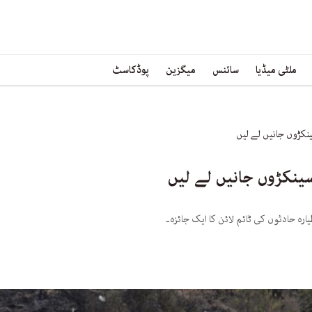
ملٹی میڈیا
سائنس
میگزین
پوڈکاسٹ
نکڑوں جانیں لے لیں
ینکڑوں جانیں لے لیں
ارہ حادثوں کی ٹائم لائن کا ایک جائزہ۔