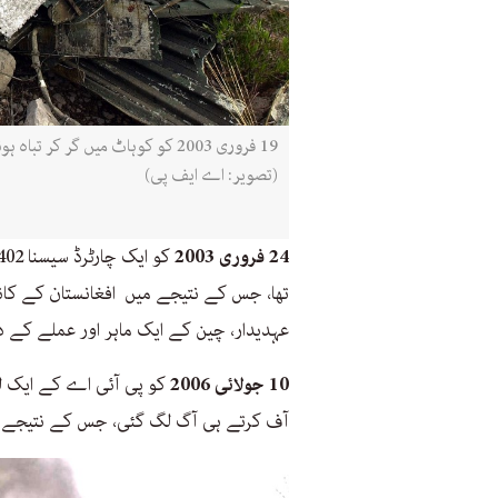
(تصویر: اے ایف پی)
24 فروری 2003
تھا، جس کے نتیجے میں افغانستان کے کا
عہدیدار، چین کے ایک ماہر اور عملے کے دو
10 جولائی 2006
آف کرتے ہی آگ لگ گئی، جس کے نتیجے میں 41 مسافر اور عملے کے چار افراد ہل