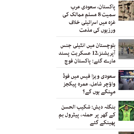
پاکستان، سعودی عرب
سمیت 8 مسلم ممالک کی
غزہ میں اسرائیلی خلاف
ورزیوں کی مذمت
بلوچستان میں انٹیلی جنس
آپریشنز،12 عسکریت پسند
مارے گئے: پاکستان فوج
سعودی ویزا فیس میں فوڈ
واؤچر شامل، عمرہ پیکجز
مہنگے ہوں گے؟
بنگلہ دیش: شکیب الحسن
کے گھر پر حملہ، پیٹرول بم
پھینکے گئے