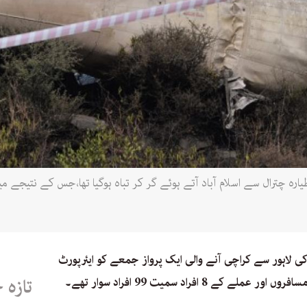
 کی لاہور سے کراچی آنے والی ایک پرواز جمعے کو ایئرپورٹ
تازہ 