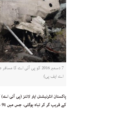
اے ایف پی)
پاکستان انٹرنیشنل ایئر لائنز (پی آئی اے)
کے قریب گر کر تباہ ہوگئی، جس میں 91 مسافروں اور عملے کے 8 افراد سمیت 99 افراد سوار تھے۔