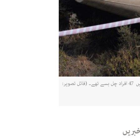
7 دسمبر 2016 کو پی آئی اے کا مسافر طیارہ چترال سے اسلام آباد آتے ہوئے گر کر تباہ ہوگیا تھا،جس کے نتیجے میں 47 افراد چل بسے تھے۔ (فائل تصویر:
خبریں