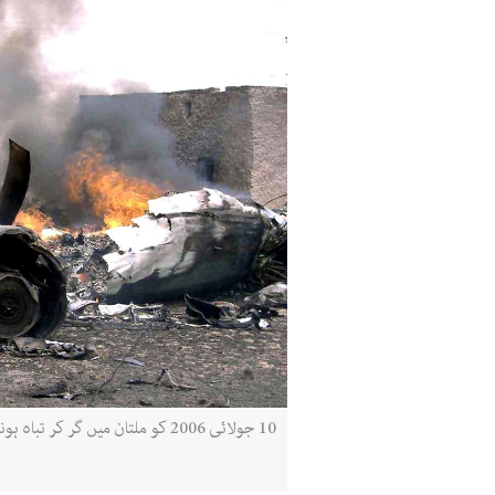
10 جولائی 2006 کو ملتان میں گر کر تباہ ہونے والے پی آئی اے طیارے کا ملبہ (تصویر: اے ایف پی)