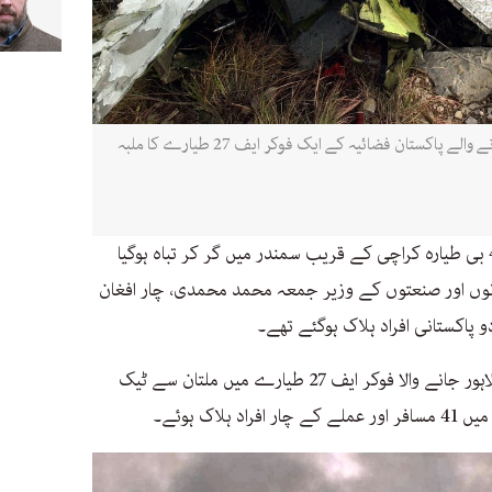
19 فروری 2003 کو کوہاٹ میں گر کر تباہ ہونے والے پاکستان فضائیہ کے ایک فوکر ایف 27 طیارے کا ملبہ
کو ایک چارٹرڈ سیسنا 402 بی طیارہ کراچی کے قریب سمندر میں گر کر تباہ ہوگیا
نوں اور صنعتوں کے وزیر جمعہ محمد محمدی، چار افغان
 پاکستانی افراد ہلاک ہوگئے تھے۔
کو پی آئی اے کے ایک لاہور جانے والا فوکر ایف 27 طیارے میں ملتان سے ٹیک
اک ہوئے۔