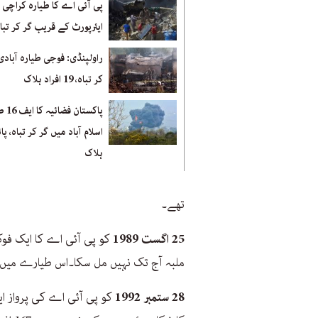
پی آئی اے کا طیارہ کراچی
ایئرپورٹ کے قریب گر کر تبا
راولپنڈی: فوجی طیارہ آبادی
کر تباہ، 19 افراد ہلاک
پاکستان ف
اسلام آباد میں گر کر تباہ، پا
ہلاک
تھے۔
25 اگست 1989
کو پی آئی اے کا ایک فوکر
ملبہ آج تک نہیں مل سکا۔اس طیارے میں 54 افراد سوار تھے
28 ستمبر 1992