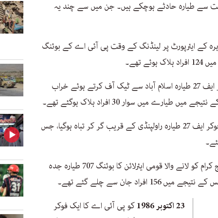
ہت سے طیارہ حادثے ہوچکے ہیں۔ جن میں سے چند یہ
رہ کے ایئرپورٹ پر لینڈنگ کے وقت پی آئی اے کے بوئنگ
کو پی آئی اے کا ایک فوکر ایف 27 طیارہ اسلام آباد سے ٹیک آف کرتے ہوئے خراب
طیارے میں سوار 30 افراد ہلاک ہوگئے تھے۔
کو پی آئی اے کا ایک اور فوکر ایف 27 طیارہ راولپنڈی کے قریب گر کر تباہ ہوگیا، جس
کو سعودی عرب سے حجاج کرام کو لانے والا قومی ایئرلائن کا بوئنگ 707 طیارہ جدہ
افراد جان سے چلے گئے تھے۔
23 اکتوبر 1986
کو پی آئی اے کا ایک فوکر