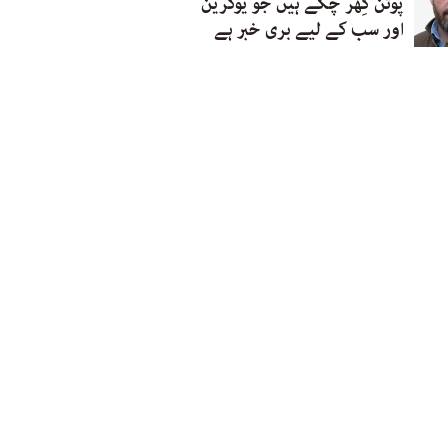
پوتن گِھر چکے ہیں جو یوکرین
اور سب کے لیے بری خبر ہے