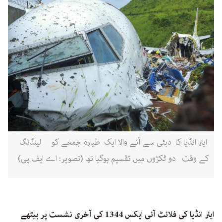
ایئر انڈیا کا دبئی سے آنے والا ایک طیارہ جمعے کو لینڈنگ
کے وقت دو ٹکڑوں میں تقسیم ہوگیا تھا (تصویر: اے ایف پی)
ایئر انڈیا کی فلائٹ آئی ایکس 1344 کی آخری نشست پر بیٹھے