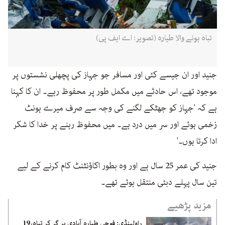
تباہ ہونے والا طیارہ (تصویر: اے ایف پی)
جنید اور ان جیسے کئی اور مسافر جو جہاز کی پچھلی نشستوں پر
موجود تھے، اس حادثے میں مکمل طور پر محفوظ رہے۔ ان کا کہنا
ہے کہ 'جہاز کو جھٹکے لگنے کی وجہ سے صرف میرے ہونٹ
زخمی ہوئے اور سر میں درد ہے۔ میں محفوظ رہنے پر خدا کا شکر
ادا کرتا ہوں۔'
جنید کی عمر 25 سال ہے اور وہ بطور اکاؤنٹنٹ کام کرنے کے لیے
تین سال پہلے دبئی منتقل ہوئے تھے۔
مزید پڑھیے
راولپنڈی: فوجی طیارہ آبادی پر گر کر تباہ، 19