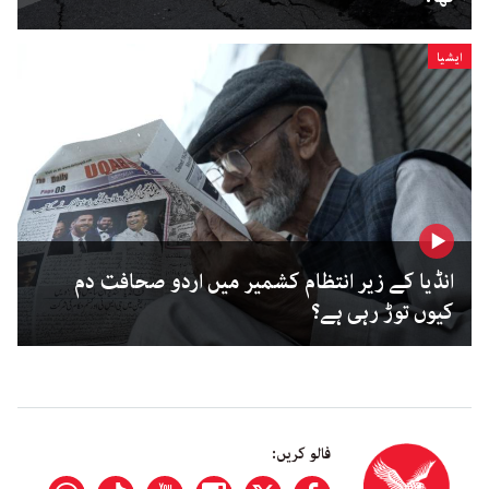
ایشیا
انڈیا کے زیر انتظام کشمیر میں اردو صحافت دم
کیوں توڑ رہی ہے؟
فالو کریں: