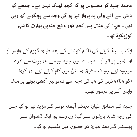
محمد جنید کو محسوس ہوا کہ کچھ ٹھیک نہیں ہے۔ جمعے کو
دبئی سے آنے والی یہ پرواز تیز ہوا کی وجہ سے ہچکولے کھا رہی
تھی۔ جہاز کی منزل بس کچھ دور واقع جنوبی بھارت کا شہر
کوزیکوڈ تھا۔
ایک بار لینڈ کرنے کی ناکام کوشش کے بعد طیارہ گھوم کے واپس آیا
اور زمین پر اتر آیا۔ طیارے میں جنید جیسے اور بہت سے افراد
موجود تھے جو کہ مشرق وسطیٰ میں کام کرتے تھے اور کرونا
(کورونا) وائرس کی وبا کی وجہ سے تنخواہیں آدھی ہونے پر ملک
واپس آنے پر مجبور تھے۔
جنید کے مطابق طیارہ بجائے آہستہ ہونے کے مزید تیز ہو گیا جس
کی وجہ شاید بارشوں سے گیلا رن وے ہو، ایک ڈھلوان سے
پھسلنے کے بعد طیارہ دو حصوں میں تقسیم ہو گیا۔