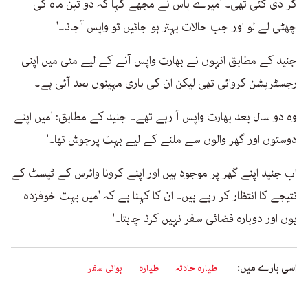
کر دی گئی تھی۔ 'میرے باس نے مجھے کہا کہ دو تین ماہ کی
چھٹی لے لو اور جب حالات بہتر ہو جائیں تو واپس آجانا۔'
جنید کے مطابق انہوں نے بھارت واپس آنے کے لیے مئی میں اپنی
رجسٹریشن کروائی تھی لیکن ان کی باری مہینوں بعد آئی ہے۔
وہ دو سال بعد بھارت واپس آ رہے تھے۔ جنید کے مطابق: 'میں اپنے
دوستوں اور گھر والوں سے ملنے کے لیے بہت پرجوش تھا۔'
اب جنید اپنے گھر پر موجود ہیں اور اپنے کرونا وائرس کے ٹیسٹ کے
نتیجے کا انتظار کر رہے ہیں۔ ان کا کہنا ہے کہ 'میں بہت خوفزدہ
ہوں اور دوبارہ فضائی سفر نہیں کرنا چاہتا۔'
اسی بارے میں:
طیارہ حادثہ
طیارہ
ہوائی سفر