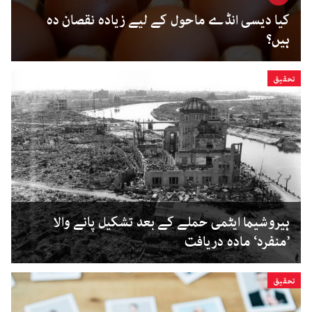
کیا دیسی انڈے ماحول کے لیے زیادہ نقصان دہ
ہیں؟
تحقیق
ہیروشیما ایٹمی حملے کے بعد تشکیل پانے والا
’منفرد‘ مادہ دریافت
تحقیق