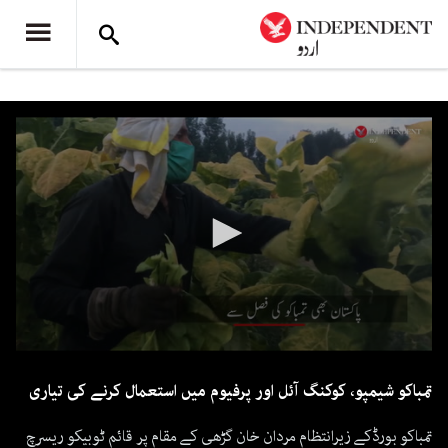
0
seconds
تمباکو شیمپو، کوکنگ آئل اور پرفیوم میں استعمال کرنے کی تیاری
of
2
minutes,
تمباکو بورڈکے زیرانتظام مردان خان گڑھی کے مقام پر قائم ٹوبیکو ریسرچ
19