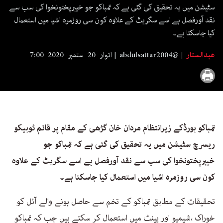
seconds
سٹیشن میں یہ تحقیق کی گئی ہے کہ تمباکو جو خیبرپختونخوا کی سب سے
نقد آورفصل ہے اسے سگریٹ کے علاوہ کون سی روزمرہ اشیا میں استعمال
کیا جاسکتا ہے۔
عبدالستار
abdulsattar2004@
اتوار 20 ستمبر 2020 7:00
تمباکو بورڈکے زیرانتظام مردان خان گڑھی کے مقام پر قائم ٹوبیکو
ریسرچ سٹیشن میں یہ تحقیق کی گئی ہے کہ تمباکو جو
خیبرپختونخوا کی سب سے نقد آورفصل ہے اسے سگریٹ کے علاوہ
کون سی روزمرہ اشیا میں استعمال کیا جاسکتا ہے۔
تحقیقات کے مطابق تمباکو کے تخم سے حاصل ہونے والے آئل کو
خوراک ،شیمپو اور پینٹ میں استعمال کر سکتے ہیں جب کہ تمباکو