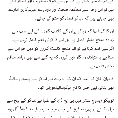
کے بارے میں خیال ہے کہ اس سے صرف سگریٹ اور نسوار بنتے
ہیں تو اس وجہ سے محکمہ صحت اور دوسرے غیرسرکاری ادارے
بھی چاہتے ہیں کہ تمباکو فصل کو ختم کیا جائے۔
ان کا کہنا تھا کہ تمباکو یہاں کے کاشت کاروں کے لیے سب سے
زیادہ منافع بخش فصل ہے اور اس کا کوئی نعم البدل نہیں ہے۔
اگراسے ختم کرنا ہے تو اتنا منافع کاشت کاروں کو دیں جو اس سے
ملتا ہے یا متبادل روزگار دیں کیوں کہ یہ گنے سے بھی زیادہ منافع
بخش فصل ہے۔
کامران خان نے بتایا کہ ان کے ادارے نے تمباکو سے پیسٹی سائیڈ
بھی بنائی تھی جس کا نام 'نیکوسائیدفورٹی' تھا۔
ٹوبیکو ریسرچ سنٹر میں پی ایچ ڈی کے طلبا نے تمباکو کے بیج سے
تیل نکالنے پر بھی تحقیق کی جس میں چالیس فیصد کروڈ آئل ہوتا
ہے۔ اس سے پہلے پاکستان میں کسی نے بھی اس پرکام نہیں کیا