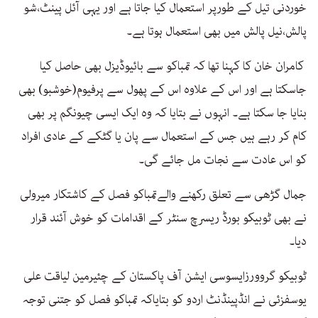
خوردنی تیل کے طورپر استعمال کیا جاتا ہے اور یہی آئل پینٹ،شو
پالش،نیل پالش میں بھی استعمال ہوتا ہے۔
کامران خان کا کہنا تھا کہ تمباکو سے بائیوڈیزل بھی حاصل کیا
جاسکتا ہے اور اس کے علاوہ اس کے پھول سے پرفیوم(خوشبو) بھی
بنایا جا سکتا ہے۔ انہوں نے بتایا کہ وہ ایک ایسی چیونگم پر بھی
کام کر رہے ہیں جس کے استعمال سے پان یا گٹکے کے عادی افراد
کو اس عادت سے نجات مل جائے گی۔
جمال گڑھی سے تعلق رکھنے والےتمباکو فصل کے کاشتکار میرولی
نے بھی ٹوبیکو بورڈ ریسرچ سنٹر کے اقدامات کو خوش آئند قرار
دیا۔
ٹوبیکو گروورزایسوسی ایشن آف پاکستان کے چئیرمین لیاقت علی
یوسفزئی نے انڈپینڈنٹ اردو کو بتایاکہ تمباکو فصل کو جتنی توجہ