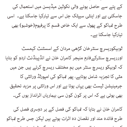
کے پتے سے حاصل ہونے والی نکوٹین میڈیسن میں استعمال کی
جاسکتی ہے اور اینٹی سیپٹک جل اس سے تیارکیا جاسکتا ہے۔ اسی
طرح تمباکو کے پھول سے ایک خاص قسم کا پرفیوم(خوشبو) بھی
تیارکیا جاسکتا ہے۔
ٹوبیکوریسرچ سنٹرخان گڑھی مردان کے اسسٹنٹ کیمسٹ
اورریسرچ سنٹرکےفارم منیجر کامران خان نے انڈپینڈنٹ اردو کو بتایا
کہ ٹوبیکو ریسرچ سنٹر میں ہم مختلف ریسرچ کرتے ہیں جن میں
مٹی کا تجزیہ شامل ہوتاہے، پھر تمباکو کی امپورٹڈ ورائٹی کا
جرمینیشن ٹیسٹ بھی یہاں ہوتا ہے اور اس ورائٹی پر مزید تحقیق
بھی ہوتی ہے کہ اس پر کون کون سی بیماریاں اثرانداز ہوں گی۔
کامران خان نے بتایا کہ تمباکو کی فصل کے ہر دوسری فصل کی
طرح فائدہ مند اور نقصان دہ اثرات ہوتے ہیں لیکن جس طرح تمباکو