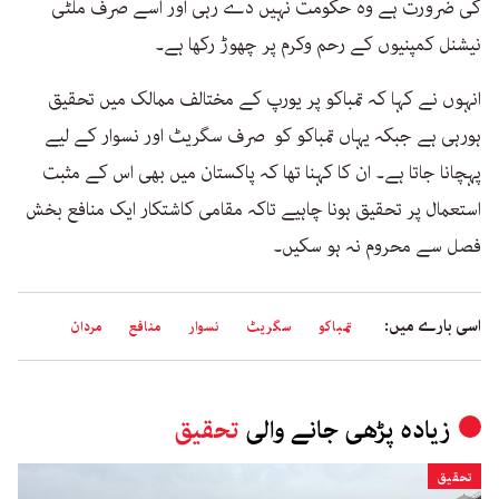
کی ضرورت ہے وہ حکومت نہیں دے رہی اور اسے صرف ملٹی
نیشنل کمپنیوں کے رحم وکرم پر چھوڑ رکھا ہے۔
انہوں نے کہا کہ تمباکو پر یورپ کے مختالف ممالک میں تحقیق
ہورہی ہے جبکہ یہاں تمباکو کو صرف سگریٹ اور نسوار کے لیے
پہچانا جاتا ہے۔ ان کا کہنا تھا کہ پاکستان میں بھی اس کے مثبت
استعمال پر تحقیق ہونا چاہیے تاکہ مقامی کاشتکار ایک منافع بخش
فصل سے محروم نہ ہو سکیں۔
اسی بارے میں:
تمباکو
سگریٹ
نسوار
منافع
مردان
زیادہ پڑھی جانے والی
تحقیق
تحقیق