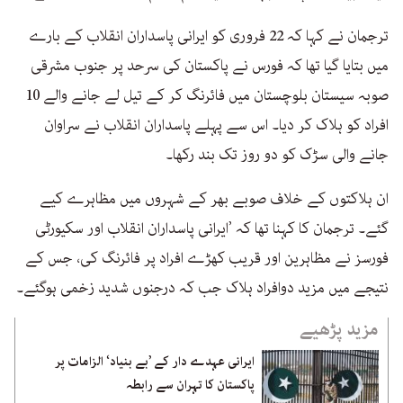
ترجمان نے کہا کہ 22 فروری کو ایرانی پاسداران انقلاب کے بارے
میں بتایا گیا تھا کہ فورس نے پاکستان کی سرحد پر جنوب مشرقی
صوبہ سیستان بلوچستان میں فائرنگ کر کے تیل لے جانے والے 10
افراد کو ہلاک کر دیا۔ اس سے پہلے پاسداران انقلاب نے سراوان
جانے والی سڑک کو دو روز تک بند رکھا۔
ان ہلاکتوں کے خلاف صوبے بھر کے شہروں میں مظاہرے کیے
گئے۔ ترجمان کا کہنا تھا کہ ’ایرانی پاسداران انقلاب اور سکیورٹی
فورسز نے مظاہرین اور قریب کھڑے افراد پر فائرنگ کی، جس کے
نتیجے میں مزید دوافراد ہلاک جب کہ درجنوں شدید زخمی ہوگئے۔
مزید پڑھیے
ایرانی عہدے دار کے ’بے بنیاد‘ الزامات پر
پاکستان کا تہران سے رابطہ