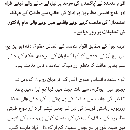
اقوام متحدہ نے ’پاکستان کی سرحد پر تیل لے جانے والے نہتے افراد
اور بلوچ اقلیتی مظاہرین پر ایران کی جانب سے طاقت کے مہلک
استعمال‘ کی مذمت کرتے ہوئے واقعے میں ہونے والی تمام ہلاکتوں
کی تحقیقات پر زور دیا ہے۔
عرب نیوز کے مطابق اقوام متحدہ کے انسانی حقوق دفتر(یو این ایچ
سی ایچ آر) نے جمعے کو کہا کہ ایران کے سرحدی حکام کی جانب
سے بظاہر طاقت کا منظم اور مہلک استعمال قابل مذمت ہے۔
اقوام متحدہ انسانی حقوق آفس کے ترجمان روپرٹ کولویل نے
جینیوا میں رپورٹروں سے بات چیت میں کہا ’ہم ایران میں پاسدان
انقلاب کی جانب سے طاقت کے بل بوتے پر کی جانے والی خلاف
ورزیوں، ریاستی فورسز کی تیل لے جانے نہتے افراد اور بلوچ اقلیتی
مظاہرین کے خلاف کارروائی کی مذمت کرتے ہیں، جس کے نتیجے
میں مبینہ طور پر دو بچوں سمیت کم از کم 12 افراد مارے گئے۔‘