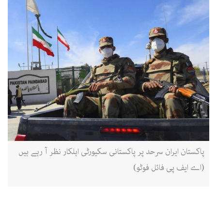
پاکستان ایران سرحد پر پاکستانی سکیورٹی اہلکار نظر آ رہے ہیں
(اے ایف پی فائل فوٹو)