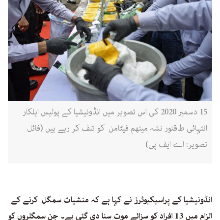
15 دسمبر 2020 کی اس تصویر میں انڈونیشیا کے پولیس اہلکار
انتہائی طاقتور نشہ میتھم فیٹامن کو تلف کر رہے ہیں (فائل
تصویر: اے ایف پی)
انڈونیشیا کے پراسیکیوٹرز نے کہا ہے کہ منشیات سمگل کرنے کے
الزام میں 13 افراد کو سزائے موت سنا دی گئی ہے۔ جن سمگلروں کو