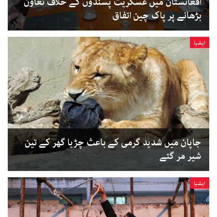
افغانستان میں عسکریت پسندوں کے خلاف تعاون
بڑھانے پر پاک چین اتفاق
ایشیا
جاپان میں شدید گرمی کے باعث چڑیا گھر کے تین
شیر مر گئے
ایشیا