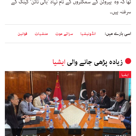
تھا کہ وہ ہیروئن کے سمگلروں کے نام نہاد ’بالی نائن‘ گینگ کے
سرغنہ ہیں۔
اسی بارے میں:
انڈونیشیا
سزائے موت
منشیات
قوانین
زیادہ پڑھی جانے والی
ایشیا
ایشیا