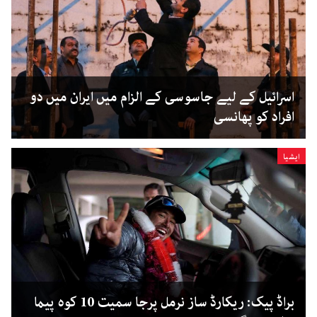
اسرائیل کے لیے جاسوسی کے الزام میں ایران میں دو
افراد کو پھانسی
ایشیا
براڈ پیک: ریکارڈ ساز نرمل پرجا سمیت 10 کوہ پیما