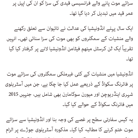
سزائے موت پانے والے فرانسیسی قیدی کی سزا کو ان کی اپیل پر
عمر قید میں تبدیل کر دیا گیا تھا۔
ایک سال پہلے انڈونیشیا کی عدالت نے تائیوان سے تعلق رکھنے
والے منشیات کے سمگلروں کو بھی موت کی سزا سنائی تھی۔ انہیں
تقریباً ایک ٹن کرسٹل میتھم فیٹامن انڈونیشیا لانے پر گرفتار کیا گیا
تھا۔
انڈونیشیا میں منشیات کے کئی غیرملکی سمگلروں کی سزائے موت
پر فائرنگ سکواڈ کے ذریعے عمل کیا جا چکا ہے، جن میں آسٹریلوی
شہری اینڈریوچن اور میورن سوکامارن بھی شامل ہیں، جنہیں 2015
میں فائرنگ سکواڈ کے حوالے کیا گیا۔
یہ کیس سفارتی سطح پر غصے کی وجہ بنا اور انڈونیشیا سے سزائے
موت ختم کرنے کا مطالبہ کیا گیا۔ مذکورہ آسٹریلوی جوڑے پر الزام