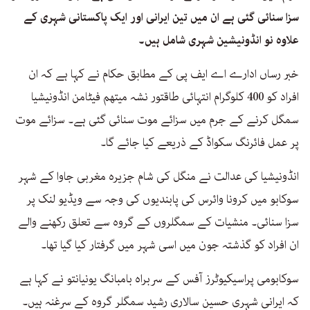
سزا سنائی گئی ہے ان میں تین ایرانی اور ایک پاکستانی شہری کے
علاوہ نو انڈونیشین شہری شامل ہیں۔
خبر رساں ادارے اے ایف پی کے مطابق حکام نے کہا ہے کہ ان
افراد کو 400 کلوگرام انتہائی طاقتور نشہ میتھم فیٹامن انڈونیشیا
سمگل کرنے کے جرم میں سزائے موت سنائی گئی ہے۔ سزائے موت
پر عمل فائرنگ سکواڈ کے ذریعے کیا جائے گا۔
انڈونیشیا کی عدالت نے منگل کی شام جزیرہ مغربی جاوا کے شہر
سوکابو میں کرونا وائرس کی پابندیوں کی وجہ سے ویڈیو لنک پر
سزا سنائی۔ منشیات کے سمگلروں کے گروہ سے تعلق رکھنے والے
ان افراد کو گذشتہ جون میں اسی شہر میں گرفتار کیا گیا تھا۔
سوکابومی پراسیکیوٹرز آفس کے سربراہ بامبانگ یونیانتو نے کہا ہے
کہ ایرانی شہری حسین سالاری رشید سمگلر گروہ کے سرغنہ ہیں۔