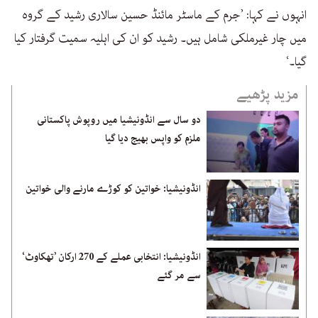
انہوں نے کہا: ’جرم کے ماسٹر مائنڈ حسین سالاری رشید کے گروہ
میں چار غیرملکی شامل ہیں۔ رشید کو ان کی اہلیہ سمیت گرفتار کیا
گیا۔‘
مزید پڑھیے
دو سال سے انڈونیشیا میں روپوش پاکستانی
ملزم کو واپس بھیج دیا گیا
انڈونیشیا: خواتین کو کوڑے مارنے والی خواتین
انڈونیشیا: انتخابی عملے کے 270 ارکان ’تھکاوٹ‘
سے مر گئے