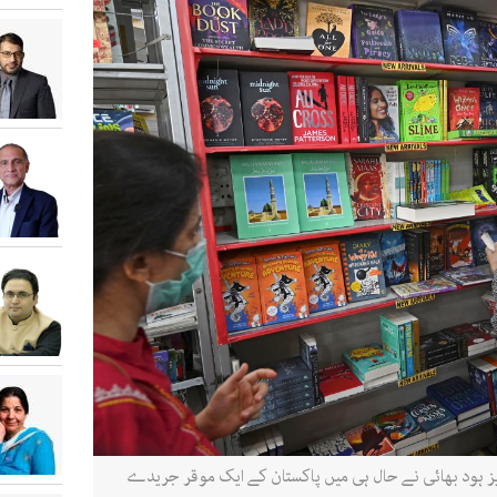
ویز ہود بھائی نے حال ہی میں پاکستان کے ایک موقر جریدے