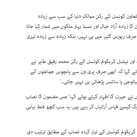
ج تعاون کونسل کے رکن ممالک دنیا کے سب سے زیادہ
 زیادہ آزاد خیال اور نسبتا بہتر ملکوں میں شمار کیا جاتا
صرف ریورس گئیر میں ہی نہیں، بلکہ زیادہ سے زیادہ تیزی
ل اور نیشنل کریکولم کونسل کے رکن محمد رفیق طاہر نے
وئے کہا کہ 'ابھی صرف پری ون سے پانچویں جماعتوں کے
یالوجی یا سائنس پڑھائی ہی نہیں جاتی۔'
وں نے حیرت کا اظہار کرتے ہوئے کہا 'جس مضمون کا نصاب
وگ کیسے قیاس آرائیاں کر رہے ہیں، یہ سب کچھ غلط بیانی
نل کریکولم کونسل کے تیار کردہ نصاب کے مطابق ترتیب دی