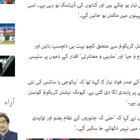
یار ہو چکے ہیں اور کتابوں کی ڈیزئننگ ہو رہی ہے۔ اسی
ہینوں میں مکمل ہو جائیں گے۔‘
شنل کریکولم سے متعلق کچھ بہت ہی دلچسپ باتیں اور
 و حیا‘ اور ’مذہبی و معاشرتی‘ اقدار کے ناموں پر سلیبس
صدر فواد نیاز کا کہنا تھا کہ ’بیالوجی یا سائنس کی نئی
 پر پابندی لگا دی گئی ہے، کیونکہ نیشنل کریکولم کونسل
آراء
 ہے۔‘
ں نے کہا کہ ’حتی کہ جانوروں کے نظام ہضم اور تولیدی
میں نہیں دکھائے جا سکیں گے۔‘