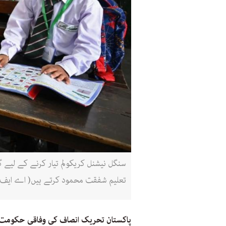
سنگل نیشنل کریکولم تیار کرنے کے لیے گ
تعلیم شفقت محمود کرتے ہیں( اے ایف پ
پاکستان تحریک انصاف کی وفاقی حکومت 