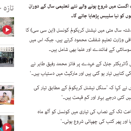
اگست میں شروع ہونے والے نئے تعلیمی سال کے دوران
تازہ 
 کو نیا سلیبس پڑھایا جائے گا۔
ذشتہ سال مئی میں نیشنل کریکولم کونسل (این سی سی) کا
فاقی وزارت تعلیم شفقت محمود کرتے ہیں، جبکہ اس میں
وسائٹی کے نمائندے اور علما بھی شامل ہیں۔
 ڈائریکٹر جنرل کے عہدے پر فائز محمد رفیق طاہر نے
 کتابیں تیار ہو گئی ہیں اور مارکیٹ میں دستیاب ہیں۔‘
ں نے کہا کہ ’سنگل نیشنل کریکولم کے مطابق تیار کی
ں کئی درجے بہتر اور کم قیمت ہیں۔‘
ماعت تک کے نصاب کی تیاری میں کونسل کو آٹھ ماہ
ا اور پھر کتب کی چھپائی شروع ہوئی۔‘