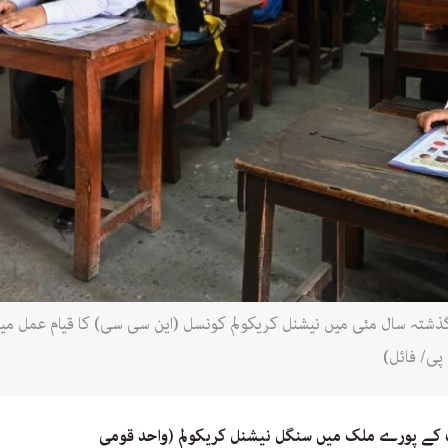
ذشتہ سال مئی میں نیشنل کریکولم کونسل (این سی سی) کا قیام عمل میں 
ی/ فائل)
کے پورے ملک میں سنگل نیشنل کریکولم (واحد قومی