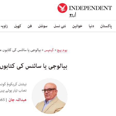
پاکستان
دنیا
خواتین
نئی نسل
سوشل
فن
کھیل
زاویہ
ہوم پیچ
»
کیمپس
»
بیالوجی یا سائنس کی کتابوں م
بیالوجی یا سائنس کی کتابوں
نیشنل کریکولم کونس
نصاب تیار ہوئے ہیں 
عبداللہ جان
n65