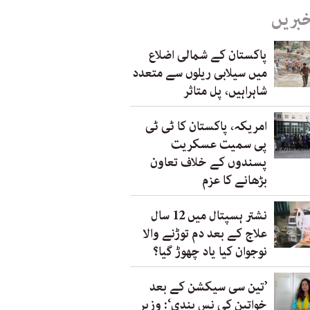
خبریں
پاکستان کے شمالی اضلاع
میں سیلابی ریلوں سے متعدد
شاہراہیں، پل متاثر
امریکہ، پاکستان کا ٹی ٹی
پی سمیت عسکریت
پسندوں کے خلاف تعاون
بڑھانے کا عزم
نشتر ہسپتال میں 12 سال
علاج کے بعد دم توڑنے والا
نوجوان کیا یاد چھوڑ گیا؟
’تین سی سیکشن کے بعد
خواتین کی نس بندی‘: وزیر