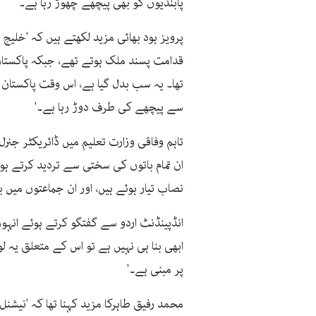
پابندیوں کو بھی پیچھے چھوڑ رہا ہے۔‘
پرویز ہود بھائی مزید لکھتے ہیں کہ 'خلی
قدامت پسند ملک ہوتے تھے، جبکہ پاکستان کا
تھا۔ یہ سب بدل گیا ہے، اس وقت پاکستان 
سے پیچھے کی طرف دوڑ رہا ہے۔'
تاہم وفاقی وزارت تعلیم میں ڈائریکٹر جنر
ان تمام باتوں کی سختی سے تردید کرتے ہ
نصاب تیار ہوئے ہیں، اور ان جماعتوں میں ب
انڈپینڈنٹ اردو سے گفتگو کرتے ہوئے انہ
ابھی بنا ہی نہیں ہے تو اس کے متعلق یہ ل
پر مبنی ہے۔'
محمد رفیق طاہرکا مزید کہنا تھا کہ 'نیش