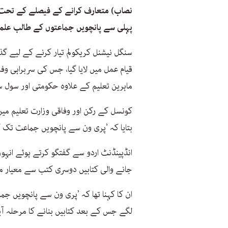
نصاب) متعارف کرانے کے فیصلے کے تحت 
پہلی سے پانچویں جماعتوں کے طالب علموں
سنگل نیشنل کریکولم تیار کرنے کے لیے گ
قیام عمل میں لایا گیا، جس کی سربراہی و
ماہرین تعلیم کے علاوہ حکومتی اور سول س
کونسل کے رکن اور وفاقی وزارت تعلیم میں
بتایا کہ ’پری ون سے پانچویں جماعت تک کی
انڈپینڈنٹ اردو سے گفتگو کرتے ہوئے انہو
جانے والی کتابیں دوسری کتب سے معیار می
ان کا کہنا تھا کہ ’پری ون سے پانچویں ج
لگے جس کے بعد کتابیں بنانے کا مرحلہ آی