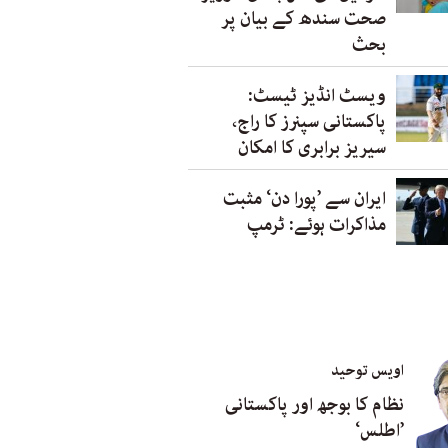
صحت سندھ کے بیان پر
بحث
ویسٹ انڈیز ٹیسٹ:
پاکستانی سپنرز کا راج،
سیریز برابری کا امکان
ایران سے ’پورا دن‘ مثبت
مذاکرات ہوئے: ٹرمپ
اویس توحید
نظام کا بوجھ اور پاکستانی
’اطلس‘