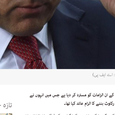
و: اے ایف پی)
 کے ان الزامات کو مسترد کر دیا ہے جس میں انہوں نے
اوٹ بننے کا الزام عائد کیا تھا۔
تازہ 