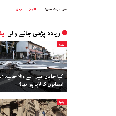
اسی بارے میں:
طالبان
چمن
زیادہ پڑھی جانے والی
ایش
ایشیا
کیا جاپان میں آنے والا حالیہ زل
انسانوں کا لایا ہوا تھا؟
ایشیا