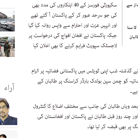
سکیورٹی فورسز کے 40 اہلکاروں کی مدد بھی
داز سے
کی جو سرحد عبور کر کے پاکستان آ گئے تھے
اور انہیں عزت اور احترام سے واپس روانہ کیا گیا
کا سنا
جبکہ پاکستان نے افغان افواج کی درخواست پر
لبان
لاجسٹک سپورٹ فراہم کرنے کا بھی اعلان کیا
نے گذشتہ شب اپنی ٹویٹس میں پاکستانی فضائیہ پر الزام
ائیہ کو چمن سپن بولدک بارڈر کراسنگ پر طالبان کے
آراء
ہے۔
بعد وہاں طالبان کی جانب سے مختلف اضلاع کا کنٹرول
 چند روز قبل طالبان نے پاکستان اور افغانستان کی
 پر بھی قبضہ کر لیا تھا۔