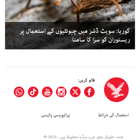
کوریا: سویٹ ڈشز میں چیونٹیوں کے استعمال پر
ریستوران کو سزا کا سامنا
فالو کریں:
استعمال کی شرائط
پرائیویسی پالیسی
جملہ حقوق بحق عرب میڈیا محفوظ ہیں۔ 2022 ©