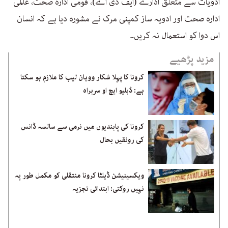
ادویات سے متعلق ادارے (ایف ڈی اے)، قومی ادارہ صحت، عالمی
ادارہ صحت اور ادویہ ساز کمپنی مرک نے مشورہ دیا ہے کہ انسان
اس دوا کو استعمال نہ کریں۔
مزید پڑھیے
کرونا کا پہلا شکار ووہان لیب کا ملازم ہو سکتا
ہے: ڈبلیو ایچ او سربراہ
کرونا کی پابندیوں میں نرمی سے سالسہ ڈانس
کی رونقیں بحال
ویکسینیشن ڈیلٹا کرونا منتقلی کو مکمل طور پہ
نہیں روکتی: ابتدائی تجزیہ