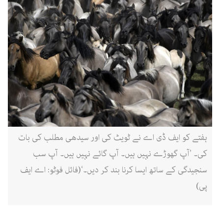
ہفتے کو ایف ڈی اے نے ٹویٹ کی اور سیدھی مطلب کی بات
کی۔ ’آپ گھوڑے نہیں ہیں۔ آپ گائے نہیں ہیں۔ آپ سب
سنجیدگی کے ساتھ ایسا کرنا بند کر دیں۔‘(فائل فوٹو: اے ایف
پی)