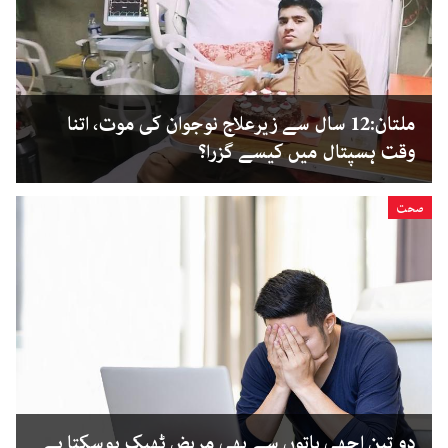
ملتان:12 سال سے زیرعلاج نوجوان کی موت، اتنا
وقت ہسپتال میں کیسے گزرا؟
صحت
دو تین اچھی باتوں سے بھی مریض ٹھیک ہوسکتا ہے