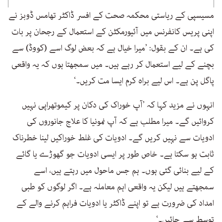
مسیسپی کے ریاستی محکمہ صحت کے افسر ڈاکٹر تھامس ڈوبز نے
اپنی پریس کانفرنس میں آئیورمکٹن کے استعمال کے رجحان پر بات
کی ہے۔ ان کے بقول: ’میرا خیال ہے کہ بعض لوگ اسے (کووڈ) سے
بچنے کے لیے استعمال کر رہے ہیں۔ میں سمجھتا ہوں کہ یہ واقعی
پاگل پن ہے۔ اس لیے براہ کرم ایسا مت کریں۔‘
انہوں نے مزید کہا کہ ’آپ خوراک کی دکان پر کیموتھراپی نہیں
کروائیں گے۔ میرا مطلب ہے کہ آپ نمونیا کا علاج جانوروں کی
ادویات سے نہیں کریں گے۔ ادویات کی غلط خوراکیں لینا خطرناک
ثابت ہو سکتا ہے۔ خاص طور پر ایسی ادویات جو گھوڑے یا گائے
کے لیے بنائی گئی ہوں۔ ہم جس ماحول میں رہتے ہیں، اسے
سمجھتے ہیں لیکن یہ واقعی اہم معاملہ ہے۔ اگر لوگوں کو طبی
امداد کی ضرورت ہے تو اپنے ڈاکٹر یا ادویات فراہم کرنے والے کے
توسط سے جائیں۔‘