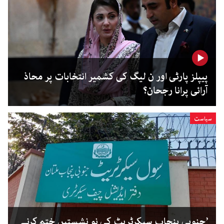
پیپلز پارٹی اور ن لیگ کی کشمیر انتخابات پر محاذ
آرائی پرانا رجحان؟
سیاست
’جنوبی پنجاب سیکرٹریٹ کی نو نشستیں ختم کرنے