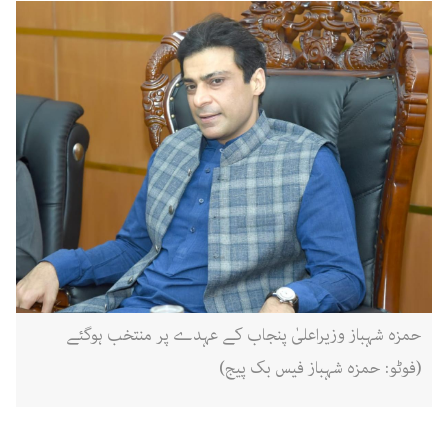
حمزہ شہباز وزیراعلیٰ پنجاب کے عہدے پر منتخب ہوگئے
(فوٹو: حمزہ شہباز فیس بک پیج)