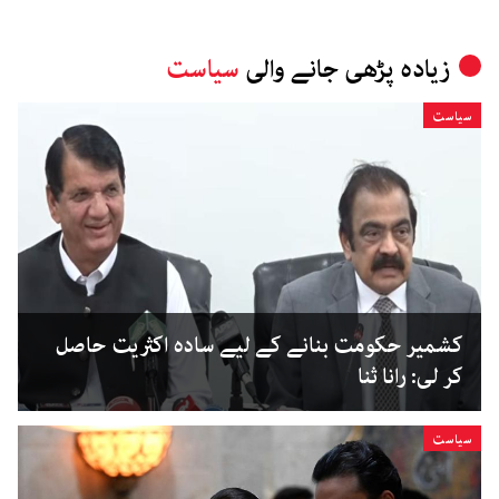
زیادہ پڑھی جانے والی
سیاست
سیاست
کشمیر حکومت بنانے کے لیے سادہ اکثریت حاصل
کر لی: رانا ثنا
سیاست