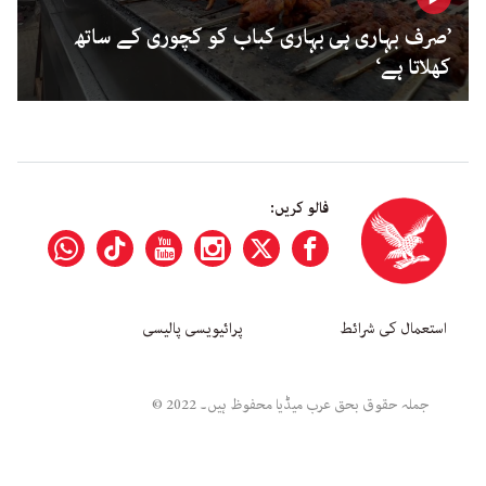
’صرف بہاری ہی بہاری کباب کو کچوری کے ساتھ
کھلاتا ہے‘
فالو کریں:
استعمال کی شرائط
پرائیویسی پالیسی
جملہ حقوق بحق عرب میڈیا محفوظ ہیں۔ 2022 ©