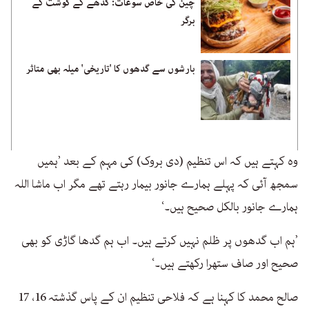
چین کی خاص سوغات: گدھے کے گوشت کے
برگر
بارشوں سے گدھوں کا 'تاریخی' میلہ بھی متاثر
وہ کہتے ہیں کہ اس تنظیم (دی بروک) کی مہم کے بعد ’ہمیں
سمجھ آئی کہ پہلے ہمارے جانور بیمار رہتے تھے مگر اب ماشا اللہ
ہمارے جانور بالکل صحیح ہیں۔‘
’ہم اب گدھوں پر ظلم نہیں کرتے ہیں۔ اب ہم گدھا گاڑی کو بھی
صحیح اور صاف ستھرا رکھتے ہیں۔‘
صالح محمد کا کہنا ہے کہ فلاحی تنظیم ان کے پاس گذشتہ 16، 17