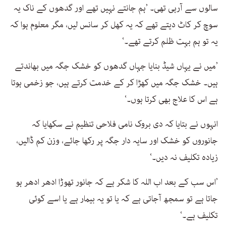
سالوں سے آرہی تھی۔ ’ہم جانتے نہیں تھے اور گدھوں کے ناک یہ
سوچ کر کاٹ دیتے تھے کہ یہ کھل کر سانس لیں، مگر معلوم ہوا کہ
یہ تو ہم بہت ظلم کرتے تھے۔‘
’میں نے یہاں شیڈ بنایا جہاں گدھوں کو خشک جگہ میں بھاندتے
ہیں۔ خشک جگہ میں کھڑا کر کے خدمت کرتے ہیں، جو زخمی ہوتا
ہے اس کا علاج بھی کرتا ہوں۔‘
انہوں نے بتایا کہ دی بروک نامی فلاحی تنظیم نے سکھایا کہ
جانوروں کو خشک اور سایہ دار جگہ پر رکھا جائے، وزن کم ڈالیں،
زیادہ تکلیف نہ دیں۔‘
’اس سب کے بعد اب اللہ کا شکر ہے کہ جانور تھوڑا ادھر ادھر ہو
جاتا ہے تو سمجھ آجاتی ہے کہ یا تو یہ بیمار ہے یا اسے کوئی
تکلیف ہے۔‘