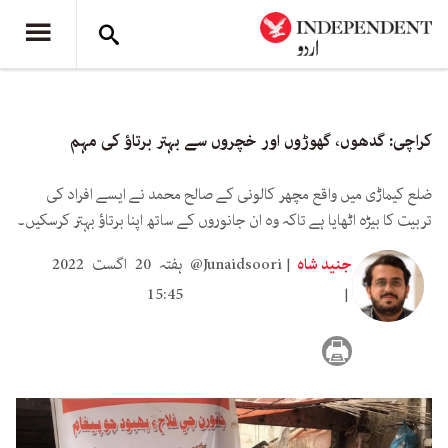
کراچی: گدھوں، گھوڑوں اور خچروں سے بہتر برتاؤ کی مہم
ضلع کیماڑی میں واقع مچھر کالونی کے صالح محمد نے ایسے افراد کی
تربیت کا بیڑہ اٹھایا ہے تاکہ وہ ان جانوروں کے ساتھ اپنا برتاؤ بہتر کرسکیں۔
جنید شاہ
@Junaidsoori
ہفتہ 20 اگست 2022
15:45