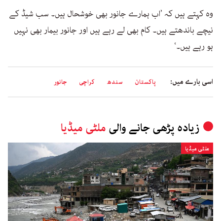
وہ کہتے ہیں کہ ’اب ہمارے جانور بھی خوشحال ہیں۔ سب شیڈ کے
نیچے باندھتے ہیں۔ کام بھی لے رہے ہیں اور جانور بیمار بھی نہیں
ہو رہے ہیں۔‘
اسی بارے میں:
پاکستان
سندھ
کراچی
جانور
زیادہ پڑھی جانے والی
ملٹی میڈیا
ملٹی میڈیا