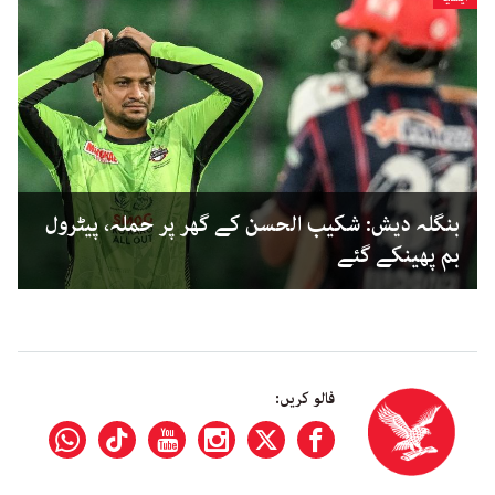
بنگلہ دیش: شکیب الحسن کے گھر پر حملہ، پیٹرول
بم پھینکے گئے
فالو کریں: