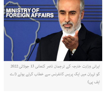
ایرانی وزارت خارجہ کے ترجمان ناصر کنعانی 13 جولائی 2022
کو تہران میں ایک پریس کانفرنس سے خطاب کرتے ہوئے (اے
ایف پی)