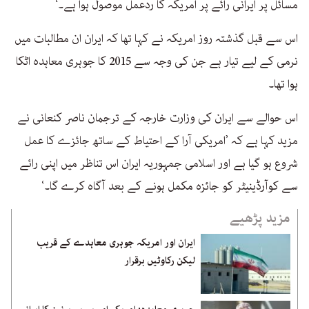
مسائل پر ایرانی رائے پر امریکہ کا ردعمل موصول ہوا ہے۔‘
اس سے قبل گذشتہ روز امریکہ نے کہا تھا کہ ایران ان مطالبات میں
نرمی کے لیے تیار ہے جن کی وجہ سے 2015 کا جوہری معاہدہ اٹکا
ہوا تھا۔
اس حوالے سے ایران کی وزارت خارجہ کے ترجمان ناصر کنعانی نے
مزید کہا ہے کہ ’امریکی آرا کے احتیاط کے ساتھ جائزے کا عمل
شروع ہو گیا ہے اور اسلامی جمہوریہ ایران اس تناظر میں اپنی رائے
سے کوآرڈینیٹر کو جائزہ مکمل ہونے کے بعد آگاہ کرے گا۔‘
مزید پڑھیے
ایران اور امریکہ جوہری معاہدے کے قریب
لیکن رکاوٹیں برقرار