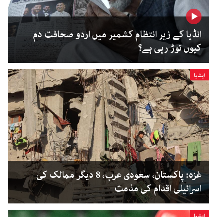
انڈیا کے زیر انتظام کشمیر میں اردو صحافت دم
کیوں توڑ رہی ہے؟
ایشیا
غزہ: پاکستان، سعودی عرب، 8 دیگر ممالک کی
اسرائیلی اقدام کی مذمت
ایشیا