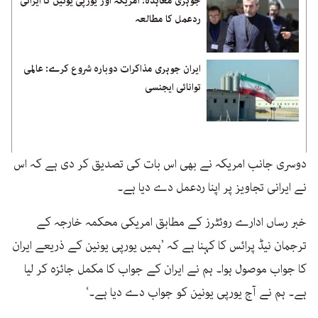
جوہری معاہدہ: امریکہ اور یورپی یونین کا ایرانی
ردعمل کا مطالعہ
ایران جوہری مذاکرات دوبارہ شروع کرے: عالمی
توانائی ایجنسی
دوسری جانب امریکہ نے بھی اس بات کی تصدیق کر دی ہے کہ اس
نے ایرانی تجاویز پر اپنا ردعمل دے دیا ہے۔
خبر رساں ادارے روئٹرز کے مطابق امریکی محکمہ خارجہ کے
ترجمان نیڈ پرائس کا کہنا ہے کہ ’ہمیں یورپی یونین کے ذریعے ایران
کا جواب موصول ہوا۔ ہم نے ایران کے جواب کا مکمل جائزہ کر لیا
ہے۔ ہم نے آج یورپی یونین کو جواب دے دیا ہے۔‘