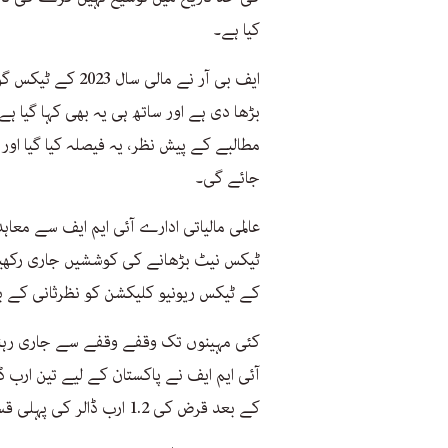
کیا ہے۔
بڑھا دی ہے اور ساتھ ہی یہ بھی کہا گیا ہ
مطالبے کے پیش نظر، یہ فیصلہ کیا گیا اور
جائے گی۔
عالمی مالیاتی ادارے آئی ایم ایف سے م
کے ٹیکس ریونیو کلیکشن کو نظرثانی کے بعد 9.415 کھرب روپے کردیا گیا
کئی مہینوں تک وقفے وقفے سے جاری رہنے
آئی ایم ایف نے پاکستان کے لیے تین ارب 
کے بعد قرض کی 1.2 ارب ڈالر کی پہلی قسط پاکستان کے سیٹیٹ بینک میں جمع کروا دی گئی تھی۔