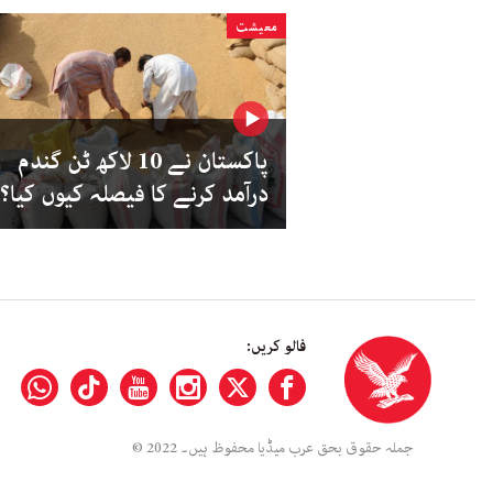
معیشت
پاکستان نے 10 لاکھ ٹن گندم
درآمد کرنے کا فیصلہ کیوں کیا؟
فالو کریں:
جملہ حقوق بحق عرب میڈیا محفوظ ہیں۔ 2022 ©