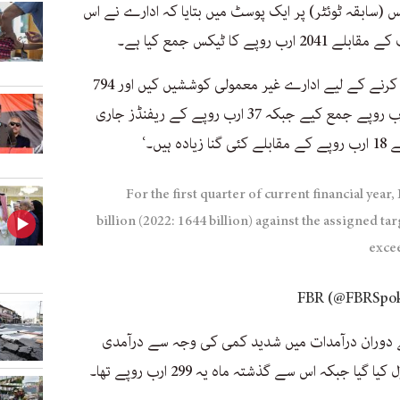
(سابقہ ٹوئٹر) پر ایک پوسٹ میں بتایا کہ ادارے نے اس
’ستمبر 2023 کے محصولات کا ہدف حاصل کرنے کے لیے ادارے غیر معمولی کوششیں کیں اور 794
ارب روپے کے ہدف کے مقابلے میں 834 ارب روپے جمع کیے جبکہ 37 ارب روپے کے ریفنڈز جاری
For the first quarter of current financial year,
billion (2022: 1644 billion) against the assigned tar
excee
ی آر نے مزید کہا کہ ستمبر 2023 کے دوران درآمدات میں شدید کمی کی وجہ سے درآمدی