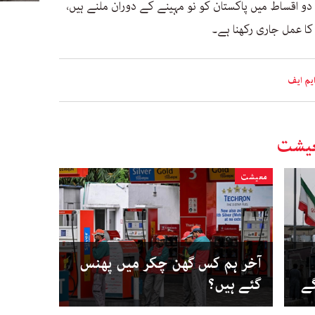
ے بعد دو اقساط میں پاکستان کو نو مہینے کے دوران ملنے ہیں،
ا عمل جاری رکھنا ہے۔
ایم ایف
یشت
معیشت
آخر ہم کس گھن چکر میں پھنس
گے
گئے ہیں؟