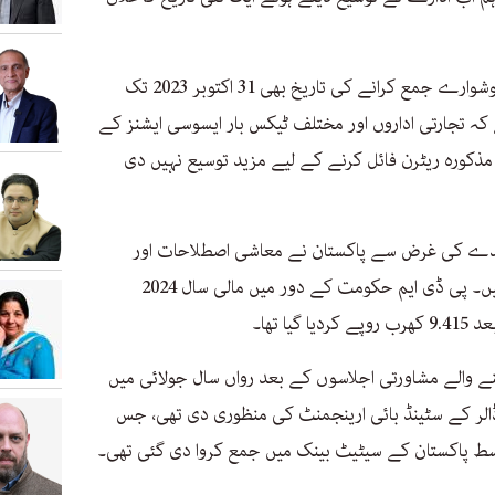
ایف بی آر نے مالی سال 2023 کے ٹیکس گوشوارے جمع کرانے کی تاریخ بھی 31 اکتوبر 2023 تک
ے کہ تجارتی اداروں اور مختلف ٹیکس بار ایسوسی ایشنز کے
 مذکورہ ریٹرن فائل کرنے کے لیے مزید توسیع نہیں دی
عاہدے کی غرض سے پاکستان نے معاشی اصطلاحات اور
ٹیکس نیٹ بڑھانے کی کوششیں جاری رکھیں۔ پی ڈی ایم حکومت کے دور میں مالی سال 2024
 تھا۔
 والے مشاورتی اجلاسوں کے بعد رواں سال جولائی میں
ڈالر کے سٹینڈ بائی ارینجمنٹ کی منظوری دی تھی، جس