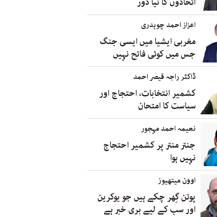
اتحادوں کا نیا دور
اعزاز احمد چوہدری
مغربی ایشیا میں ایسی جنگ
جس میں کوئی فاتح نہیں
ڈاکٹر راجہ قیصر احمد
کشمیر انتخابات، احتجاج اور
سیاست کا امتحان
نعیمہ احمد مہجور
جنتر منتر پر کشمیر احتجاج
نہیں ہوا
اوون میتھیوز
پوتن گِھر چکے ہیں جو یوکرین
اور سب کے لیے بری خبر ہے