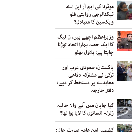
موڈرنا کی ایم آر این اے
ٹیکنالوجی روایتی فلو
ویکسین کا متبادل؟
وزیراعظم اچھے ہیں، ن لیگ
کا ایک حصہ ہمارا اتحاد توڑنا
چاہتا ہے: بلاول بھٹو
پاکستان، سعودی عرب اور
ترکی نے مشترکہ دفاعی
معاہدے پر دستخط کر دیے:
دفتر خارجہ
کیا جاپان میں آنے والا حالیہ
زلزلہ انسانوں کا لایا ہوا تھا؟
کشمیر امن عامہ صورت حال: