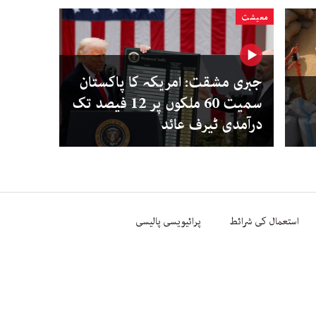
معیشت
جبری مشقت: امریکہ کا پاکستان
سمیت 60 ملکوں پر 12 فیصد تک
درآمدی ٹیرف عائد
استعمال کی شرائط
پرائیویسی پالیسی