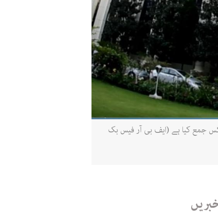
یں 1978 ارب روپے کے مقررہ ہدف کے مقابلے 2041 ارب روپے کا ٹیکس جمع کیا ہے (ایف بی آر فیس بک
خبریں