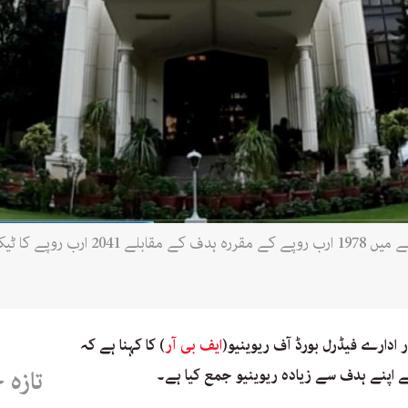
ایف بی آر نے بتایا کہ ادارے نے اس عرصے م
ادارے فیڈرل بورڈ آف ریوینیو(
ایف بی آر
) کا کہنا ہے کہ
ے اپنے ہدف سے زیادہ ریوینیو جمع کیا ہے۔
تازہ 