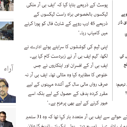
پوسٹ کے ذریعے بتایا گیا کہ ’ایف بی آر ملکی
ٹیکسوں بالخصوص براہ راست ٹیکسوں کے
 ارب روپے
ق ڈار
ذریعے 45 ارب روپے کے شارٹ فال کو پورا کرنے
میں کامیاب رہا۔‘
ا
اپنی ٹیم کی کوششوں کا سراہتے ہوئے ادارے نے
لکھا، ’ٹیم ایف بی آر نے زبردست کام کیا ہے۔
 کی
ع
ایف بی آر کے افسران اور اہلکاروں نے جس
آراء
خلوص کا مظاہرہ کیا وہ مثالی تھا۔ ایف بی آر نہ
صرف رواں مالی سال کے آئندہ مہینوں کے لیے
ترمیم:
مقرر کردہ ہدف کے حصول کے لیے بلکہ اسے
عبور کرنے کے لیے بھی پرعزم ہے۔‘
اس سے قبل ٹیکس گوشوارے جمع کرنے کے حوالے سے ایف بی آر متعدد بار کہا تھا کہ وہ 31 ستمبر
 اب ادارے نے توسیع دیتے ہوئے ایک نئی تاریخ کا علان