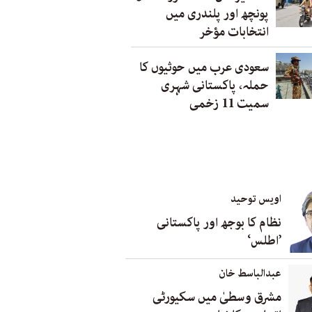
پونچھ اور پلندری میں
انتخابات مؤخر
سعودی عرب میں حوثیوں کا
حملہ، پاکستانی شہری
سمیت 11 زخمی
اویس توحید
نظام کا بوجھ اور پاکستانی
’اطلس‘
عبدالباسط خان
مشرق وسطیٰ میں سکیورٹی