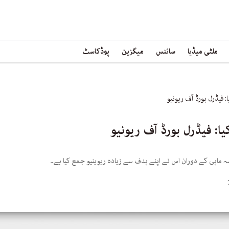
ملٹی میڈیا
سائنس
میگزین
پوڈکاسٹ
فیڈرل بورڈ آف ریونیو
: فیڈرل بورڈ آف ریونیو
سہ ماہی کے دوران اس نے اپنے ہدف سے زیادہ ریوینیو جمع کیا ہے۔