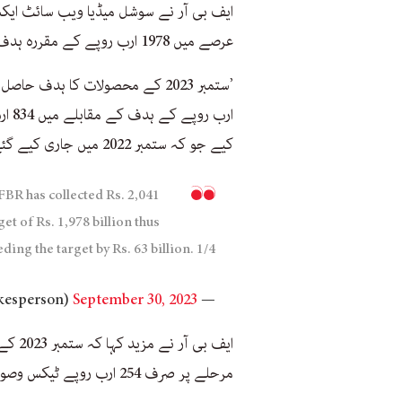
ایف بی آر نے سوشل میڈیا ویب سائٹ ایکس 
عرصے میں 1978 ارب روپے کے مقررہ ہدف کے مقابلے 2041 ارب روپے کا ٹیکس جمع کیا ہے۔
کیے جو کہ ستمبر 2022 میں جاری کیے گئے 18 ارب روپے کے مقابلے کئی گنا زیادہ ہیں۔‘
 FBR has collected Rs. 2,041
get of Rs. 1,978 billion thus
ding the target by Rs. 63 billion. 1/4
September 30, 2023
— FBR (@FBRSpokesperson)
ایف ب
مرحلے پر صرف 254 ارب روپے ٹیکس وصول کیا گیا جبکہ اس سے گذشتہ ماہ یہ 299 ارب روپے تھا۔