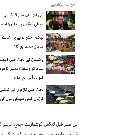
مزید پڑھیے
آئی ایم ایف سے 215
اضافی ٹیکس پر اتفاق: اسحا
ٹیکس ختم ہونے پر لنڈے ک
سامان سستا ہو گا؟
پاکستان نے بجٹ میں ٹیکس
بنیاد کو وسعت دینے کا موق
گنوایا: آئی ایم ایف
بجٹ میں گاڑیوں کی ٹیکس 
گاڑیاں کتنی مہنگی ہوں گی؟
کی حد تاریخ میں توسیع نہیں کرے گی تاہم