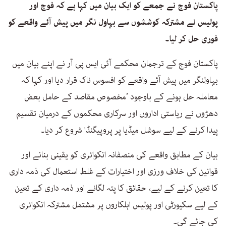
پاکستان فوج نے جمعے کو ایک بیان میں کہا ہے کہ فوج اور
پولیس نے مشترکہ کوششوں سے بہاول نگر میں پیش آئے واقعے کو
فوری حل کر لیا۔
پاکستان فوج کے ترجمان محکمے آئی ایس پی آر نے اپنے بیان میں
بہاولنگر میں پیش آئے واقعے کو افسوس ناک قرار دیا اور کہا کہ
معاملہ حل ہونے کے باوجود ’مخصوص مقاصد کے حامل بعض
دھڑوں نے ریاستی اداروں اور سرکاری محکموں کے درمیان تقسیم
پیدا کرنے کے لیے سوشل میڈیا پر پروپیگنڈا شروع کر دیا۔
بیان کے مطابق واقعے کی منصفانہ انکوائری کو یقینی بنانے اور
قوانین کی خلاف ورزی اور اختیارات کے غلط استعمال کی ذمہ داری
کا تعین کرنے کے لیے، حقائق کا پتہ لگانے اور ذمہ داری کے تعین
کے لیے سکیورٹی اور پولیس اہلکاروں پر مشتمل مشترکہ انکوائری
کی جائے گی۔