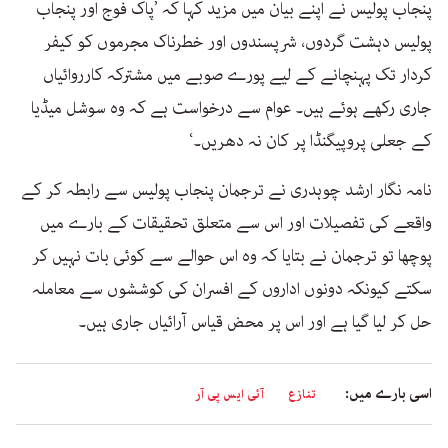
پنجاب پولیس نے اپنے بیان میں مزید کہا کہ ’پاک فوج اور پنجاب
پولیس دہشت گردوں، شرپسندوں اور خطرناک مجرموں کو کیفر
کردار تک پہنچانے کے لیے پورے صوبے میں مشترکہ کارروائیاں
جاری رکھے ہوئے ہیں۔ عوام سے درخواست ہے کہ وہ سوشل میڈیا
کے جعلی پروپیگنڈا پر کان نہ دھریں۔‘
نامہ نگار ارشد چوہدری نے ترجمان پنجاب پولیس سے رابطہ کر کے
واقعے کی تفصیلات اور اس سے متعلق تحقیقات کے بارے میں
پوچھا تو ترجمان نے بتایا کہ وہ اس حوالے سے کوئی بات نہیں کر
سکتے کیونکہ دونوں اداروں کے افسران کی کوششوں سے معاملہ
حل کر لیا گیا ہے اور اس پر محض قیاس آرائیاں جاری ہیں۔
اسی بارے میں:
تنازع
آئی ایس پی آر