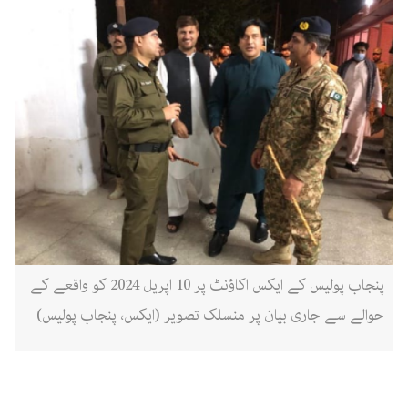
پنجاب پولیس کے ایکس اکاؤنٹ پر 10 اپریل 2024 کو واقعے کے
حوالے سے جاری بیان پر منسلک تصویر (ایکس، پنجاب پولیس)