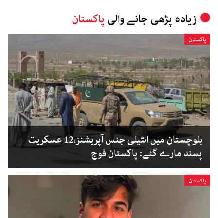
زیادہ پڑھی جانے والی
پاکستان
پاکستان
بلوچستان میں انٹیلی جنس آپریشنز،12 عسکریت
پسند مارے گئے: پاکستان فوج
پاکستان