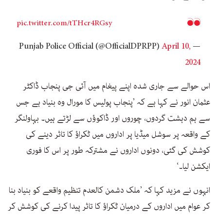
pic.twitter.com/tTHcr4RGsy
April 10,
— Punjab Police Official (@OfficialDPRPP)
2024
اس حوالے سے جاری شدہ اپنے پیغام میں آئی جی پنجاب ڈاکٹر
عثمان انور نے کہا ہے کہ ’پنجاب پولیس کا مورال وہ بنیاد ہے جس
سے ہم دہشت گردوں، چوروں اور ڈاکوؤں سے لڑتے ہیں۔ بہاولنگر
کے واقعہ پر سوشل میڈیا پر اداروں میں ٹکراؤ کا تاثر دینے کی
کوشش کی گئی، دونوں اداروں نے مشترکہ طور پر اس کا فوری
ایکشن لیا۔‘
انہوں نے مزید کہا کہ ’ملک دشمن کالعدم تنظیم واقعے کو بنیاد بنا
کر عوام میں اداروں کے درمیان ٹکراؤ کا تاثر پیدا کرنے کی کوشش کر