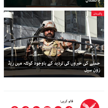
پاکستان
پاکستان
حملے کی خبروں کی تردید کے باوجود کوئٹہ میں ریڈ
زون سیل
فالو کریں: