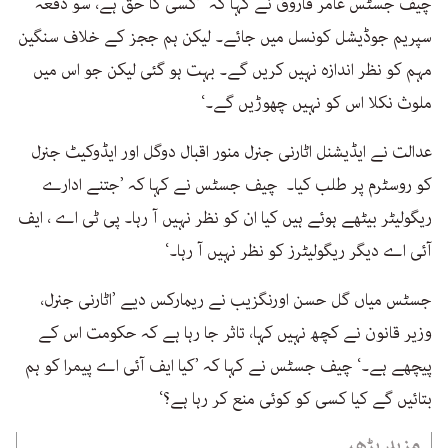
چیف جسٹس عامر فاروق نے کہا کہ ’کسی کا حق ہے، سو دفعہ
سپریم جوڈیشل کونسل میں جائے۔ لیکن ہم ججز کے خلاف سنگین
مہم کو نظر اندازہ نہیں کریں گے۔ بہت ہو گئی لیکن جو اس میں
ملوث نکلا اس کو نہیں چھوڑیں گے۔‘
عدالت نے ایڈیشنل اٹارنی جنرل منور اقبال دوگل اور ایڈوکیٹ جنرل
کو روسٹرم پر طلب کیا۔ چیف جسٹس نے کہا کہ ’جتنے ادارے
ریگولیٹر بیٹھے ہوئے ہیں کیا ان کو نظر نہیں آ رہا۔ پی ٹی اے ، ایف
آئی اے دیگر ریگولیٹرز کو نظر نہیں آ رہا۔‘
جسٹس میاں گل حسن اورنگزیب نے ریمارکس دیے ’اٹارنی جنرل،
وزیر قانون نے کچھ نہیں کہا، تاثر جا رہا ہے کہ حکومت اس کے
پیچھے ہے۔‘ چیف جسٹس نے کہا کہ ’کیا ایف آئی اے پیمرا کو ہم
بتائیں گے کیا کسی کو کوئی منع کر رہا ہے؟‘
مزید پڑھیے