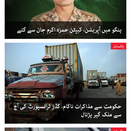
ہنگو میں آپریشن، کیپٹن حمزہ اکرم جان سے گئے
پاکستان
حکومت سے مذاکرات ناکام، گڈز ٹرانسپورٹ کی آج
سے ملک گیر ہڑتال