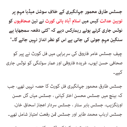
جسٹس طارق محمور جہانگیری کے خلاف سوشل میڈیا مہم پر
توہین عدالت
کیس میں
اسلام آباد ہائی کورٹ
نے تین
صحافیوں
کو
نوٹس جاری کرتے ہوئے ریمارکس دیے کہ ’کئی دفعہ سمجھایا ہے
سنگین مہم جوئی کی جاتی ہے اس کو نظر انداز نہیں جائے گا۔‘
چیف جسٹس عامر فاروق کی سربراہی میں فل کورٹ نے پیر کو
صحافی حسن ایوب، غریدہ فاروقی اور عمار سولنگی کو نوٹس جاری
کیے۔
جسٹس طارق محمور جہانگیری فل کورٹ کا حصہ نہیں تھے، جب
کہ بینچ میں جسٹس محسن اختر کیانی ، جسٹس میاں گل حسن
اورنگزیب، جسٹس بابر ستار ، جسٹس سردار اعجاز اسحاق خان،
جسٹس ارباب محمد طاہر اور جسٹس ثمن رفعت امتیاز شامل تھے۔