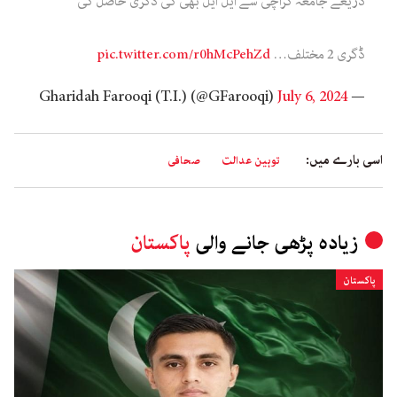
ذریعے جامعہ کراچی سے ایل ایل بھی کی ڈگری حاصل کی
ڈگری 2 مختلف…
pic.twitter.com/r0hMcPehZd
July 6, 2024
— Gharidah Farooqi (T.I.) (@GFarooqi)
اسی بارے میں:
توہین عدالت
صحافی
زیادہ پڑھی جانے والی
پاکستان
پاکستان