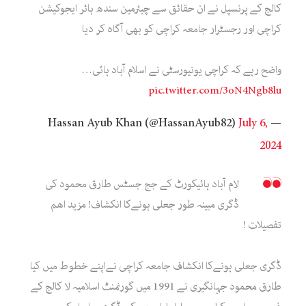
کالج کے پرنسپل نے ان حقائق سے چیئرمین سندھ ہائر ایجوکیشن
کراچی اور رجسٹرار جامعہ کراچی کو بھی آگاہ کر دیا
واضح رہے کہ کراچی یونیورسٹی نے اسلام آباد ہائی…
pic.twitter.com/3oN4Ngb8lu
July 6,
— Hassan Ayub Khan (@HassanAyub82)
2024
لام آباد ہائیکورٹ کے جج جسٹس طارق محمود کی
ڈگری مبینہ طور جعلی ہونےکا انکشاف! مزید اھم
تفصیلات !
ڈگری جعلی ہونےکا انکشاف جامعہ کراچی نےاپنے خطوط میں کیا
طارق محمود جہانگیری نے 1991 میں گورنمنٹ اسلامیہ لا کالج کے