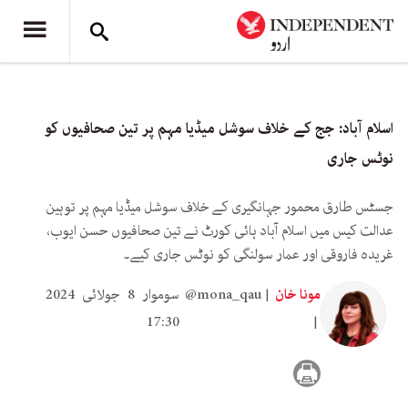
اسلام آباد: جج کے خلاف سوشل میڈیا مہم پر تین صحافیوں کو
نوٹس جاری
جسٹس طارق محمور جہانگیری کے خلاف سوشل میڈیا مہم پر توہین
عدالت کیس میں اسلام آباد ہائی کورٹ نے تین صحافیوں حسن ایوب،
غریدہ فاروقی اور عمار سولنگی کو نوٹس جاری کیے۔
مونا خان
@mona_qau
سوموار 8 جولائی 2024
17:30