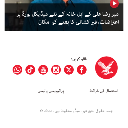
میر رضا علی کے اہل خانہ کے نئے میڈیکل بورڈ پر
اعتراضات، قبر کشائی کا ہفتے کو امکان
فالو کریں:
استعمال کی شرائط
پرائیویسی پالیسی
جملہ حقوق بحق عرب میڈیا محفوظ ہیں۔ 2022 ©