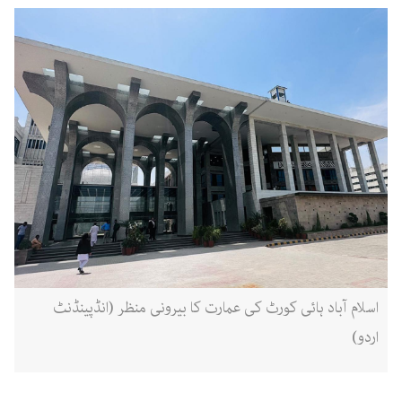
اسلام آباد ہائی کورٹ کی عمارت کا بیرونی منظر (انڈپینڈنٹ
اردو)