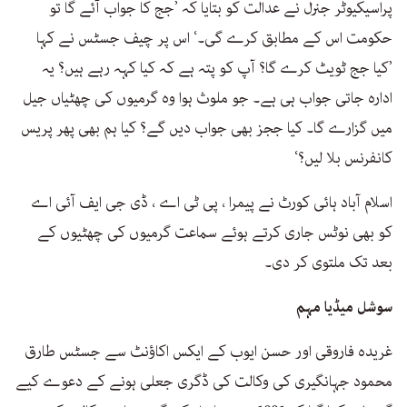
پراسیکیوٹر جنرل نے عدالت کو بتایا کہ ’جج کا جواب آئے گا تو
حکومت اس کے مطابق کرے گی۔‘ اس پر چیف جسٹس نے کہا
’کیا جج ٹویٹ کرے گا؟ آپ کو پتہ ہے کہ کیا کہہ رہے ہیں؟ یہ
ادارہ جاتی جواب ہی ہے۔ جو ملوث ہوا وہ گرمیوں کی چھٹیاں جیل
میں گزارے گا۔ کیا ججز بھی جواب دیں گے؟ کیا ہم بھی پھر پریس
کانفرنس بلا لیں؟‘
اسلام آباد ہائی کورٹ نے پیمرا ، پی ٹی اے ، ڈی جی ایف آئی اے
کو بھی نوٹس جاری کرتے ہوئے سماعت گرمیوں کی چھٹیوں کے
بعد تک ملتوی کر دی۔
سوشل میڈیا مہم
غریدہ فاروقی اور حسن ایوب کے ایکس اکاؤنٹ سے جسٹس طارق
محمود جہانگیری کی وکالت کی ڈگری جعلی ہونے کے دعوے کیے