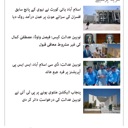
اسلام آباد ہائی کورٹ نے نیوی کے پانچ سابق
افسران کی سزائے موت پر عمل درآمد روک دیا
توہین عدالت کیس: فیصل واوڈا، مصطفیٰ کمال
کی غیر مشروط معافی قبول
توہین عدالت: ڈی سی اسلام آباد، ایس ایس پی
آپریشنز پر فرد جرم عائد
پنجاب الیکشن ملتوی ہونے پر پی ٹی آئی نے
توہین عدالت کی درخواست دائر کر دی