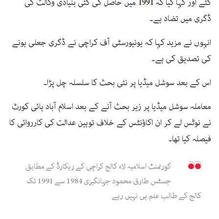
گئے اور کہا گیا کہ 1991 میں حاصل کی گئی بنیادی وکالت کی
ڈگری میں تضاد ہے۔
انہوں نے مزید کہا کہ یونیورسٹی آف کراچی نے ڈگری جعلی ہونے
کی تصدیق کی ہے۔
اس کے بعد سوشل میڈیا پر نئی بحث کا سلسلہ چل پڑا۔
معاملہ سوشل میڈیا پر زیر بحث آنے کے بعد اسلام آباد ہائی کورٹ
نے نوٹس لے کر ان اکاؤنٹس کے خلاف توہین عدالت کی کارروائی کا
فیصلہ کیا تھا۔
گورنمنٹ اسلامیہ لاء کالج کراچی کے ریکارڈ کے مطابق
جسٹس طارق محمود جہانگیری 1984 سے 1991 تک
کالج کے طالب علم ہی نہیں رہے